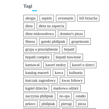
Tagi
alergia
aspirin
aviomarin
ból brzucha
dieta
dieta na zaparcia
dieta niskosodowa
domino's pizza
fitness
garnki philipiak
groprinosin
grypa a przeziębienie
hepatil
hepatil complex
hepatil trawienie
karnawał
kaszel mokry
kaszel u dzieci
katalog marzeń
kawa
kulinaria
kurczak zagrodowy
kwas foliowy
kąpiel dziecka
markowa odzież
naczynia philipiak
no-spa
ostatki
pelavo
philipiak
pierogi
pizza