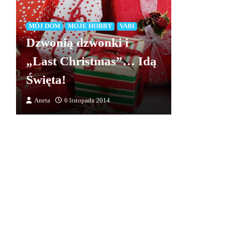
MÓJ DOM
MOJE HOBBY
VABI
Dzwonią dzwonki i
„Last Christmas”… Idą
Święta!
Aneta
6 listopada 2014