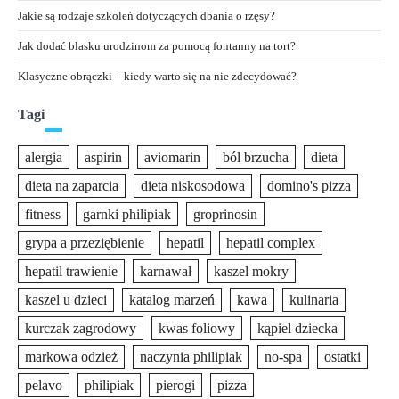
Jakie są rodzaje szkoleń dotyczących dbania o rzęsy?
Jak dodać blasku urodzinom za pomocą fontanny na tort?
Klasyczne obrączki – kiedy warto się na nie zdecydować?
Tagi
alergia
aspirin
aviomarin
ból brzucha
dieta
dieta na zaparcia
dieta niskosodowa
domino's pizza
fitness
garnki philipiak
groprinosin
grypa a przeziębienie
hepatil
hepatil complex
hepatil trawienie
karnawał
kaszel mokry
kaszel u dzieci
katalog marzeń
kawa
kulinaria
kurczak zagrodowy
kwas foliowy
kąpiel dziecka
markowa odzież
naczynia philipiak
no-spa
ostatki
pelavo
philipiak
pierogi
pizza