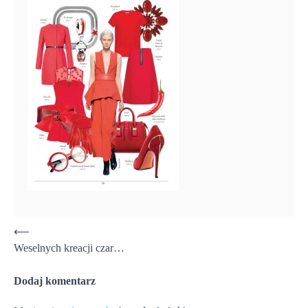
Nawigacja
⟵
Weselnych kreacji czar…
wpisu
Dodaj komentarz