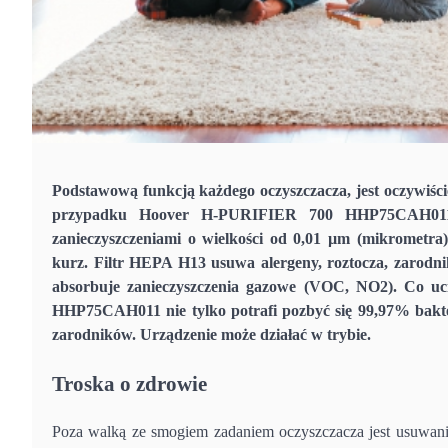
Podstawową funkcją każdego oczyszczacza, jest oczywiści
przypadku Hoover H-PURIFIER 700 HHP75CAH011 sp
zanieczyszczeniami o wielkości od 0,01 µm (mikrometra).
kurz. Filtr HEPA H13 usuwa alergeny, roztocza, zarodni
absorbuje zanieczyszczenia gazowe (VOC, NO2). Co uc
HHP75CAH011 nie tylko potrafi pozbyć się 99,97% bakterii
zarodników. Urządzenie może działać w trybie.
Troska o zdrowie
Poza walką ze smogiem zadaniem oczyszczacza jest usuwan