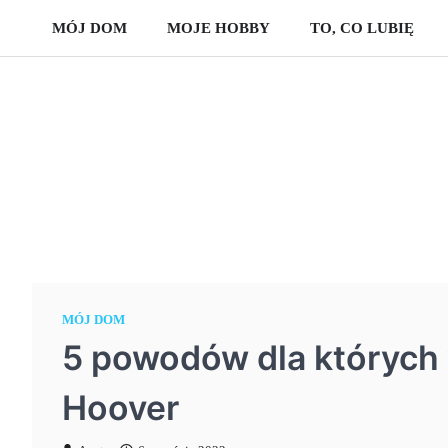
Skip
MÓJ DOM
MOJE HOBBY
TO, CO LUBIĘ
to
content
MÓJ DOM
5 powodów dla których
Hoover