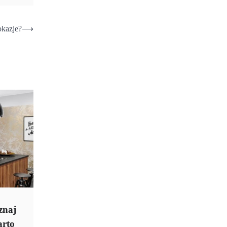
okazje?
⟶
znaj
arto