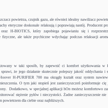
cz powietrza, czujnik gazu, ale również idealny nawilżacz powietr
chy eteryczne doskonale relaksują i poprawiają nastój. Producent pr
az H-BIOTICS, który zapobiega pojawianiu się i rozprzestrz
 fizyczne, ale także psychiczne wdychając podczas relaksacji arom
owany w taki sposób, by zapewnić ci komfort użytkowania w 
sprawi, że jego działanie skutecznie polepszy jakość oddychania i s
e Hoover H-PURIFIER 700 ma okrągły kształt oraz system nawie
eszczenia. O tym jaki stopień jest zanieczyszczeń poinformuje cię 
elony. Dodatkowo, w specjalnej aplikacji hOn możesz komfortowo za
itorować stężenie pyłów i nieczystości. Żadne zanieczyszczenie nie
 powietrzem dla ciebie oraz najbliższych.