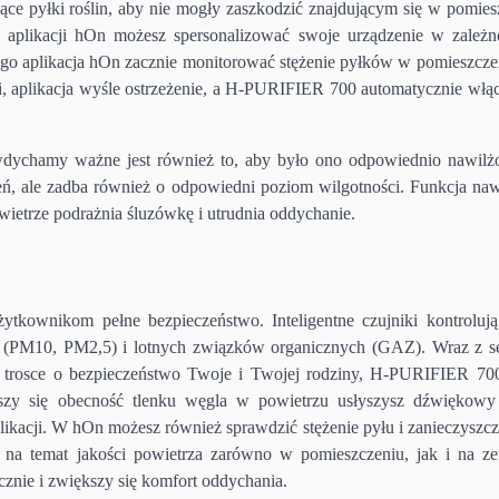
jące pyłki roślin, aby nie mogły zaszkodzić znajdującym się w pomies
o aplikacji hOn możesz spersonalizować swoje urządzenie w zależn
nego aplikacja hOn zacznie monitorować stężenie pyłków w pomieszczen
i, aplikacja wyśle ostrzeżenie, a H-PURIFIER 700 automatycznie włąc
 wdychamy ważne jest również to, aby było ono odpowiednio nawilż
, ale zadba również o odpowiedni poziom wilgotności. Funkcja naw
ietrze podrażnia śluzówkę i utrudnia oddychanie.
ytkownikom pełne bezpieczeństwo. Inteligentne czujniki kontrolują
h (PM10, PM2,5) i lotnych związków organicznych (GAZ). Wraz z 
 trosce o bezpieczeństwo Twoje i Twojej rodziny, H-PURIFIER 700
y się obecność tlenku węgla w powietrzu usłyszysz dźwiękowy
ikacji. W hOn możesz również sprawdzić stężenie pyłu i zanieczyszcz
 na temat jakości powietrza zarówno w pomieszczeniu, jak i na ze
znie i zwiększy się komfort oddychania.