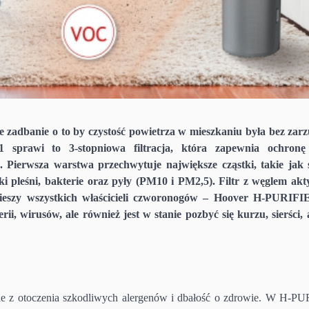
e zadbanie o to by czystość powietrza w mieszkaniu była bez zar
rawi to 3-stopniowa filtracja, która zapewnia ochronę
 Pierwsza warstwa przechwytuje największe cząstki, takie jak s
ki pleśni, bakterie oraz pyły (PM10 i PM2,5). Filtr z węglem a
ieszy wszystkich właścicieli czworonogów – Hoover H-PURIFI
, wirusów, ale również jest w stanie pozbyć się kurzu, sierści, 
ie z otoczenia szkodliwych alergenów i dbałość o zdrowie. W H-P