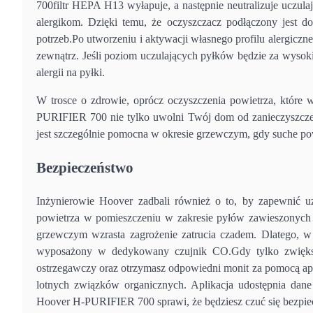
700filtr HEPA H13 wyłapuje, a następnie neutralizuje uczula
alergikom. Dzięki temu, że oczyszczacz podłączony jest d
potrzeb.Po utworzeniu i aktywacji własnego profilu alergicz
zewnątrz. Jeśli poziom uczulających pyłków będzie za wysok
alergii na pyłki.
W trosce o zdrowie, oprócz oczyszczenia powietrza, które
PURIFIER 700 nie tylko uwolni Twój dom od zanieczyszczeń
jest szczególnie pomocna w okresie grzewczym, gdy suche pow
Bezpieczeństwo
Inżynierowie Hoover zadbali również o to, by zapewnić uż
powietrza w pomieszczeniu w zakresie pyłów zawieszonyc
grzewczym wzrasta zagrożenie zatrucia czadem. Dlatego, w
wyposażony w dedykowany czujnik CO.Gdy tylko zwiększ
ostrzegawczy oraz otrzymasz odpowiedni monit za pomocą apl
lotnych związków organicznych. Aplikacja udostępnia dane
Hoover H-PURIFIER 700 sprawi, że będziesz czuć się bezpiec