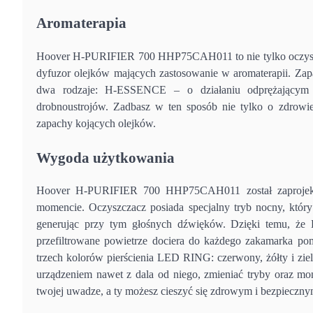
Aromaterapia
Hoover H-PURIFIER 700 HHP75CAH011 to nie tylko oczyszcza
dyfuzor olejków mających zastosowanie w aromaterapii. Zapa
dwa rodzaje: H-ESSENCE – o działaniu odprężającym or
drobnoustrojów. Zadbasz w ten sposób nie tylko o zdrowie
zapachy kojących olejków.
Wygoda użytkowania
Hoover H-PURIFIER 700 HHP75CAH011 został zaprojekt
momencie. Oczyszczacz posiada specjalny tryb nocny, który 
generując przy tym głośnych dźwięków. Dzięki temu, ż
przefiltrowane powietrze dociera do każdego zakamarka pomi
trzech kolorów pierścienia LED RING: czerwony, żółty i zi
urządzeniem nawet z dala od niego, zmieniać tryby oraz mon
twojej uwadze, a ty możesz cieszyć się zdrowym i bezpiecznym