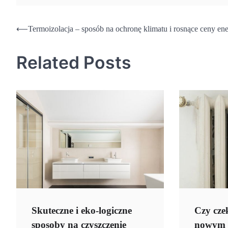
Nawigacja
⟵
Termoizolacja – sposób na ochronę klimatu i rosnące ceny ene
wpisu
Related Posts
Skuteczne i eko-logiczne
Czy cze
sposoby na czyszczenie
nowym 