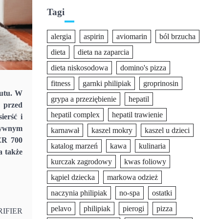
Tagi
alergia
aspirin
aviomarin
ból brzucha
dieta
dieta na zaparcia
dieta niskosodowa
domino's pizza
fitness
garnki philipiak
groprinosin
zutu. W
grypa a przeziębienie
hepatil
 przed
hepatil complex
hepatil trawienie
ierść i
ktywnym
karnawał
kaszel mokry
kaszel u dzieci
ER 700
katalog marzeń
kawa
kulinaria
a także
kurczak zagrodowy
kwas foliowy
kąpiel dziecka
markowa odzież
naczynia philipiak
no-spa
ostatki
pelavo
philipiak
pierogi
pizza
URIFIER