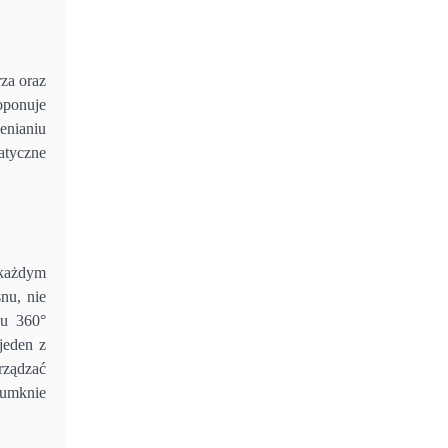
za oraz
oponuje
enianiu
atyczne
każdym
nu, nie
wu 360°
jeden z
rządzać
 umknie