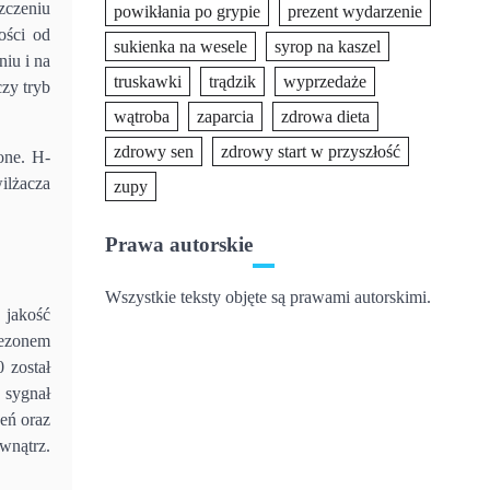
zczeniu
powikłania po grypie
prezent wydarzenie
ości od
sukienka na wesele
syrop na kaszel
iu i na
truskawki
trądzik
wyprzedaże
zy tryb
wątroba
zaparcia
zdrowa dieta
zdrowy sen
zdrowy start w przyszłość
one. H-
ilżacza
zupy
Prawa autorskie
Wszystkie teksty objęte są prawami autorskimi.
 jakość
sezonem
 został
 sygnał
eń oraz
wnątrz.