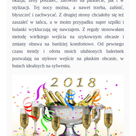
okazja, żeby poszaleć, zarówno na parkiecie, jak i w
stylizacji. Tej nocy można, a nawet trzeba, zalśnić,
błyszczeć i zachwycać. Z drugiej strony chciałoby się też
zaszaleć w tańcu, a w moim przypadku super szpilki i
hulanki wykluczają się nawzajem. Z reguły stosowałam
metodę wielkiego wejścia na szykownym obcasie i
zmiany obuwa na bardziej komfortowe. Od pewnego
czasu trendy i oferta moich ulubionych balerinek
pozwalają na stylowe wejście na płaskim obcasie, w
butach idealnych na sylwestra.