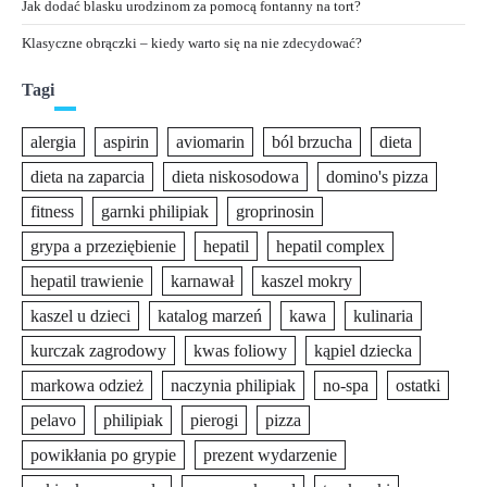
Jak dodać blasku urodzinom za pomocą fontanny na tort?
Klasyczne obrączki – kiedy warto się na nie zdecydować?
Tagi
alergia
aspirin
aviomarin
ból brzucha
dieta
dieta na zaparcia
dieta niskosodowa
domino's pizza
fitness
garnki philipiak
groprinosin
grypa a przeziębienie
hepatil
hepatil complex
hepatil trawienie
karnawał
kaszel mokry
kaszel u dzieci
katalog marzeń
kawa
kulinaria
kurczak zagrodowy
kwas foliowy
kąpiel dziecka
markowa odzież
naczynia philipiak
no-spa
ostatki
pelavo
philipiak
pierogi
pizza
powikłania po grypie
prezent wydarzenie