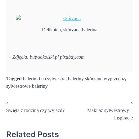
Delikatna, skórzana balerina
Zdjęcia: butysokolski.pl pixabay.com
Tagged
balerinki na sylwestra
,
baleriny skórzane wyprzedaż
,
sylwestrowe baleriny
Nawigacja
⟵
⟶
Święta z rodziną czy wyjazd?
Makijaż sylwestrowy –
wpisu
inspiracje
Related Posts