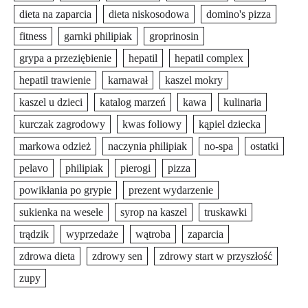
dieta na zaparcia
dieta niskosodowa
domino's pizza
fitness
garnki philipiak
groprinosin
grypa a przeziębienie
hepatil
hepatil complex
hepatil trawienie
karnawał
kaszel mokry
kaszel u dzieci
katalog marzeń
kawa
kulinaria
kurczak zagrodowy
kwas foliowy
kąpiel dziecka
markowa odzież
naczynia philipiak
no-spa
ostatki
pelavo
philipiak
pierogi
pizza
powikłania po grypie
prezent wydarzenie
sukienka na wesele
syrop na kaszel
truskawki
trądzik
wyprzedaże
wątroba
zaparcia
zdrowa dieta
zdrowy sen
zdrowy start w przyszłość
zupy