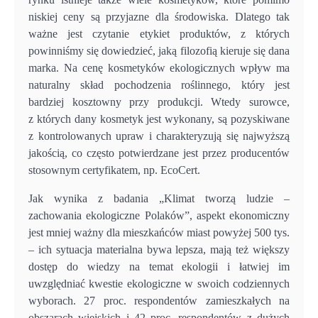
niskiej ceny są przyjazne dla środowiska. Dlatego tak
ważne jest czytanie etykiet produktów, z których
powinniśmy się dowiedzieć, jaką filozofią kieruje się dana
marka. Na cenę kosmetyków ekologicznych wpływ ma
naturalny skład pochodzenia roślinnego, który jest
bardziej kosztowny przy produkcji. Wtedy surowce,
z których dany kosmetyk jest wykonany, są pozyskiwane
z kontrolowanych upraw i charakteryzują się najwyższą
jakością, co często potwierdzane jest przez producentów
stosownym certyfikatem, np. EcoCert.
Jak wynika z badania „Klimat tworzą ludzie –
zachowania ekologiczne Polaków”, aspekt ekonomiczny
jest mniej ważny dla mieszkańców miast powyżej 500 tys.
– ich sytuacja materialna bywa lepsza, mają też większy
dostęp do wiedzy na temat ekologii i łatwiej im
uwzględniać kwestie ekologiczne w swoich codziennych
wyborach. 27 proc. respondentów zamieszkałych na
obszarach wiejskich i 42 proc. respondentów z dużych