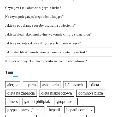
Czym jest i jak objawia się rybia łuska?
Na czym polegają zabiegi odchudzające?
Jakie są popularne sposoby usuwania owłosienia?
Jakie zabiegi rekonstrukcyjne wykonuje chirurg stomatolog?
Jakie są rodzaje szkoleń dotyczących dbania o rzęsy?
Jak dodać blasku urodzinom za pomocą fontanny na tort?
Klasyczne obrączki – kiedy warto się na nie zdecydować?
Tagi
alergia
aspirin
aviomarin
ból brzucha
dieta
dieta na zaparcia
dieta niskosodowa
domino's pizza
fitness
garnki philipiak
groprinosin
grypa a przeziębienie
hepatil
hepatil complex