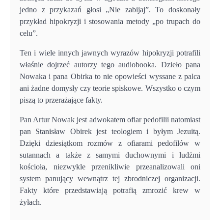
jedno z przykazań głosi „Nie zabijaj”. To doskonały
przykład hipokryzji i stosowania metody „po trupach do
celu”.
Ten i wiele innych jawnych wyrazów hipokryzji potrafili
właśnie dojrzeć autorzy tego audiobooka. Dzieło pana
Nowaka i pana Obirka to nie opowieści wyssane z palca
ani żadne domysły czy teorie spiskowe. Wszystko o czym
piszą to przerażające fakty.
Pan Artur Nowak jest adwokatem ofiar pedofilii natomiast
pan Stanisław Obirek jest teologiem i byłym Jezuitą.
Dzięki dziesiątkom rozmów z ofiarami pedofilów w
sutannach a także z samymi duchownymi i ludźmi
kościoła, niezwykle przenikliwie przeanalizowali oni
system panujący wewnątrz tej zbrodniczej organizacji.
Fakty które przedstawiają potrafią zmrozić krew w
żyłach.