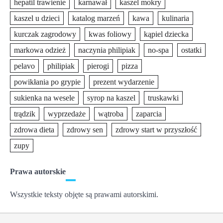
hepatil trawienie
karnawał
kaszel mokry
kaszel u dzieci
katalog marzeń
kawa
kulinaria
kurczak zagrodowy
kwas foliowy
kąpiel dziecka
markowa odzież
naczynia philipiak
no-spa
ostatki
pelavo
philipiak
pierogi
pizza
powikłania po grypie
prezent wydarzenie
sukienka na wesele
syrop na kaszel
truskawki
trądzik
wyprzedaże
wątroba
zaparcia
zdrowa dieta
zdrowy sen
zdrowy start w przyszłość
zupy
Prawa autorskie
Wszystkie teksty objęte są prawami autorskimi.