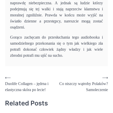
naprawdę niebezpieczna. A jednak są ludzie którzy
podejmują się tej walki i stają naprzeciw kłamstwu i
moralnej zgniliźnie. Prawda w końcu może wyjść na
światło dzienne a przestępcy, nareszcie mogą zostać
osądzeni.
Gorąco zachęcam do przesłuchania tego audiobooka i
samodzielnego przekonania się o tym jak wielkiego zła
potrafi dokonać człowiek żądny władzy i jak wiele
zbrodni potrafi mu ujść na sucho.
Nawigacja
⟵
⟶
Duolife Collagen – jędrna i
Co niszczy wątroby Polaków?
wpisu
elastyczna skóra po lecie!
Samoleczenie
Related Posts