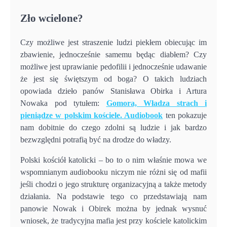
Zło wcielone?
Czy możliwe jest straszenie ludzi piekłem obiecując im
zbawienie, jednocześnie samemu będąc diabłem? Czy
możliwe jest uprawianie pedofilii i jednocześnie udawanie
że jest się świętszym od boga? O takich ludziach
opowiada dzieło panów Stanisława Obirka i Artura
Nowaka pod tytułem:
Gomora, Władza strach i
pieniądze w polskim kościele. Audiobook
ten pokazuje
nam dobitnie do czego zdolni są ludzie i jak bardzo
bezwzględni potrafią być na drodze do władzy.
Polski kościół katolicki – bo to o nim właśnie mowa we
wspomnianym audiobooku niczym nie różni się od mafii
jeśli chodzi o jego strukturę organizacyjną a także metody
działania. Na podstawie tego co przedstawiają nam
panowie Nowak i Obirek można by jednak wysnuć
wniosek, że tradycyjna mafia jest przy kościele katolickim