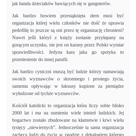
jak banda dzieciaków bawiących się w gangsterów.
Jak bardzo bowiem przesiąknięta złem musi być
organizacja której wielu członków nie dość że uprawia
pedofilię to jeszcze są oni przez tę organizację chronieni?
Nawet jeśli któryś z księży zostanie przyłapany na
gorącym uczynku, nie jest on karany przez Polski wymiar
sprawiedliwości. Jedyna kara jaka go spotyka to
przeniesienie do innej parafii.
Jak bardzo cyniczni muszą być ludzie którzy namawiają
swoich wyznawców o skromnego i prostego życia,
samemu opływając w luksusy kupione za pieniądze
wyłudzone od tychże wyznawców.
Kościół katolicki to organizacja która liczy sobie blisko
2000 lat i ma na sumieniu wiele istnień ludzkich. Jej
bogactwo zostało zbudowane na kłamstwie i krwi wielu
tysięcy „niewiernych”. Jednocześnie ta sama organizacja
zachęca ludzi do życia w zgodzie z dekalogiem którego