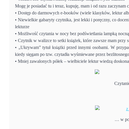
Mogę je posiadać tu i teraz, kupuję, mam i od razu zaczynam 
• Dostęp do darmowych e-booków (wiele klasyków, lektur albo
• Niewielkie gabaryty czytnika, jest lekki i poręczny, co doc
lekturze
• Możliwość czytania w nocy bez podświetlania lampką nocn
• Czytnik w walizce to setki książek, które zawsze mam przy 
• „Ukrywam” tytuł książki przed innymi osobami. W przypadk
kiedy sięgam po tzw. czytadła wyśmiewane przez bezlitosneg
• Mniej zawalonych półek – wielbiciele lektur wiedzą doskonal
Czytani
… w pośc