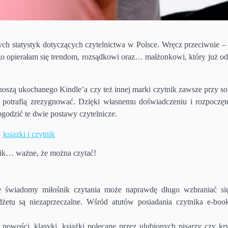
ych statystyk dotyczących czytelnictwa w Polsce. Wręcz przeciwnie –
ługo opierałam się trendom, rozsądkowi oraz… małżonkowi, który już o
 noszą ukochanego Kindle’a czy też innej marki czytnik zawsze przy so
ie potrafią zrezygnować. Dzięki własnemu doświadczeniu i rozpoczęte
ogodzić te dwie postawy czytelnicze.
nik… ważne, że można czytać!
e świadomy miłośnik czytania może naprawdę długo wzbraniać si
dżetu są niezaprzeczalne. Wśród atutów posiadania czytnika e-bo
nowości, klasyki, książki polecane przez ulubionych pisarzy czy kr