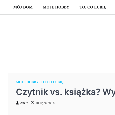
Skip
MÓJ DOM
MOJE HOBBY
TO, CO LUBIĘ
to
content
MOJE HOBBY
TO, CO LUBIĘ
Czytnik vs. książka? W
Aneta
10 lipca 2016