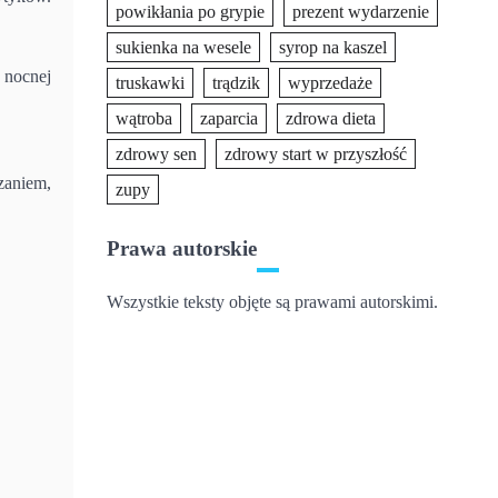
powikłania po grypie
prezent wydarzenie
sukienka na wesele
syrop na kaszel
ę nocnej
truskawki
trądzik
wyprzedaże
wątroba
zaparcia
zdrowa dieta
zdrowy sen
zdrowy start w przyszłość
zaniem,
zupy
Prawa autorskie
Wszystkie teksty objęte są prawami autorskimi.