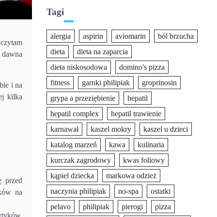
Tagi
alergia
aspirin
aviomarin
ból brzucha
 czytam
dieta
dieta na zaparcia
d dawna
dieta niskosodowa
domino's pizza
fitness
garnki philipiak
groprinosin
bie i na
j kilka
grypa a przeziębienie
hepatil
hepatil complex
hepatil trawienie
karnawał
kaszel mokry
kaszel u dzieci
katalog marzeń
kawa
kulinaria
kurczak zagrodowy
kwas foliowy
kąpiel dziecka
markowa odzież
ę przed
naczynia philipiak
no-spa
ostatki
oków na
pelavo
philipiak
pierogi
pizza
ytyków.