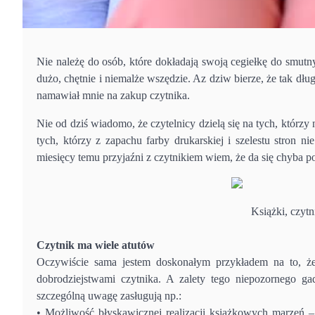
Nie należę do osób, które dokładają swoją cegiełkę do smutn
dużo, chętnie i niemalże wszędzie. Az dziw bierze, że tak d
namawiał mnie na zakup czytnika.
Nie od dziś wiadomo, że czytelnicy dzielą się na tych, którzy
tych, którzy z zapachu farby drukarskiej i szelestu stron n
miesięcy temu przyjaźni z czytnikiem wiem, że da się chyba p
Książki, czyt
Czytnik ma wiele atutów
Oczywiście sama jestem doskonałym przykładem na to, ż
dobrodziejstwami czytnika. A zalety tego niepozornego ga
szczególną uwagę zasługują np.:
• Możliwość błyskawicznej realizacji książkowych marzeń – 