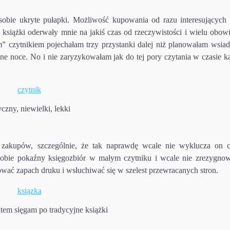
bie ukryte pułapki. Możliwość kupowania od razu interesujących 
siążki oderwały mnie na jakiś czas od rzeczywistości i wielu obow
” czytnikiem pojechałam trzy przystanki dalej niż planowałam wsiad
ne noce. No i nie zaryzykowałam jak do tej pory czytania w czasie k
czny, niewielki, lekki
zakupów, szczególnie, że tak naprawdę wcale nie wyklucza on c
sobie pokaźny księgozbiór w małym czytniku i wcale nie zrezygno
ać zapach druku i wsłuchiwać się w szelest przewracanych stron.
tem sięgam po tradycyjne książki