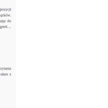
pozycji
iązków.
ając do
ąpieli…
zytania
wałam z