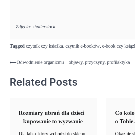
Zdjęcia: shutterstock
Tagged
czytnik czy ksiażka
,
czytnik e-booków
,
e-book czy ksiąz
Nawigacja
⟵
Odwodnienie organizmu – objawy, przyczyny, profilaktyka
wpisu
Related Posts
Rozmiary ubrań dla dzieci
Co kol
– kupowanie to wyzwanie
o Tobi
Dla laika, który wchodzi do sklepu
Okazuje s