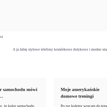
ka
A ja lubię stylowe telefony komórkowe dotykowe i modne sm
or samochodu mówi
Moje amerykańskie
e…
domowe treningi
ię, że kolor samochodu
Po raz kolejny wracam do tem