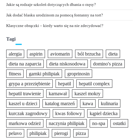
Jakie są rodzaje szkoleń dotyczących dbania o rzęsy?
Jak dodać blasku urodzinom za pomocą fontanny na tort?
Klasyczne obrączki – kiedy warto się na nie zdecydować?
Tagi
alergia
aspirin
aviomarin
ból brzucha
dieta
dieta na zaparcia
dieta niskosodowa
domino's pizza
fitness
garnki philipiak
groprinosin
grypa a przeziębienie
hepatil
hepatil complex
hepatil trawienie
karnawał
kaszel mokry
kaszel u dzieci
katalog marzeń
kawa
kulinaria
kurczak zagrodowy
kwas foliowy
kąpiel dziecka
markowa odzież
naczynia philipiak
no-spa
ostatki
pelavo
philipiak
pierogi
pizza