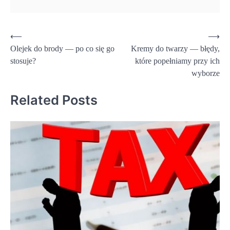
Nawigacja
⟵
⟶
Olejek do brody — po co się go
Kremy do twarzy — błędy,
wpisu
stosuje?
które popełniamy przy ich
wyborze
Related Posts