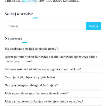
Musisz się
zalogować
, aby móc dodać komentarz.
Szukaj w serwisie
Szukaj:
Najnowsze
Jak przebiega przegląd stomatologiczny?
Dlaczego warto wybrać hurtownię bakalii i hurtownię spożywczą online
dla swojego biznesu?
Pierwsze kroki w barberingu – dlaczego warto wybrać kurs?
Czym jest i jak objawia się rybia łuska?
Na czym polegają zabiegi odchudzające?
Jakie są popularne sposoby usuwania owłosienia?
Jakie zabiegi rekonstrukcyjne wykonuje chirurg stomatolog?