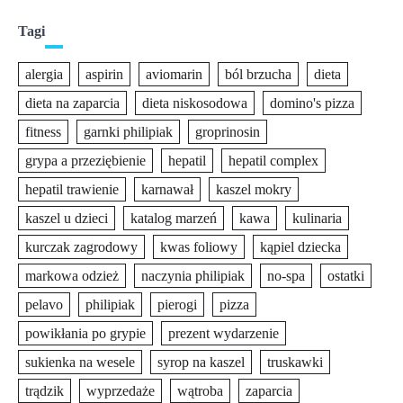
Tagi
alergia
aspirin
aviomarin
ból brzucha
dieta
dieta na zaparcia
dieta niskosodowa
domino's pizza
fitness
garnki philipiak
groprinosin
grypa a przeziębienie
hepatil
hepatil complex
hepatil trawienie
karnawał
kaszel mokry
kaszel u dzieci
katalog marzeń
kawa
kulinaria
kurczak zagrodowy
kwas foliowy
kąpiel dziecka
markowa odzież
naczynia philipiak
no-spa
ostatki
pelavo
philipiak
pierogi
pizza
powikłania po grypie
prezent wydarzenie
sukienka na wesele
syrop na kaszel
truskawki
trądzik
wyprzedaże
wątroba
zaparcia