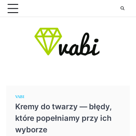
Skip
to
content
VABI
Kremy do twarzy — błędy,
które popełniamy przy ich
wyborze