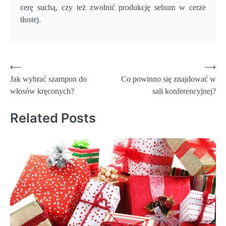
cerę suchą, czy też zwolnić produkcję sebum w cerze
tłustej.
Nawigacja
⟵
⟶
Jak wybrać szampon do
Co powinno się znajdować w
wpisu
włosów kręconych?
sali konferencyjnej?
Related Posts