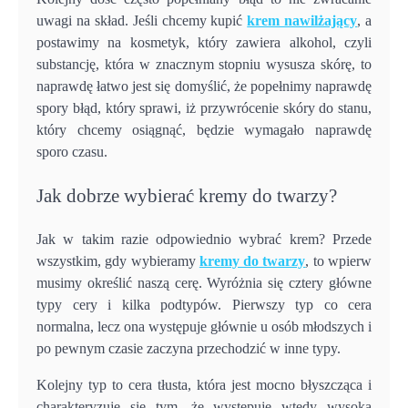
uwagi na skład. Jeśli chcemy kupić
krem nawilżający
, a
postawimy na kosmetyk, który zawiera alkohol, czyli
substancję, która w znacznym stopniu wysusza skórę, to
naprawdę łatwo jest się domyślić, że popełnimy naprawdę
spory błąd, który sprawi, iż przywrócenie skóry do stanu,
który chcemy osiągnąć, będzie wymagało naprawdę
sporo czasu.
Jak dobrze wybierać kremy do twarzy?
Jak w takim razie odpowiednio wybrać krem? Przede
wszystkim, gdy wybieramy
kremy do twarzy
, to wpierw
musimy określić naszą cerę. Wyróżnia się cztery główne
typy cery i kilka podtypów. Pierwszy typ co cera
normalna, lecz ona występuje głównie u osób młodszych i
po pewnym czasie zaczyna przechodzić w inne typy.
Kolejny typ to cera tłusta, która jest mocno błyszcząca i
charakteryzuje się tym, że występuje wtedy wysoka