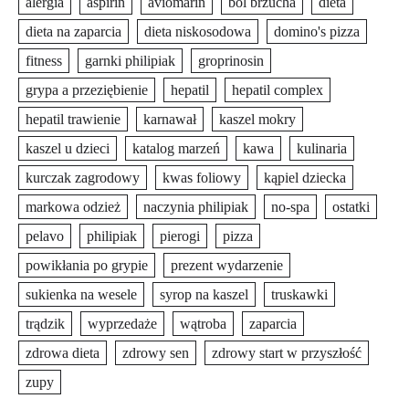
alergia
aspirin
aviomarin
ból brzucha
dieta
dieta na zaparcia
dieta niskosodowa
domino's pizza
fitness
garnki philipiak
groprinosin
grypa a przeziębienie
hepatil
hepatil complex
hepatil trawienie
karnawał
kaszel mokry
kaszel u dzieci
katalog marzeń
kawa
kulinaria
kurczak zagrodowy
kwas foliowy
kąpiel dziecka
markowa odzież
naczynia philipiak
no-spa
ostatki
pelavo
philipiak
pierogi
pizza
powikłania po grypie
prezent wydarzenie
sukienka na wesele
syrop na kaszel
truskawki
trądzik
wyprzedaże
wątroba
zaparcia
zdrowa dieta
zdrowy sen
zdrowy start w przyszłość
zupy