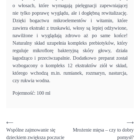
o włosach, które wymagają pielęgnacji zapewniającej
nie tylko poprawę wyglądu, ale i dogłębną rewitalizację.
Dzięki bogactwu mikroelementów i witamin, które
zawiera ekstrakt z truskawki, włosy są lepiej odżywione,
nawilżone i wyglądają zdrowo aż po same końce!
Naturalny skład uzupełnia kompleks prebiotyków, który
reguluje mikroflorę bakteryjną skóry głowy, działa
łagodząco i przeciwzapalnie. Dodatkowo preparat został
wzbogacony o kompleks 12 ekstraktów ziół w skład,
którego wchodzą m.in. rumianek, rozmaryn, nasturcja,
czy rukwia wodna.
Pojemność: 100 ml
Nawigacja
⟵
⟶
Wspólne zajmowanie się
Mrożenie mięsa – czy to dobry
wpisu
dzieckiem zwiększa poczucie
pomysł?