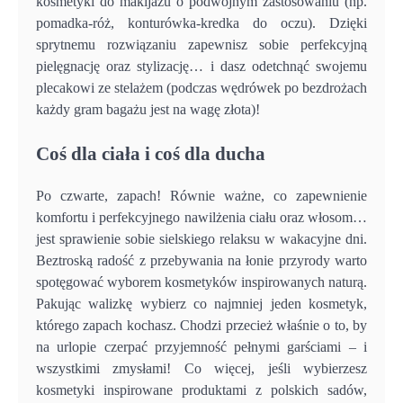
kosmetyki do makijażu o podwójnym zastosowaniu (np.
pomadka-róż, konturówka-kredka do oczu). Dzięki
sprytnemu rozwiązaniu zapewnisz sobie perfekcyjną
pielęgnację oraz stylizację… i dasz odetchnąć swojemu
plecakowi ze stelażem (podczas wędrówek po bezdrożach
każdy gram bagażu jest na wagę złota)!
Coś dla ciała i coś dla ducha
Po czwarte, zapach! Równie ważne, co zapewnienie
komfortu i perfekcyjnego nawilżenia ciału oraz włosom…
jest sprawienie sobie sielskiego relaksu w wakacyjne dni.
Beztroską radość z przebywania na łonie przyrody warto
spotęgować wyborem kosmetyków inspirowanych naturą.
Pakując walizkę wybierz co najmniej jeden kosmetyk,
którego zapach kochasz. Chodzi przecież właśnie o to, by
na urlopie czerpać przyjemność pełnymi garściami – i
wszystkimi zmysłami! Co więcej, jeśli wybierzesz
kosmetyki inspirowane produktami z polskich sadów,