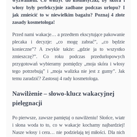
wyzwaniem. Co włożyć do kosmetyczki, by skóra i
włosy były perfekcyjnie zadbane podczas urlopu? I
jak zmieścić to w niewielkim bagażu? Poznaj 4 złote
zasady kosmetologa!
Przed nami wakacje… a przedtem ekscytujące pakowanie
plecaka i decyzje: „co mogę zabrać”, „co będzie
konieczne”? A zwykle także: „gdzie ja to wszystko
zmieszczę?”. Co roku podczas przedurlopowych
przygotowań wybieramy pomiędzy „moja skóra i włosy
tego potrzebują” i „moja walizka nie jest z gumy”. Jak
temu zaradzić? Zastosuj 4 rady kosmetologa.
Nawilżenie – słowo-klucz wakacyjnej
pielęgnacji
Po pierwsze, zawsze pamiętaj o nawilżeniu! Słońce, wiatr
i słona woda to to, co w wakacje kochamy najbardziej!
Nasze włosy i cera… nie podzielają tej miłości. Dla nich