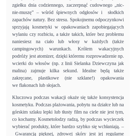
zgiełku dnia codziennego, zaczerpnąć cudownego „nic-
nie-muszę” – wśród śpiewnych odgłosów i słodkich
zapachów natury. Bez stresu. Spokojnemu odpoczynkowi
sprzyjają kosmetyki w opakowaniach zapobiegających
wylaniu czy rozbiciu, a także takich, które bez problemu
naniesiesz na ciało lub włosy w każdych (także
campingowych) warunkach. Królem wakacyjnych
podróży jest atomizer, dzięki któremu rozprowadzenie np.
wcierki do włosów (np. z linii Sielanka Dziewczyna jak
malina) zajmuje kilka sekund. Idealne będą także
zakręcane, plastikowe (nie szklane!) opakowania
we flakonach lub słojach.
Kluczowa podczas wakacji okaże się także konsystencja
kosmetyku. Podczas plażowania, pobytu na działce lub na
górskim szlaku lepki lub tłusty film na ciele nie jest tym,
co kochamy. Kosmetolodzy radzą, by podczas wycieczek
wybierać produkty, które bardzo szybko się wchłaniają. –
Gwarancją pięknej, zdrowej skóry jest jej regularne