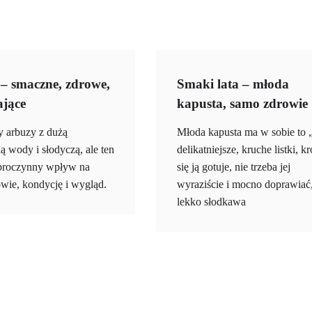
– smaczne, zdrowe,
Smaki lata – młoda
ające
kapusta, samo zdrowie
 arbuzy z dużą
Młoda kapusta ma w sobie to 
ą wody i słodyczą, ale ten
delikatniejsze, kruche listki, kr
broczynny wpływ na
się ją gotuje, nie trzeba jej
owie, kondycję i wygląd.
wyraziście i mocno doprawiać,
lekko słodkawa