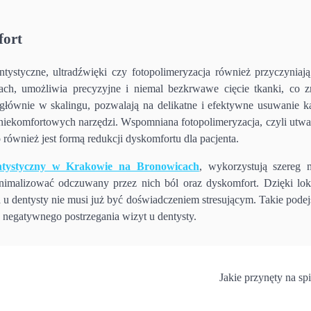
fort
ntystyczne, ultradźwięki czy fotopolimeryzacja również przyczyniają
ch, umożliwia precyzyjne i niemal bezkrwawe cięcie tkanki, co z
e głównie w skalingu, pozwalają na delikatne i efektywne usuwanie k
 niekomfortowych narzędzi. Wspomniana fotopolimeryzacja, czyli utwa
również jest formą redukcji dyskomfortu dla pacjenta.
ntystyczny w Krakowie na Bronowicach
, wykorzystują szereg 
nimalizować odczuwany przez nich ból oraz dyskomfort. Dzięki lo
 u dentysty nie musi już być doświadczeniem stresującym. Takie podej
ę negatywnego postrzegania wizyt u dentysty.
Jakie przynęty na sp