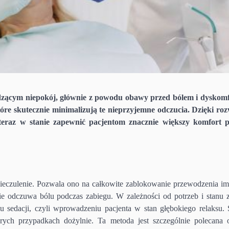
udzącym niepokój, głównie z powodu obawy przed bólem i dyskom
óre skutecznie minimalizują te nieprzyjemne odczucia. Dzięki ro
ą teraz w stanie zapewnić pacjentom znacznie większy komfort 
nieczulenie. Pozwala ono na całkowite zablokowanie przewodzenia i
e odczuwa bólu podczas zabiegu. W zależności od potrzeb i stanu 
 sedacji, czyli wprowadzeniu pacjenta w stan głębokiego relaksu. 
rych przypadkach dożylnie. Ta metoda jest szczególnie polecana