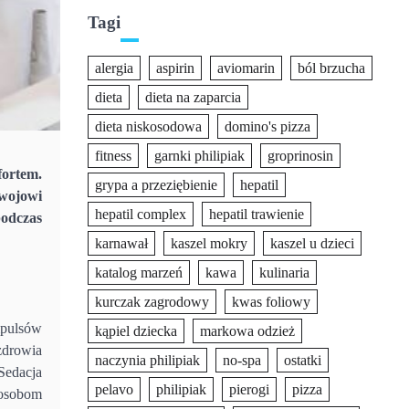
Tagi
alergia
aspirin
aviomarin
ból brzucha
dieta
dieta na zaparcia
dieta niskosodowa
domino's pizza
fitness
garnki philipiak
groprinosin
fortem.
grypa a przeziębienie
hepatil
zwojowi
hepatil complex
hepatil trawienie
podczas
karnawał
kaszel mokry
kaszel u dzieci
katalog marzeń
kawa
kulinaria
kurczak zagrodowy
kwas foliowy
mpulsów
kąpiel dziecka
markowa odzież
zdrowia
naczynia philipiak
no-spa
ostatki
Sedacja
pelavo
philipiak
pierogi
pizza
 osobom