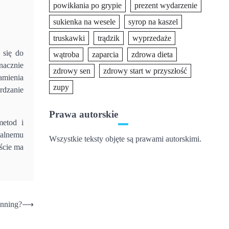
powikłania po grypie
prezent wydarzenie
sukienka na wesele
syrop na kaszel
truskawki
trądzik
wyprzedaże
 się do
wątroba
zaparcia
zdrowa dieta
nacznie
zdrowy sen
zdrowy start w przyszłość
amienia
zupy
rdzanie
Prawa autorskie
metod i
kalnemu
Wszystkie teksty objęte są prawami autorskimi.
ście ma
inning?
⟶