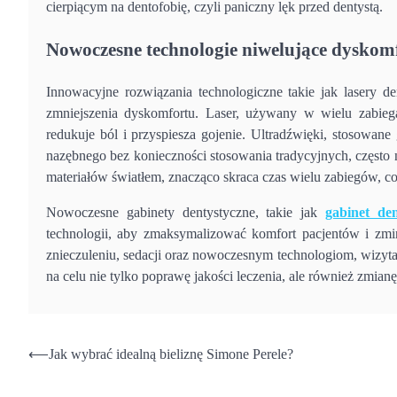
cierpiącym na dentofobię, czyli paniczny lęk przed dentystą.
Nowoczesne technologie niwelujące dyskom
Innowacyjne rozwiązania technologiczne takie jak lasery de
zmniejszenia dyskomfortu. Laser, używany w wielu zabiega
redukuje ból i przyspiesza gojenie. Ultradźwięki, stosowan
nazębnego bez konieczności stosowania tradycyjnych, często
materiałów światłem, znacząco skraca czas wielu zabiegów, co 
Nowoczesne gabinety dentystyczne, takie jak
gabinet de
technologii, aby zmaksymalizować komfort pacjentów i zmi
znieczuleniu, sedacji oraz nowoczesnym technologiom, wizyta
na celu nie tylko poprawę jakości leczenia, ale również zmian
Nawigacja
⟵
Jak wybrać idealną bieliznę Simone Perele?
wpisu