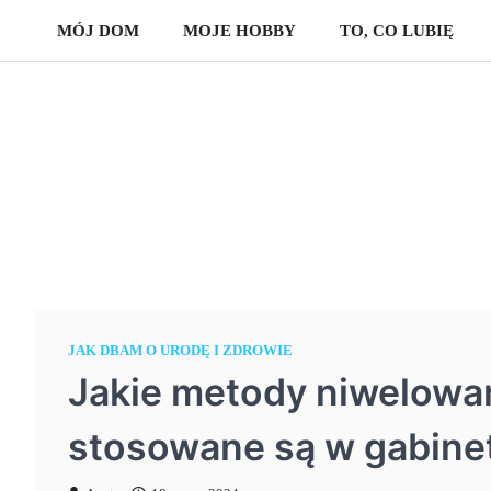
Skip
MÓJ DOM
MOJE HOBBY
TO, CO LUBIĘ
to
content
JAK DBAM O URODĘ I ZDROWIE
Jakie metody niwelowan
stosowane są w gabine