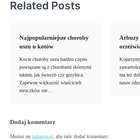
Related Posts
Najpopularniejsze choroby
Arbuzy 
uszu u kotów
orzeźwi
Kocie choroby uszu bardzo często
Kojarzymy
powiązane są z chorobami skórnymi
zawartości
takimi, jak świerzb czy grzybica.
ma też do
Zapewne większość właścicieli
nasze zdr
mruczków nie…
Dodaj komentarz
Musisz się
zalogować
, aby móc dodać komentarz.