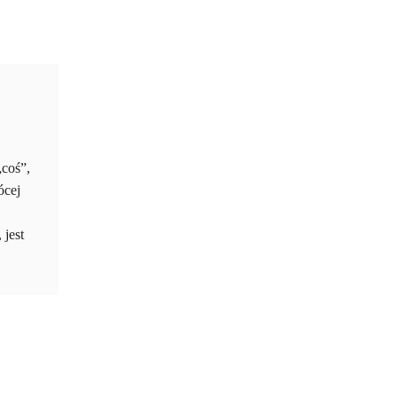
„coś”,
ócej
 jest