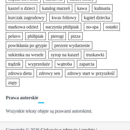
kaszel u dzieci
katalog marzeń
kawa
kulinaria
kurczak zagrodowy
kwas foliowy
kąpiel dziecka
markowa odzież
naczynia philipiak
no-spa
ostatki
pelavo
philipiak
pierogi
pizza
powikłania po grypie
prezent wydarzenie
sukienka na wesele
syrop na kaszel
truskawki
trądzik
wyprzedaże
wątroba
zaparcia
zdrowa dieta
zdrowy sen
zdrowy start w przyszłość
zupy
Prawa autorskie
Wszystkie teksty objęte są prawami autorskimi.
Copyright © 2026
Ciekawie o zdrowiu i urodzie
|