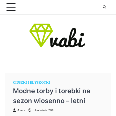
Skip
to
content
CIUSZKI I BŁYSKOTKI
Modne torby i torebki na
sezon wiosenno – letni
Aneta
6 kwietnia 2018