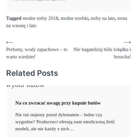
Tagged
modne torby 2018
,
modne torebki
,
torby na lato
,
torna
na wiosnę i lato
Nawigacja
⟵
⟶
Perfumy, wody zapachowe – to
Nie bagatelizuj bólu żołądka i
wpisu
warto wiedzieć
brzucha!
Related Posts
Na co zwracać uwagę przy kupnie butów
Nie raz stajemy przed dylematem – ładne czy
wygodne? Producenci oferują nam niezliczoną ilość
modeli, ale nie każdy z nich…