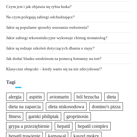
Czym jest i jak objawia się rybia łuska?
Na czym polegają zabiegi odchudzające?
Jakie są popularne sposoby usuwania owłosienia?
Jakie zabiegi rekonstrukcyjne wykonuje chirurg stomatolog?
Jakie są rodzaje szkoleń dotyczących dbania o rzęsy?
Jak dodać blasku urodzinom za pomocą fontanny na tort?
Klasyczne obrączki – kiedy warto się na nie zdecydować?
Tagi
alergia
aspirin
aviomarin
ból brzucha
dieta
dieta na zaparcia
dieta niskosodowa
domino's pizza
fitness
garnki philipiak
groprinosin
grypa a przeziębienie
hepatil
hepatil complex
hepatil trawienie
karnawał
kaszel mokry