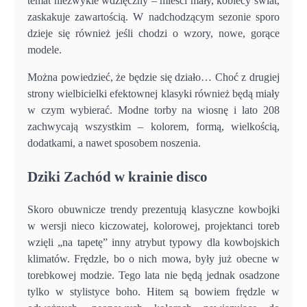
temat niezwykle wdzięczny – mieści mały, kobiecy świat,
zaskakuje zawartością. W nadchodzącym sezonie sporo
dzieje się również jeśli chodzi o wzory, nowe, gorące
modele.
Można powiedzieć, że będzie się działo… Choć z drugiej
strony wielbicielki efektownej klasyki również będą miały
w czym wybierać. Modne torby na wiosnę i lato 208
zachwycają wszystkim – kolorem, formą, wielkością,
dodatkami, a nawet sposobem noszenia.
Dziki Zachód w krainie disco
Skoro obuwnicze trendy prezentują klasyczne kowbojki
w wersji nieco kiczowatej, kolorowej, projektanci toreb
wzięli „na tapetę” inny atrybut typowy dla kowbojskich
klimatów. Frędzle, bo o nich mowa, były już obecne w
torebkowej modzie. Tego lata nie będą jednak osadzone
tylko w stylistyce boho. Hitem są bowiem frędzle w