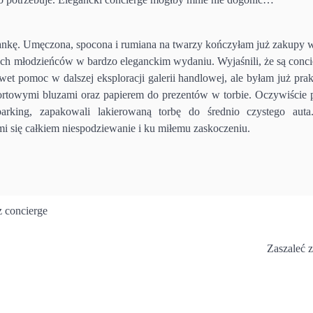
ankę. Umęczona, spocona i rumiana na twarzy kończyłam już zakupy w
ych młodzieńców w bardzo eleganckim wydaniu. Wyjaśnili, że są conci
t pomoc w dalszej eksploracji galerii handlowej, ale byłam już prak
portowymi bluzami oraz papierem do prezentów w torbie. Oczywiście p
arking, zapakowali lakierowaną torbę do średnio czystego auta
 mi się całkiem niespodziewanie i ku miłemu zaskoczeniu.
z concierge
Zaszaleć 