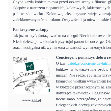
Chyba każda kobieta miewa przed oczami sceny z filmów, g
sklepów z naręczem eleganckich, kolorowych, lakierowanych t
pań w sile wieku. Kolorowe, ekskluzywne wizje zdarzaj
zadeklarowanym feministkom. Oczywiście i ja miewam takie k
Fantastyczne zakupy
Jak już marzyć, fantazjować to na całego! Niech kolorowe, el
Niech dzierżą je w dłoniach przystojni panowie conceirge. Okazu
oraz nieosiągalna niż wymarzona zawartość wymarzonych tor
Concierge… pomarzyć dobra rz
O tzw.
usłudze concierge czytałam 
butików w towarzystwie osoby, k
marzeń. Nie sądzę, aby sama przyj
finansowo wielkim wyzwaniem (jest
w budżecie przeznaczonym na zak
dotyczące rękawiczek i legginsów 
trochę słabo. Szczególnie, że na
www.klif.pl
i eleganckich decyzji zakupowych.
nadal wierzy, że kupi tylko to cz