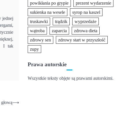
powikłania po grypie
prezent wydarzenie
sukienka na wesele
syrop na kaszel
 jednej
truskawki
trądzik
wyprzedaże
ergami,
wątroba
zaparcia
zdrowa dieta
tycznie
ięknej,
zdrowy sen
zdrowy start w przyszłość
. I tak
zupy
Prawa autorskie
Wszystkie teksty objęte są prawami autorskimi.
z głową
⟶