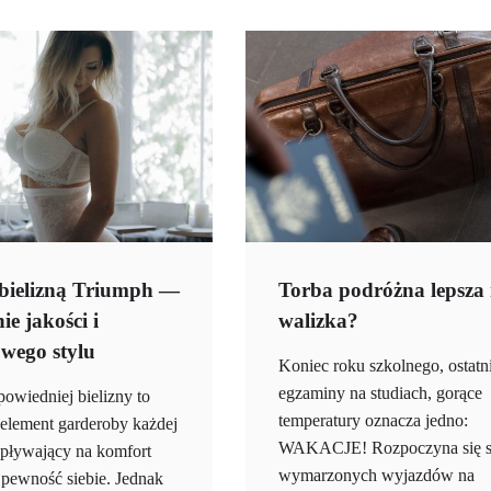
 bielizną Triumph —
Torba podróżna lepsza 
ie jakości i
walizka?
wego stylu
Koniec roku szkolnego, ostatn
egzaminy na studiach, gorące
owiedniej bielizny to
temperatury oznacza jedno:
element garderoby każdej
WAKACJE! Rozpoczyna się s
wpływający na komfort
wymarzonych wyjazdów na
 pewność siebie. Jednak