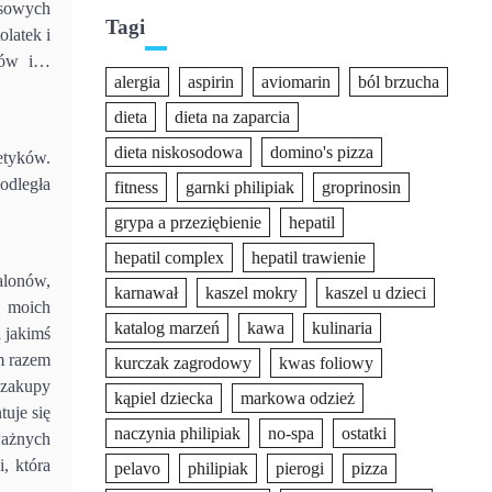
usowych
Tagi
latek i
isów i…
alergia
aspirin
aviomarin
ból brzucha
dieta
dieta na zaparcia
dieta niskosodowa
domino's pizza
etyków.
 odległa
fitness
garnki philipiak
groprinosin
grypa a przeziębienie
hepatil
hepatil complex
hepatil trawienie
alonów,
karnawał
kaszel mokry
kaszel u dzieci
e moich
katalog marzeń
kawa
kulinaria
a jakimś
m razem
kurczak zagrodowy
kwas foliowy
 zakupy
kąpiel dziecka
markowa odzież
uje się
naczynia philipiak
no-spa
ostatki
ważnych
, która
pelavo
philipiak
pierogi
pizza