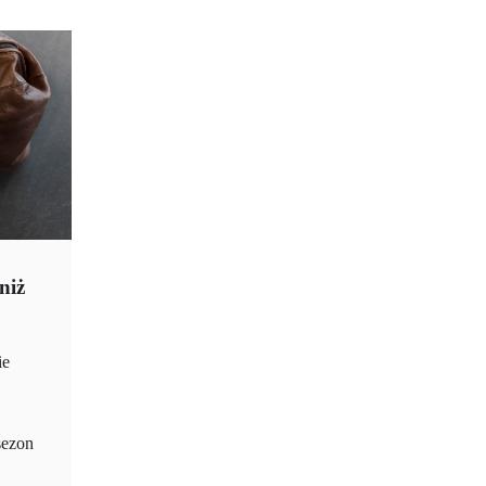
niż
ie
ezon