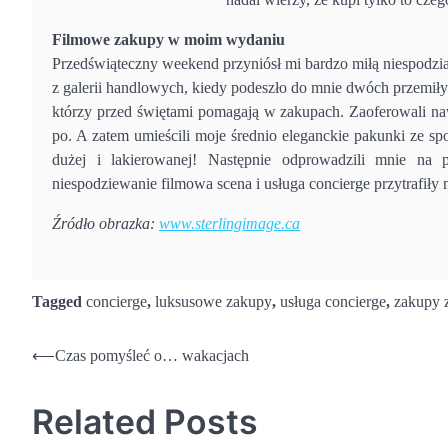
Filmowe zakupy w moim wydaniu
Przedświąteczny weekend przyniósł mi bardzo miłą niespodzi
z galerii handlowych, kiedy podeszło do mnie dwóch przemił
którzy przed świętami pomagają w zakupach. Zaoferowali nawe
po. A zatem umieścili moje średnio eleganckie pakunki ze s
dużej i lakierowanej! Następnie odprowadzili mnie na p
niespodziewanie filmowa scena i usługa concierge przytrafiły
Źródło obrazka:
www.sterlingimage.ca
Tagged
concierge
,
luksusowe zakupy
,
usługa concierge
,
zakupy 
Nawigacja
⟵
Czas pomyśleć o… wakacjach
wpisu
Related Posts