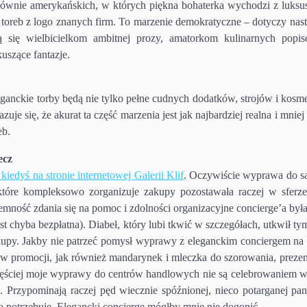
łównie amerykańskich, w których piękna bohaterka wychodzi z luks
oreb z logo znanych firm. To marzenie demokratyczne – dotyczy nasto
ą się wielbicielkom ambitnej prozy, amatorkom kulinarnych pop
uszące fantazje.
eganckie torby będą nie tylko pełne cudnych dodatków, strojów i kosm
je się, że akurat ta część marzenia jest jak najbardziej realna i mniej
eb.
ecz
kiedyś na stronie internetowej Galerii Klif
. Oczywiście wyprawa do s
tóre kompleksowo zorganizuje zakupy pozostawała raczej w sferz
emność zdania się na pomoc i zdolności organizacyjne concierge’a był
 chyba bezpłatna). Diabeł, który lubi tkwić w szczegółach, utkwił ty
upy. Jakby nie patrzeć pomysł wyprawy z eleganckim conciergem na
w promocji, jak również mandarynek i mleczka do szorowania, prezent
jczęściej moje wyprawy do centrów handlowych nie są celebrowaniem 
 Przypominają raczej pęd wiecznie spóźnionej, nieco potarganej pani
ego potrzebuje. Elegancki concierge mógłby mnie nie dogonić…