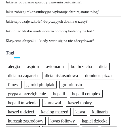
Jakie są popularne sposoby usuwania owłosienia?
Jakie zabiegi rekonstrukcyjne wykonuje chirurg stomatolog?
Jakie są rodzaje szkoleń dotyczących dbania o rzęsy?
Jak dodać blasku urodzinom za pomocą fontanny na tort?
Klasyczne obrączki – kiedy warto się na nie zdecydować?
Tagi
alergia
aspirin
aviomarin
ból brzucha
dieta
dieta na zaparcia
dieta niskosodowa
domino's pizza
fitness
garnki philipiak
groprinosin
grypa a przeziębienie
hepatil
hepatil complex
hepatil trawienie
karnawał
kaszel mokry
kaszel u dzieci
katalog marzeń
kawa
kulinaria
kurczak zagrodowy
kwas foliowy
kąpiel dziecka