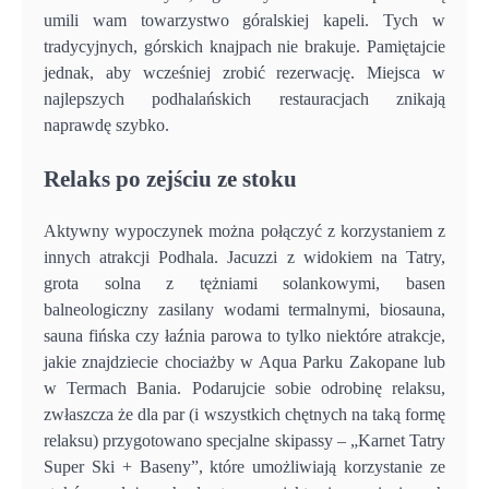
umili wam towarzystwo góralskiej kapeli. Tych w
tradycyjnych, górskich knajpach nie brakuje. Pamiętajcie
jednak, aby wcześniej zrobić rezerwację. Miejsca w
najlepszych podhalańskich restauracjach znikają
naprawdę szybko.
Relaks po zejściu ze stoku
Aktywny wypoczynek można połączyć z korzystaniem z
innych atrakcji Podhala. Jacuzzi z widokiem na Tatry,
grota solna z tężniami solankowymi, basen
balneologiczny zasilany wodami termalnymi, biosauna,
sauna fińska czy łaźnia parowa to tylko niektóre atrakcje,
jakie znajdziecie chociażby w Aqua Parku Zakopane lub
w Termach Bania. Podarujcie sobie odrobinę relaksu,
zwłaszcza że dla par (i wszystkich chętnych na taką formę
relaksu) przygotowano specjalne skipassy – „Karnet Tatry
Super Ski + Baseny”, które umożliwiają korzystanie ze