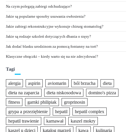
Na czym polegają zabiegi odchudzające?
Jakie są popularne sposoby usuwania owłosienia?
Jakie zabiegi rekonstrukcyjne wykonuje chirurg stomatolog?
Jakie są rodzaje szkoleń dotyczących dbania o rzęsy?
Jak dodać blasku urodzinom za pomocą fontanny na tort?
Klasyczne obrączki – kiedy warto się na nie zdecydować?
Tagi
alergia
aspirin
aviomarin
ból brzucha
dieta
dieta na zaparcia
dieta niskosodowa
domino's pizza
fitness
garnki philipiak
groprinosin
grypa a przeziębienie
hepatil
hepatil complex
hepatil trawienie
karnawał
kaszel mokry
kaszel u dzieci
katalog marzeń
kawa
kulinaria