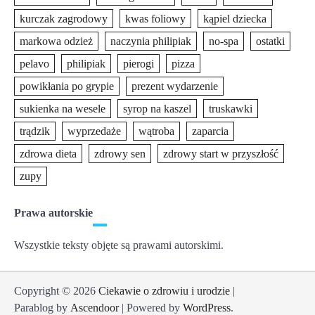
kurczak zagrodowy
kwas foliowy
kąpiel dziecka
markowa odzież
naczynia philipiak
no-spa
ostatki
pelavo
philipiak
pierogi
pizza
powikłania po grypie
prezent wydarzenie
sukienka na wesele
syrop na kaszel
truskawki
trądzik
wyprzedaże
wątroba
zaparcia
zdrowa dieta
zdrowy sen
zdrowy start w przyszłość
zupy
Prawa autorskie
Wszystkie teksty objęte są prawami autorskimi.
Copyright © 2026
Ciekawie o zdrowiu i urodzie
|
Parablog by
Ascendoor
| Powered by
WordPress
.