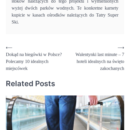
stoków należących do tego projektu i wymienionych
wyżej dwóch parków wodnych. Te konkretne karnety
kupicie w kasach ośrodków należących do Tatry Super
Ski.
Nawigacja
⟵
⟶
Dokąd na biegówki w Polsce?
Walentynki last minute – 7
wpisu
Polecamy 10 idealnych
hoteli idealnych na święto
miejscówek
zakochanych
Related Posts