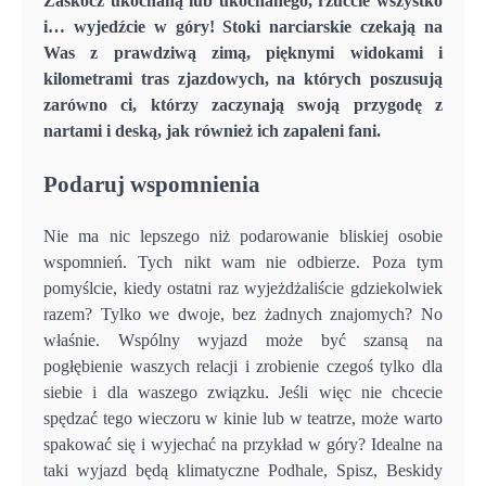
Zaskocz ukochaną lub ukochanego, rzućcie wszystko
i… wyjedźcie w góry! Stoki narciarskie czekają na
Was z prawdziwą zimą, pięknymi widokami i
kilometrami tras zjazdowych, na których poszusują
zarówno ci, którzy zaczynają swoją przygodę z
nartami i deską, jak również ich zapaleni fani.
Podaruj wspomnienia
Nie ma nic lepszego niż podarowanie bliskiej osobie
wspomnień. Tych nikt wam nie odbierze. Poza tym
pomyślcie, kiedy ostatni raz wyjeżdżaliście gdziekolwiek
razem? Tylko we dwoje, bez żadnych znajomych? No
właśnie. Wspólny wyjazd może być szansą na
pogłębienie waszych relacji i zrobienie czegoś tylko dla
siebie i dla waszego związku. Jeśli więc nie chcecie
spędzać tego wieczoru w kinie lub w teatrze, może warto
spakować się i wyjechać na przykład w góry? Idealne na
taki wyjazd będą klimatyczne Podhale, Spisz, Beskidy