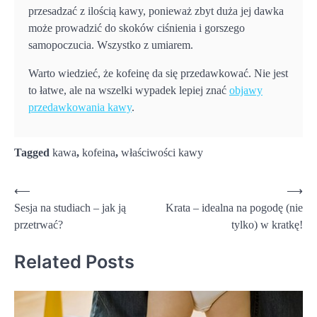
przesadzać z ilością kawy, ponieważ zbyt duża jej dawka
może prowadzić do skoków ciśnienia i gorszego
samopoczucia. Wszystko z umiarem.
Warto wiedzieć, że kofeinę da się przedawkować. Nie jest
to łatwe, ale na wszelki wypadek lepiej znać
objawy
przedawkowania kawy
.
Tagged
kawa
,
kofeina
,
właściwości kawy
Nawigacja
⟵
⟶
Sesja na studiach – jak ją
Krata – idealna na pogodę (nie
wpisu
przetrwać?
tylko) w kratkę!
Related Posts