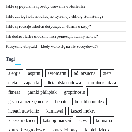
Jakie są popularne sposoby usuwania owłosienia?
Jakie zabiegi rekonstrukcyjne wykonuje chirurg stomatolog?
Jakie są rodzaje szkoleń dotyczących dbania o rzęsy?
Jak dodać blasku urodzinom za pomocą fontanny na tort?
Klasyczne obrączki – kiedy warto się na nie zdecydować?
Tagi
alergia
aspirin
aviomarin
ból brzucha
dieta
dieta na zaparcia
dieta niskosodowa
domino's pizza
fitness
garnki philipiak
groprinosin
grypa a przeziębienie
hepatil
hepatil complex
hepatil trawienie
karnawał
kaszel mokry
kaszel u dzieci
katalog marzeń
kawa
kulinaria
kurczak zagrodowy
kwas foliowy
kąpiel dziecka