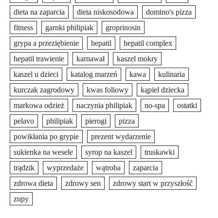
dieta na zaparcia
dieta niskosodowa
domino's pizza
fitness
garnki philipiak
groprinosin
grypa a przeziębienie
hepatil
hepatil complex
hepatil trawienie
karnawał
kaszel mokry
kaszel u dzieci
katalog marzeń
kawa
kulinaria
kurczak zagrodowy
kwas foliowy
kąpiel dziecka
markowa odzież
naczynia philipiak
no-spa
ostatki
pelavo
philipiak
pierogi
pizza
powikłania po grypie
prezent wydarzenie
sukienka na wesele
syrop na kaszel
truskawki
trądzik
wyprzedaże
wątroba
zaparcia
zdrowa dieta
zdrowy sen
zdrowy start w przyszłość
zupy