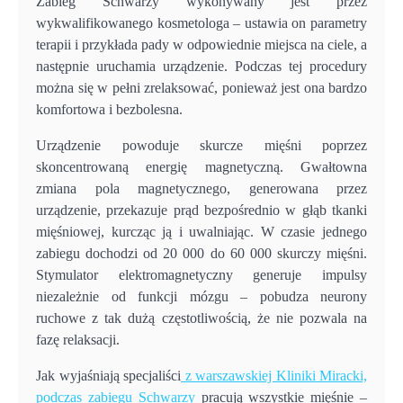
Zabieg Schwarzy wykonywany jest przez
wykwalifikowanego kosmetologa – ustawia on parametry
terapii i przykłada pady w odpowiednie miejsca na ciele, a
następnie uruchamia urządzenie. Podczas tej procedury
można się w pełni zrelaksować, ponieważ jest ona bardzo
komfortowa i bezbolesna.
Urządzenie powoduje skurcze mięśni poprzez
skoncentrowaną energię magnetyczną. Gwałtowna
zmiana pola magnetycznego, generowana przez
urządzenie, przekazuje prąd bezpośrednio w głąb tkanki
mięśniowej, kurcząc ją i uwalniając. W czasie jednego
zabiegu dochodzi od 20 000 do 60 000 skurczy mięśni.
Stymulator elektromagnetyczny generuje impulsy
niezależnie od funkcji mózgu – pobudza neurony
ruchowe z tak dużą częstotliwością, że nie pozwala na
fazę relaksacji.
Jak wyjaśniają specjaliści
z warszawskiej Kliniki Miracki,
podczas zabiegu Schwarzy
pracują wszystkie mięśnie –