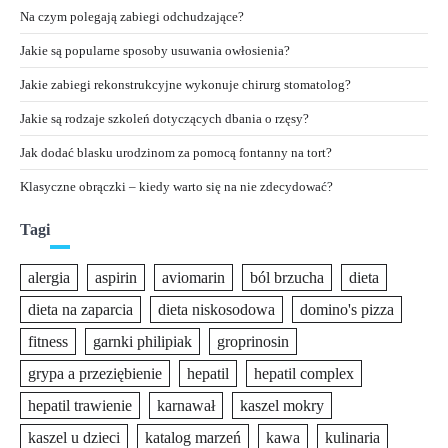
Na czym polegają zabiegi odchudzające?
Jakie są popularne sposoby usuwania owłosienia?
Jakie zabiegi rekonstrukcyjne wykonuje chirurg stomatolog?
Jakie są rodzaje szkoleń dotyczących dbania o rzęsy?
Jak dodać blasku urodzinom za pomocą fontanny na tort?
Klasyczne obrączki – kiedy warto się na nie zdecydować?
Tagi
alergia
aspirin
aviomarin
ból brzucha
dieta
dieta na zaparcia
dieta niskosodowa
domino's pizza
fitness
garnki philipiak
groprinosin
grypa a przeziębienie
hepatil
hepatil complex
hepatil trawienie
karnawał
kaszel mokry
kaszel u dzieci
katalog marzeń
kawa
kulinaria