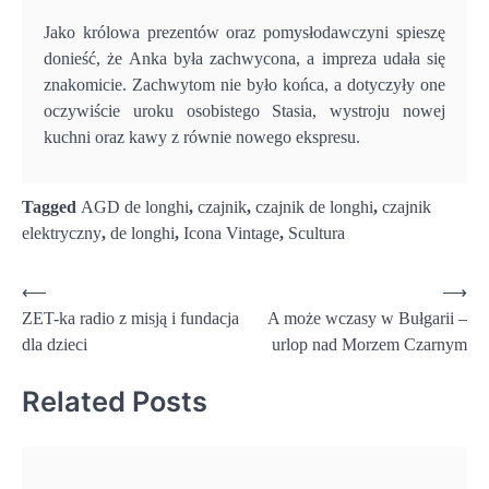
Jako królowa prezentów oraz pomysłodawczyni spieszę
donieść, że Anka była zachwycona, a impreza udała się
znakomicie. Zachwytom nie było końca, a dotyczyły one
oczywiście uroku osobistego Stasia, wystroju nowej
kuchni oraz kawy z równie nowego ekspresu.
Tagged
AGD de longhi
,
czajnik
,
czajnik de longhi
,
czajnik
elektryczny
,
de longhi
,
Icona Vintage
,
Scultura
Nawigacja
⟵
⟶
ZET-ka radio z misją i fundacja
A może wczasy w Bułgarii –
wpisu
dla dzieci
urlop nad Morzem Czarnym
Related Posts