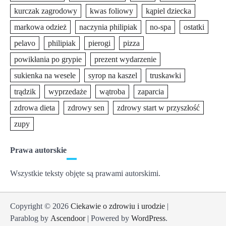
kurczak zagrodowy
kwas foliowy
kąpiel dziecka
markowa odzież
naczynia philipiak
no-spa
ostatki
pelavo
philipiak
pierogi
pizza
powikłania po grypie
prezent wydarzenie
sukienka na wesele
syrop na kaszel
truskawki
trądzik
wyprzedaże
wątroba
zaparcia
zdrowa dieta
zdrowy sen
zdrowy start w przyszłość
zupy
Prawa autorskie
Wszystkie teksty objęte są prawami autorskimi.
Copyright © 2026
Ciekawie o zdrowiu i urodzie
|
Parablog by
Ascendoor
| Powered by
WordPress
.