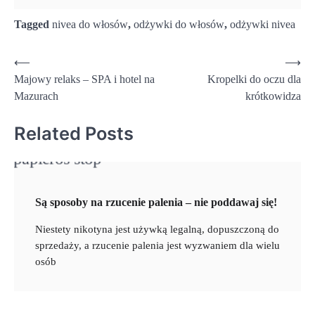
Tagged
nivea do włosów
,
odżywki do włosów
,
odżywki nivea
Nawigacja
⟵
⟶
Majowy relaks – SPA i hotel na
Kropelki do oczu dla
wpisu
Mazurach
krótkowidza
Related Posts
Są sposoby na rzucenie palenia – nie poddawaj się!
Niestety nikotyna jest używką legalną, dopuszczoną do
sprzedaży, a rzucenie palenia jest wyzwaniem dla wielu
osób