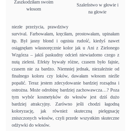
Zaszkodziłam swoim
Szaleństwo w głowie i
włosom
na głowie
niezłe przeżycia, prawdziwy
survival. Farbowałam, kręciłam, prostowałam, upinałam
itp. Był jasny blond i ognista rudość, kiedyś nawet
osiągnęłam własnoręcznie kolor jak u Ani z Zielonego
Wzgórza – jakiś paskudny odcień niewiadomo czego z
nutą zieleni. Efekty bywały różne, czasem było fajnie,
czasem nie za bardzo. Niemniej jednak, niezależnie od
finalnego koloru czy loków, dawałam włosom nieźle
popalić. Teraz jestem zdecydowanie bardziej rozsądna i
ostrożna. Może odrobinę bardziej zachowawcza…? Poza
tym wybór kosmetyków do włosów jest dziś dużo
bardziej atrakcyjny. Zarówno jeśli chodzi łagodną
koloryzację, jak również skuteczną pielęgnację
zniszczonych włosów, czyli przede wszystkim skuteczne
odżywki do włosów.