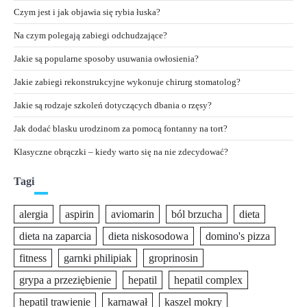
Czym jest i jak objawia się rybia łuska?
Na czym polegają zabiegi odchudzające?
Jakie są popularne sposoby usuwania owłosienia?
Jakie zabiegi rekonstrukcyjne wykonuje chirurg stomatolog?
Jakie są rodzaje szkoleń dotyczących dbania o rzęsy?
Jak dodać blasku urodzinom za pomocą fontanny na tort?
Klasyczne obrączki – kiedy warto się na nie zdecydować?
Tagi
alergia
aspirin
aviomarin
ból brzucha
dieta
dieta na zaparcia
dieta niskosodowa
domino's pizza
fitness
garnki philipiak
groprinosin
grypa a przeziębienie
hepatil
hepatil complex
hepatil trawienie
karnawał
kaszel mokry