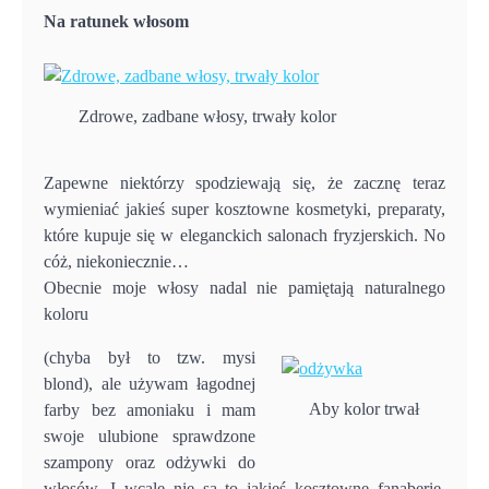
Na ratunek włosom
Zdrowe, zadbane włosy, trwały kolor
Zapewne niektórzy spodziewają się, że zacznę teraz
wymieniać jakieś super kosztowne kosmetyki, preparaty,
które kupuje się w eleganckich salonach fryzjerskich. No
cóż, niekoniecznie…
Obecnie moje włosy nadal nie pamiętają naturalnego
koloru
(chyba był to tzw. mysi
blond), ale używam łagodnej
Aby kolor trwał
farby bez amoniaku i mam
swoje ulubione sprawdzone
szampony oraz odżywki do
włosów. I wcale nie są to jakieś kosztowne fanaberie.