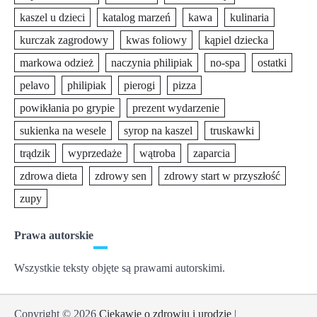
kaszel u dzieci
katalog marzeń
kawa
kulinaria
kurczak zagrodowy
kwas foliowy
kąpiel dziecka
markowa odzież
naczynia philipiak
no-spa
ostatki
pelavo
philipiak
pierogi
pizza
powikłania po grypie
prezent wydarzenie
sukienka na wesele
syrop na kaszel
truskawki
trądzik
wyprzedaże
wątroba
zaparcia
zdrowa dieta
zdrowy sen
zdrowy start w przyszłość
zupy
Prawa autorskie
Wszystkie teksty objęte są prawami autorskimi.
Copyright © 2026
Ciekawie o zdrowiu i urodzie
|