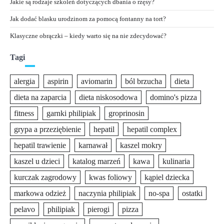
Jakie są rodzaje szkoleń dotyczących dbania o rzęsy?
Jak dodać blasku urodzinom za pomocą fontanny na tort?
Klasyczne obrączki – kiedy warto się na nie zdecydować?
Tagi
alergia
aspirin
aviomarin
ból brzucha
dieta
dieta na zaparcia
dieta niskosodowa
domino's pizza
fitness
garnki philipiak
groprinosin
grypa a przeziębienie
hepatil
hepatil complex
hepatil trawienie
karnawał
kaszel mokry
kaszel u dzieci
katalog marzeń
kawa
kulinaria
kurczak zagrodowy
kwas foliowy
kąpiel dziecka
markowa odzież
naczynia philipiak
no-spa
ostatki
pelavo
philipiak
pierogi
pizza