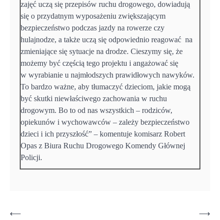
zajęć uczą się przepisów ruchu drogowego, dowiadują
się o przydatnym wyposażeniu zwiększającym
bezpieczeństwo podczas jazdy na rowerze czy
hulajnodze, a także uczą się odpowiednio reagować na
zmieniające się sytuacje na drodze. Cieszymy się, że
możemy być częścią tego projektu i angażować się
w wyrabianie u najmłodszych prawidłowych nawyków.
To bardzo ważne, aby tłumaczyć dzieciom, jakie mogą
być skutki niewłaściwego zachowania w ruchu
drogowym. Bo to od nas wszystkich – rodziców,
opiekunów i wychowawców – zależy bezpieczeństwo
dzieci i ich przyszłość” – komentuje komisarz Robert
Opas z Biura Ruchu Drogowego Komendy Głównej
Policji.
Nawigacja
⟵
⟶