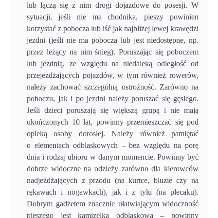
lub łączą się z nim drogi dojazdowe do posesji. W
sytuacji, jeśli nie ma chodnika, pieszy powinien
korzystać z pobocza lub iść jak najbliżej lewej krawędzi
jezdni (jeśli nie ma pobocza lub jest niedostępne, np.
przez leżący na nim śnieg). Poruszając się poboczem
lub jezdnią, ze względu na niedaleką odległość od
przejeżdżających pojazdów, w tym również rowerów,
należy zachować szczególną ostrożność. Zarówno na
poboczu, jak i po jezdni należy poruszać się gęsiego.
Jeśli dzieci poruszają się większą grupą i nie mają
ukończonych 10 lat, powinny przemieszczać się pod
opieką osoby dorosłej. Należy również pamiętać
o elementach odblaskowych – bez względu na porę
dnia i rodzaj ubioru w danym momencie. Powinny być
dobrze widoczne na odzieży zarówno dla kierowców
nadjeżdżających z przodu (na kurtce, bluzie czy na
rękawach i nogawkach), jak i z tyłu (na plecaku).
Dobrym gadżetem znacznie ułatwiającym widoczność
pieszego jest kamizelka odblaskowa – powinny