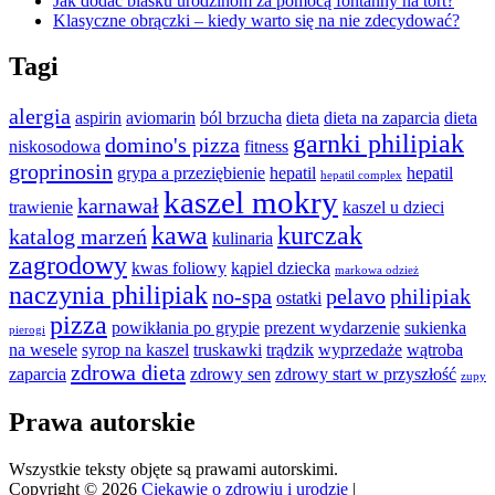
Jak dodać blasku urodzinom za pomocą fontanny na tort?
Klasyczne obrączki – kiedy warto się na nie zdecydować?
Tagi
alergia
aspirin
aviomarin
ból brzucha
dieta
dieta na zaparcia
dieta
garnki philipiak
domino's pizza
niskosodowa
fitness
groprinosin
grypa a przeziębienie
hepatil
hepatil
hepatil complex
kaszel mokry
karnawał
trawienie
kaszel u dzieci
kawa
kurczak
katalog marzeń
kulinaria
zagrodowy
kwas foliowy
kąpiel dziecka
markowa odzież
naczynia philipiak
no-spa
pelavo
philipiak
ostatki
pizza
powikłania po grypie
prezent wydarzenie
sukienka
pierogi
na wesele
syrop na kaszel
truskawki
trądzik
wyprzedaże
wątroba
zdrowa dieta
zaparcia
zdrowy sen
zdrowy start w przyszłość
zupy
Prawa autorskie
Wszystkie teksty objęte są prawami autorskimi.
Copyright © 2026
Ciekawie o zdrowiu i urodzie
|