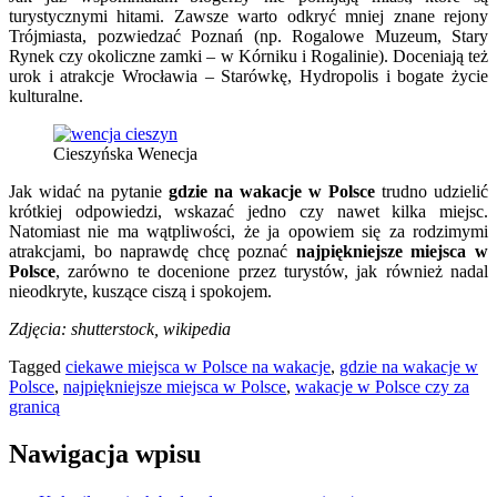
turystycznymi hitami. Zawsze warto odkryć mniej znane rejony
Trójmiasta, pozwiedzać Poznań (np. Rogalowe Muzeum, Stary
Rynek czy okoliczne zamki – w Kórniku i Rogalinie). Doceniają też
urok i atrakcje Wrocławia – Starówkę, Hydropolis i bogate życie
kulturalne.
Cieszyńska Wenecja
Jak widać na pytanie
gdzie na wakacje w Polsce
trudno udzielić
krótkiej odpowiedzi, wskazać jedno czy nawet kilka miejsc.
Natomiast nie ma wątpliwości, że ja opowiem się za rodzimymi
atrakcjami, bo naprawdę chcę poznać
najpiękniejsze miejsca w
Polsce
, zarówno te docenione przez turystów, jak również nadal
nieodkryte, kuszące ciszą i spokojem.
Zdjęcia: shutterstock, wikipedia
Tagged
ciekawe miejsca w Polsce na wakacje
,
gdzie na wakacje w
Polsce
,
najpiękniejsze miejsca w Polsce
,
wakacje w Polsce czy za
granicą
Nawigacja wpisu