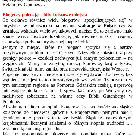
Rekordów Guinnessa.
Blogerzy polecają – hity i niszowe miejsca
Co ciekawe również wielu blogerów „specjalizujących się” w
turystyce, w odpowiedzi na pytanie
wakacje w Polsce czy za
granicą
, wskazuje wiele wyjątkowych miejsc. Są to zarówno mało
znane, wręcz niszowe lokalizacje, jak również miasta i regiony
stanowiące perły na turystycznej mapie Polski.
Jednym z miejsc, które na blogach spotyka się z bardzo
pozytywnym odbiorem jest Cieszyn. Niewielkie miasto tuż przy
granicy polsko – czeskiej zachwyca już samym położeniem – na
wzgórzach. Mamy tu zabytki, uroczą Starówkę, targ antyków,
świetne knajpki, ruiny zamku oraz niezwykłą cieszyńską Wenecję.
Zupełnie nieznanym miejscem może się wydawać Kociewie, bez
wątpienia nie jest to top turystycznych wyjazdów. Tymczasem w
tym etnicznym regionie na Pomorzu Gdańskim czekają naprawdę
interesujące atrakcje, takie jak spływ kajakowy po Wierzycy czy
możliwość zobaczenia na własne oczy Biblii Gutenberga w
Pelplinie.
Absolutnym hitem w opinii blogerów jest województwo śląskie
kojarzone do niedawna głównie z krajobrazami pełnymi hałd i
górnictwem. A przecież to także Beskid Śląski z malowniczymi
krajobrazami, licznymi szlakami o różnym stopniu trudności i…
wyśmienitą kuchnią regionalną.
Jak już wspomniałam blogerzy nie pomijają miast, które są