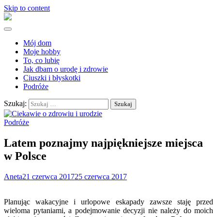
Skip to content
Mój dom
Moje hobby
To, co lubię
Jak dbam o urodę i zdrowie
Ciuszki i błyskotki
Podróże
Szukaj:
Podróże
Latem poznajmy najpiękniejsze miejsca
w Polsce
Aneta
21 czerwca 2017
25 czerwca 2017
Planując wakacyjne i urlopowe eskapady zawsze staję przed
wieloma pytaniami, a podejmowanie decyzji nie należy do moich