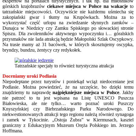
ekspertów na portalach turystycznych. I tak np. dla miłośników
górskich krajobrazów
ciekawe miejsca w Polsce na wakacje
to
tatrzańskie miejscowości. Oczywiście nie każdemu uśmiecha się
zakopiański gwar i tłumy na Krupówkach. Można za to
wykorzystać część urlopu na zwiedzanie słynnych zamków –
Dunajca w Niedzicy czy Zamku Spiskiego po słowackiej stronie
Spiszu. Dla zwolenników aktywnego wypoczynku i… góralskich
przysmaków nie lada atrakcją będzie Małopolski Szlak Oscypkowy.
Na trasie mamy aż 31 bacówek, w których skosztujemy oscypka,
bryndzy, bundzu, żentycy czy redykołek.
Tatrzańskie specjały to również turystyczna atrakcja
Doceniamy uroki Podlasia
Niepodeptane przez turystów i poniekąd wciąż niedoceniane jest
Podlasie. Można powiedzieć, że na szczęście, bo dzięki temu
znajdziemy tu naprawdę
najpiękniejsze miejsca w Polsce
. Jakby
nie patrzeć to tu jest wpisana na Listę UNESCO Puszcza
Białowieska, ale nie tylko… warto poznać uroki Puszczy
Knyszyńskiej czy Biebrzańskiego Parku Narodowego. Do
niekwestionowanych atrakcji tego regionu należą również synagoga
i zamek w Tykocinie. „Ostoja Żubra” w Kiermusach, kasztel
graniczny z Edukacyjnym Muzeum Oręża Polskiego im. Jerzego
Hoffmana.