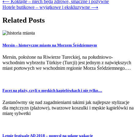
⟵
Koktajle – niech będą zdrowe, smaczne i pożywne
Hotele butikowe – wyjątkowe i ekskluzywne
⟶
Related Posts
Mersin – historyczne miasto na Morzem Śródziemnym
Mersin, położone na Riwierze Tureckiej, na południowo-
wschodnim wybrzeżu Türkiye (Turcji) jest jednym z największych
miast portowych we wschodnim regionie Morza Śródziemnego.…
Facet na plaży, czyli o męskich kąpielówkach i nie tylko…
Zastanówmy się nad zagadnieniami takimi jak najlepsze stylizacje
dla mężczyzn (plażowe), twarzowe koszulki i męskie kąpielówki na
miarę sylwetki
Letnie festiwale AD 2018 – pomysł na udane wakacje