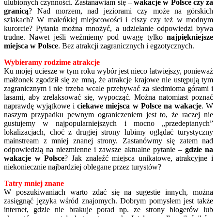
ulubionych czynności. Zastanawiam się –
wakacje w Polsce czy za
granicą
? Nad morzem, nad jeziorami czy może na górskich
szlakach? W maleńkiej miejscowości i ciszy czy też w modnym
kurorcie? Pytania można mnożyć, a udzielanie odpowiedzi bywa
trudne. Nawet jeśli weźmiemy pod uwagę tylko
najpiękniejsze
miejsca w Polsce
. Bez atrakcji zagranicznych i egzotycznych.
Wybieramy rodzime atrakcje
Ku mojej uciesze w tym roku wybór jest nieco łatwiejszy, ponieważ
małżonek zgodził się ze mną, że atrakcje krajowe nie ustępują tym
zagranicznym i nie trzeba wcale przebywać za siedmioma górami i
lasami, aby zrelaksować się, wypocząć. Można natomiast poznać
naprawdę wyjątkowe i
ciekawe miejsca w Polsce na wakacje
. W
naszym przypadku pewnym ograniczeniem jest to, że raczej nie
gustujemy w najpopularniejszych i mocno „przedeptanych”
lokalizacjach, choć z drugiej strony lubimy oglądać turystyczny
mainstream z mniej znanej strony. Zastanówmy się zatem nad
odpowiedzią na niezmienne i zawsze aktualne pytanie –
gdzie na
wakacje w Polsce
? Jak znaleźć miejsca unikatowe, atrakcyjne i
niekoniecznie najbardziej oblegane przez turystów?
Tatry mniej znane
W poszukiwaniach warto zdać się na sugestie innych, można
zasięgnąć języka wśród znajomych. Dobrym pomysłem jest także
internet, gdzie nie brakuje porad np. ze strony blogerów lub