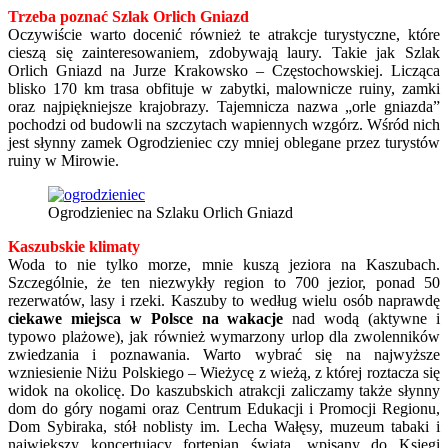
Trzeba poznać Szlak Orlich Gniazd
Oczywiście warto docenić również te atrakcje turystyczne, które
cieszą się zainteresowaniem, zdobywają laury. Takie jak Szlak
Orlich Gniazd na Jurze Krakowsko – Częstochowskiej. Licząca
blisko 170 km trasa obfituje w zabytki, malownicze ruiny, zamki
oraz najpiękniejsze krajobrazy. Tajemnicza nazwa „orle gniazda”
pochodzi od budowli na szczytach wapiennych wzgórz. Wśród nich
jest słynny zamek Ogrodzieniec czy mniej oblegane przez turystów
ruiny w Mirowie.
Ogrodzieniec na Szlaku Orlich Gniazd
Kaszubskie klimaty
Woda to nie tylko morze, mnie kuszą jeziora na Kaszubach.
Szczególnie, że ten niezwykły region to 700 jezior, ponad 50
rezerwatów, lasy i rzeki. Kaszuby to według wielu osób naprawdę
ciekawe miejsca w Polsce
na wakacje
nad wodą (aktywne i
typowo plażowe), jak również wymarzony urlop dla zwolenników
zwiedzania i poznawania. Warto wybrać się na najwyższe
wzniesienie Niżu Polskiego – Wieżycę z wieżą, z której roztacza się
widok na okolicę. Do kaszubskich atrakcji zaliczamy także słynny
dom do góry nogami oraz Centrum Edukacji i Promocji Regionu,
Dom Sybiraka, stół noblisty im. Lecha Wałęsy, muzeum tabaki i
największy koncertujący fortepian świata, wpisany do Księgi