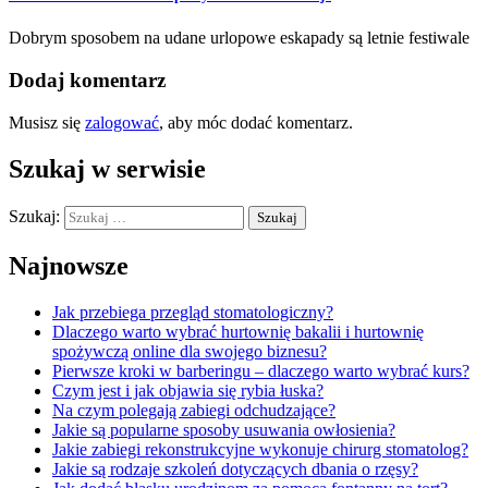
Dobrym sposobem na udane urlopowe eskapady są letnie festiwale
Dodaj komentarz
Musisz się
zalogować
, aby móc dodać komentarz.
Szukaj w serwisie
Szukaj:
Najnowsze
Jak przebiega przegląd stomatologiczny?
Dlaczego warto wybrać hurtownię bakalii i hurtownię
spożywczą online dla swojego biznesu?
Pierwsze kroki w barberingu – dlaczego warto wybrać kurs?
Czym jest i jak objawia się rybia łuska?
Na czym polegają zabiegi odchudzające?
Jakie są popularne sposoby usuwania owłosienia?
Jakie zabiegi rekonstrukcyjne wykonuje chirurg stomatolog?
Jakie są rodzaje szkoleń dotyczących dbania o rzęsy?