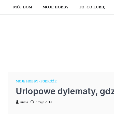
Skip
MÓJ DOM
MOJE HOBBY
TO, CO LUBIĘ
to
content
MOJE HOBBY
PODRÓŻE
Urlopowe dylematy, gdz
Aneta
7 maja 2015