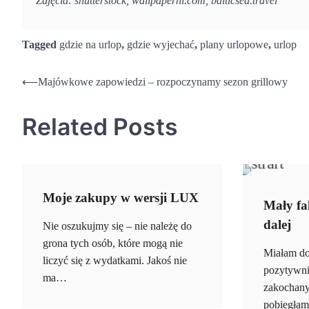
Zdjęcia: shutterstock, wallpaperhi.com, balticsea.travel
Tagged
gdzie na urlop
,
gdzie wyjechać
,
plany urlopowe
,
urlop
Nawigacja
⟵
Majówkowe zapowiedzi – rozpoczynamy sezon grillowy
wpisu
Related Posts
Moje zakupy w wersji LUX
Mały fal
dalej
Nie oszukujmy się – nie należę do
grona tych osób, które mogą nie
Miałam do
liczyć się z wydatkami. Jakoś nie
pozytywni
ma…
zakochany
pobiegłam 