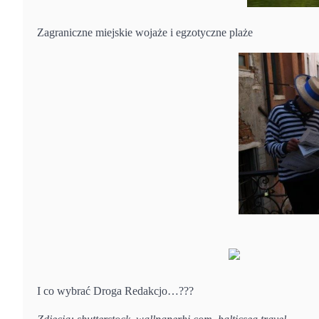
Zagraniczne miejskie wojaże i egzotyczne plaże
I co wybrać Droga Redakcjo…???