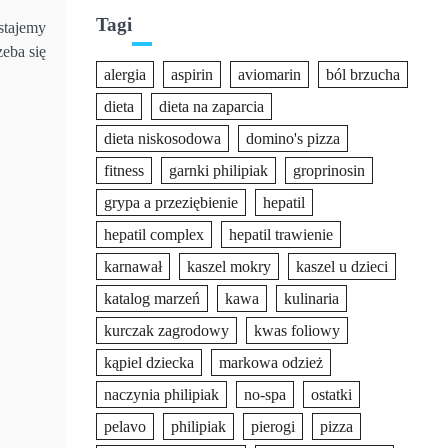
Tagi
stajemy
zeba się
alergia
aspirin
aviomarin
ból brzucha
dieta
dieta na zaparcia
dieta niskosodowa
domino's pizza
fitness
garnki philipiak
groprinosin
grypa a przeziębienie
hepatil
hepatil complex
hepatil trawienie
karnawał
kaszel mokry
kaszel u dzieci
katalog marzeń
kawa
kulinaria
kurczak zagrodowy
kwas foliowy
kąpiel dziecka
markowa odzież
naczynia philipiak
no-spa
ostatki
pelavo
philipiak
pierogi
pizza