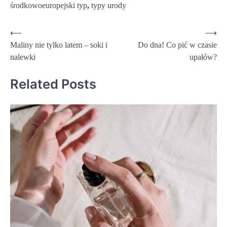
środkowoeuropejski typ
,
typy urody
Nawigacja
⟵
⟶
Maliny nie tylko latem – soki i
Do dna! Co pić w czasie
wpisu
nalewki
upałów?
Related Posts