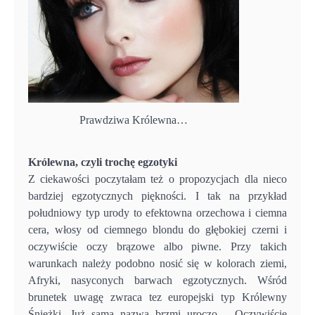
Prawdziwa Królewna…
Królewna, czyli trochę egzotyki
Z ciekawości poczytałam też o propozycjach dla nieco
bardziej egzotycznych piękności. I tak na przykład
południowy typ urody to efektowna orzechowa i ciemna
cera, włosy od ciemnego blondu do głębokiej czerni i
oczywiście oczy brązowe albo piwne. Przy takich
warunkach należy podobno nosić się w kolorach ziemi,
Afryki, nasyconych barwach egzotycznych. Wśród
brunetek uwagę zwraca tez europejski typ Królewny
Śnieżki. Już sama nazwa brzmi uroczo… Oczywiście