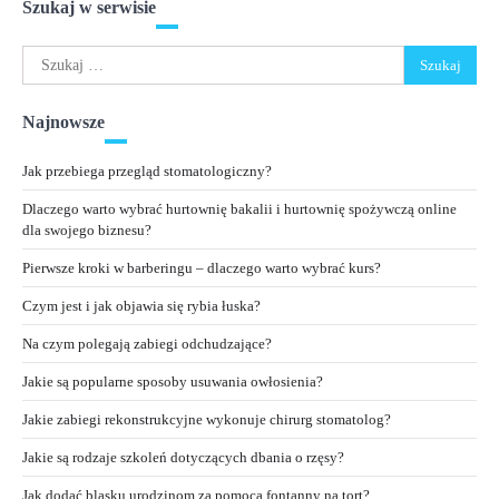
Szukaj w serwisie
Szukaj:
Najnowsze
Jak przebiega przegląd stomatologiczny?
Dlaczego warto wybrać hurtownię bakalii i hurtownię spożywczą online
dla swojego biznesu?
Pierwsze kroki w barberingu – dlaczego warto wybrać kurs?
Czym jest i jak objawia się rybia łuska?
Na czym polegają zabiegi odchudzające?
Jakie są popularne sposoby usuwania owłosienia?
Jakie zabiegi rekonstrukcyjne wykonuje chirurg stomatolog?
Jakie są rodzaje szkoleń dotyczących dbania o rzęsy?
Jak dodać blasku urodzinom za pomocą fontanny na tort?