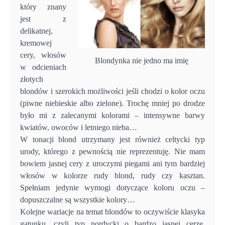
który znany
jest z
delikatnej,
kremowej
cery, włosów
Blondynka nie jedno ma imię
w odcieniach
złotych
blondów i szerokich możliwości jeśli chodzi o kolor oczu
(piwne niebieskie albo zielone). Trochę mniej po drodze
było mi z zalecanymi kolorami – intensywne barwy
kwiatów, owoców i letniego nieba…
W tonacji blond utrzymany jest również celtycki typ
urody, którego z pewnością nie reprezentuję. Nie mam
bowiem jasnej cery z uroczymi piegami ani tym bardziej
włosów w kolorze rudy blond, rudy czy kasztan.
Spełniam jedynie wymogi dotyczące koloru oczu –
dopuszczalne są wszystkie kolory…
Kolejne wariacje na temat blondów to oczywiście klasyka
gatunku, czyli typ nordycki o bardzo jasnej cerze,