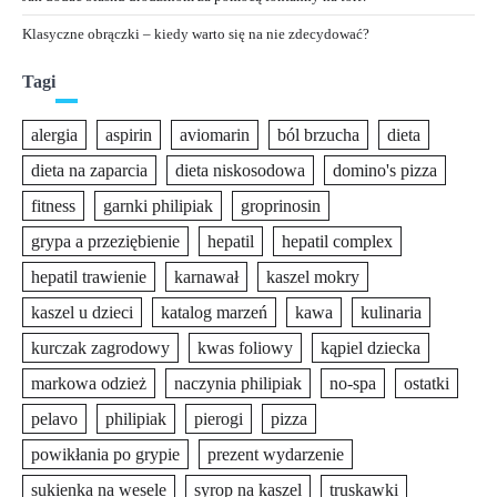
Klasyczne obrączki – kiedy warto się na nie zdecydować?
Tagi
alergia
aspirin
aviomarin
ból brzucha
dieta
dieta na zaparcia
dieta niskosodowa
domino's pizza
fitness
garnki philipiak
groprinosin
grypa a przeziębienie
hepatil
hepatil complex
hepatil trawienie
karnawał
kaszel mokry
kaszel u dzieci
katalog marzeń
kawa
kulinaria
kurczak zagrodowy
kwas foliowy
kąpiel dziecka
markowa odzież
naczynia philipiak
no-spa
ostatki
pelavo
philipiak
pierogi
pizza
powikłania po grypie
prezent wydarzenie
sukienka na wesele
syrop na kaszel
truskawki