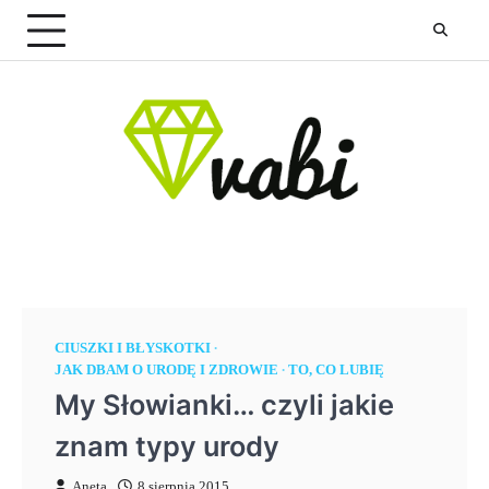
Skip
to
content
CIUSZKI I BŁYSKOTKI
JAK DBAM O URODĘ I ZDROWIE
TO, CO LUBIĘ
My Słowianki… czyli jakie
znam typy urody
Aneta
8 sierpnia 2015