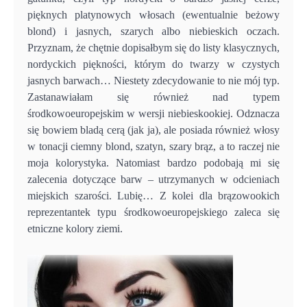
pięknych platynowych włosach (ewentualnie beżowy
blond) i jasnych, szarych albo niebieskich oczach.
Przyznam, że chętnie dopisałbym się do listy klasycznych,
nordyckich piękności, którym do twarzy w czystych
jasnych barwach… Niestety zdecydowanie to nie mój typ.
Zastanawiałam się również nad typem
środkowoeuropejskim w wersji niebieskookiej. Odznacza
się bowiem bladą cerą (jak ja), ale posiada również włosy
w tonacji ciemny blond, szatyn, szary brąz, a to raczej nie
moja kolorystyka. Natomiast bardzo podobają mi się
zalecenia dotyczące barw – utrzymanych w odcieniach
miejskich szarości. Lubię… Z kolei dla brązowookich
reprezentantek typu środkowoeuropejskiego zaleca się
etniczne kolory ziemi.