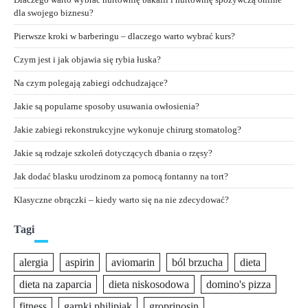
dla swojego biznesu?
Pierwsze kroki w barberingu – dlaczego warto wybrać kurs?
Czym jest i jak objawia się rybia łuska?
Na czym polegają zabiegi odchudzające?
Jakie są popularne sposoby usuwania owłosienia?
Jakie zabiegi rekonstrukcyjne wykonuje chirurg stomatolog?
Jakie są rodzaje szkoleń dotyczących dbania o rzęsy?
Jak dodać blasku urodzinom za pomocą fontanny na tort?
Klasyczne obrączki – kiedy warto się na nie zdecydować?
Tagi
alergia
aspirin
aviomarin
ból brzucha
dieta
dieta na zaparcia
dieta niskosodowa
domino's pizza
fitness
garnki philipiak
groprinosin