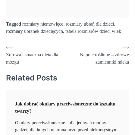
.
Tagged
rozmiary niemowlęce
,
rozmiary ubrań dla dzieci
,
rozmiary ubranek dziecięcych
,
tabela rozmiarów dzieci wiek
Nawigacja
⟵
⟶
Zdrowa i smaczna dieta dla
Napoje roślinne – zdrowe
wpisu
mózgu
zamienniki mleka
Related Posts
Jak dobrać okulary przeciwsłoneczne do kształtu
twarzy?
Okulary przeciwsłoneczne – dla jednych modny
gadżet, dla innych ochrona oczu przed niekorzystnym