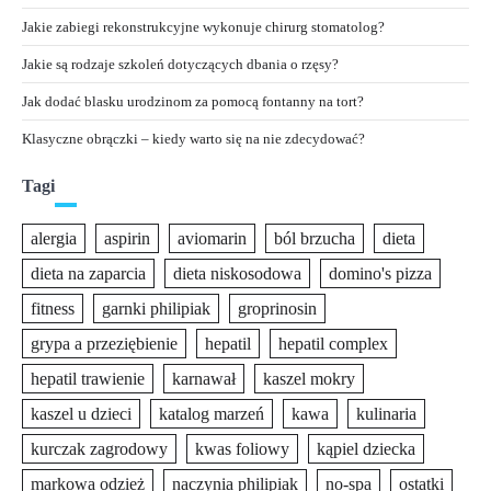
Jakie zabiegi rekonstrukcyjne wykonuje chirurg stomatolog?
Jakie są rodzaje szkoleń dotyczących dbania o rzęsy?
Jak dodać blasku urodzinom za pomocą fontanny na tort?
Klasyczne obrączki – kiedy warto się na nie zdecydować?
Tagi
alergia
aspirin
aviomarin
ból brzucha
dieta
dieta na zaparcia
dieta niskosodowa
domino's pizza
fitness
garnki philipiak
groprinosin
grypa a przeziębienie
hepatil
hepatil complex
hepatil trawienie
karnawał
kaszel mokry
kaszel u dzieci
katalog marzeń
kawa
kulinaria
kurczak zagrodowy
kwas foliowy
kąpiel dziecka
markowa odzież
naczynia philipiak
no-spa
ostatki