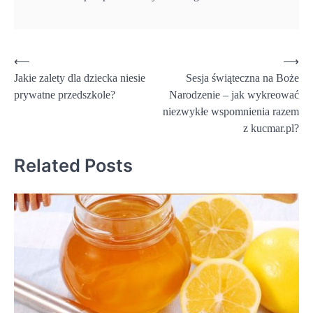
Nawigacja
⟵
⟶
Jakie zalety dla dziecka niesie
Sesja świąteczna na Boże
wpisu
prywatne przedszkole?
Narodzenie – jak wykreować
niezwykłe wspomnienia razem
z kucmar.pl?
Related Posts