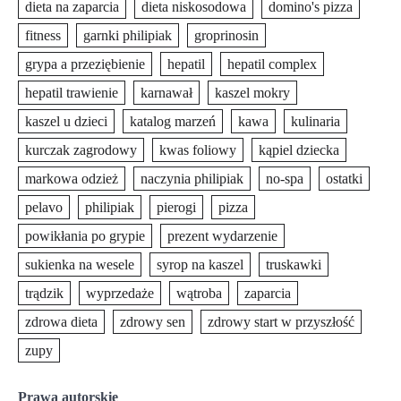
dieta na zaparcia
dieta niskosodowa
domino's pizza
fitness
garnki philipiak
groprinosin
grypa a przeziębienie
hepatil
hepatil complex
hepatil trawienie
karnawał
kaszel mokry
kaszel u dzieci
katalog marzeń
kawa
kulinaria
kurczak zagrodowy
kwas foliowy
kąpiel dziecka
markowa odzież
naczynia philipiak
no-spa
ostatki
pelavo
philipiak
pierogi
pizza
powikłania po grypie
prezent wydarzenie
sukienka na wesele
syrop na kaszel
truskawki
trądzik
wyprzedaże
wątroba
zaparcia
zdrowa dieta
zdrowy sen
zdrowy start w przyszłość
zupy
Prawa autorskie