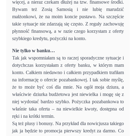
więcej, a nieraz czekam dłużej na tzw. finansowe środki.
Bywam też Zosią Samosią i nie lubię marudzić
małżonkowi, że na moim koncie pustawo. Na szczęście
takie sytuacje nie zdarzają się często. Z reguły zachowuję
płynność finansową, a w razie czego korzystam z oferty
szybkiego kredytu, pożyczki na konto.
Nie tylko w banku…
Tak jak wspomniałam są to raczej sporadyczne sytuacje i
dotychczas korzystałam z oferty banku, w którym mam
konto. Całkiem niedawno i całkiem przypadkiem trafiłam
na informację o ofercie pozabankowej. I tak sobie myślę,
że to może być coś dla mnie. Na ogół moja dziura, a
właściwie dziurka budżetowa jest niewielka i mogę się z
niej wydostać bardzo szybko. Pożyczka pozabankowa to
właśnie taka oferta – na niewielkie kwoty, dostępna od
ręki i na krótki termin.
Są też plusy i bonusy. Na przykład dla nowicjusza takiego
jak ja będzie to promocja pierwszy kredyt za darmo. Co