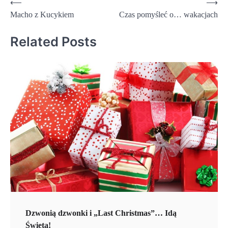
Nawigacja
⟵
⟶
Macho z Kucykiem
Czas pomyśleć o… wakacjach
wpisu
Related Posts
Dzwonią dzwonki i „Last Christmas”… Idą
Święta!