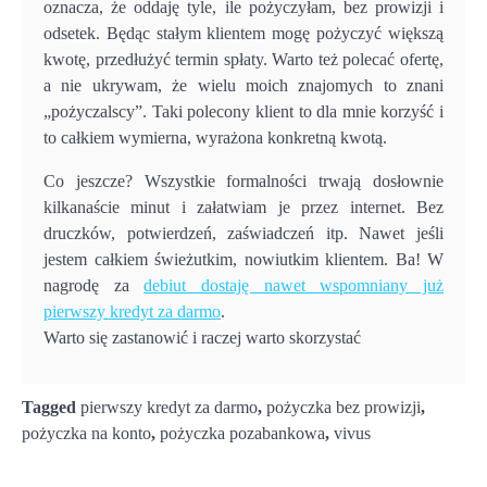
oznacza, że oddaję tyle, ile pożyczyłam, bez prowizji i
odsetek. Będąc stałym klientem mogę pożyczyć większą
kwotę, przedłużyć termin spłaty. Warto też polecać ofertę,
a nie ukrywam, że wielu moich znajomych to znani
„pożyczalscy”. Taki polecony klient to dla mnie korzyść i
to całkiem wymierna, wyrażona konkretną kwotą.
Co jeszcze? Wszystkie formalności trwają dosłownie
kilkanaście minut i załatwiam je przez internet. Bez
druczków, potwierdzeń, zaświadczeń itp. Nawet jeśli
jestem całkiem świeżutkim, nowiutkim klientem. Ba! W
nagrodę za
debiut dostaję nawet wspomniany już
pierwszy kredyt za darmo
.
Warto się zastanowić i raczej warto skorzystać
Tagged
pierwszy kredyt za darmo
,
pożyczka bez prowizji
,
pożyczka na konto
,
pożyczka pozabankowa
,
vivus