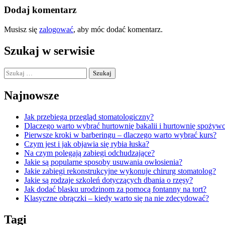
Dodaj komentarz
Musisz się
zalogować
, aby móc dodać komentarz.
Szukaj w serwisie
Szukaj:
Najnowsze
Jak przebiega przegląd stomatologiczny?
Dlaczego warto wybrać hurtownię bakalii i hurtownię spożywc
Pierwsze kroki w barberingu – dlaczego warto wybrać kurs?
Czym jest i jak objawia się rybia łuska?
Na czym polegają zabiegi odchudzające?
Jakie są popularne sposoby usuwania owłosienia?
Jakie zabiegi rekonstrukcyjne wykonuje chirurg stomatolog?
Jakie są rodzaje szkoleń dotyczących dbania o rzęsy?
Jak dodać blasku urodzinom za pomocą fontanny na tort?
Klasyczne obrączki – kiedy warto się na nie zdecydować?
Tagi