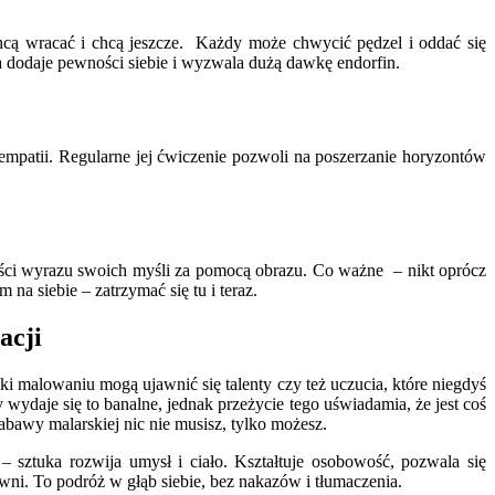
hcą wracać i chcą jeszcze. Każdy może chwycić pędzel i oddać się
a dodaje pewności siebie i wyzwala dużą dawkę endorfin.
 empatii. Regularne jej ćwiczenie pozwoli na poszerzanie horyzontów
ości wyrazu swoich myśli za pomocą obrazu. Co ważne – nikt oprócz
a siebie – zatrzymać się tu i teraz.
acji
 malowaniu mogą ujawnić się talenty czy też uczucia, które niegdyś
 wydaje się to banalne, jednak przeżycie tego uświadamia, że jest coś
bawy malarskiej nic nie musisz, tylko możesz.
 sztuka rozwija umysł i ciało. Kształtuje osobowość, pozwala się
ni. To podróż w głąb siebie, bez nakazów i tłumaczenia.