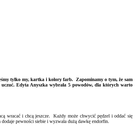
teśmy tylko my, kartka i kolory farb. Zapominamy o tym, że sam
u uczuć. Edyta Anyszka wybrała 5 powodów, dla których warto
hcą wracać i chcą jeszcze. Każdy może chwycić pędzel i oddać się
a dodaje pewności siebie i wyzwala dużą dawkę endorfin.