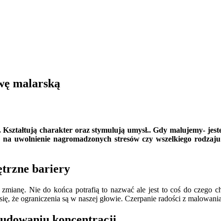
wę malarską
 Kształtują charakter oraz stymulują umysł.. Gdy malujemy- jes
a na uwolnienie nagromadzonych stresów czy wszelkiego rodzaj
trzne bariery
zmianę. Nie do końca potrafią to nazwać ale jest to coś do czego c
ę, że ograniczenia są w naszej głowie. Czerpanie radości z malowani
budowaniu koncentracji