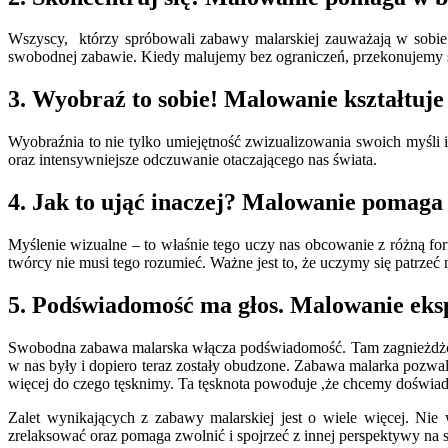
Wszyscy, którzy spróbowali zabawy malarskiej zauważają w sobie 
swobodnej zabawie. Kiedy malujemy bez ograniczeń, przekonujemy si
3. Wyobraź to sobie! Malowanie kształtuj
Wyobraźnia to nie tylko umiejętność zwizualizowania swoich myśli i
oraz intensywniejsze odczuwanie otaczającego nas świata.
4. Jak to ująć inaczej? Malowanie pomaga
Myślenie wizualne – to właśnie tego uczy nas obcowanie z różną f
twórcy nie musi tego rozumieć. Ważne jest to, że uczymy się patrzeć
5. Podświadomość ma głos. Malowanie eksp
Swobodna zabawa malarska włącza podświadomość. Tam zagnieżdżone j
w nas były i dopiero teraz zostały obudzone. Zabawa malarka pozwala 
więcej do czego tęsknimy. Ta tęsknota powoduje ,że chcemy doświadc
Zalet wynikających z zabawy malarskiej jest o wiele więcej. Nie
zrelaksować oraz pomaga zwolnić i spojrzeć z innej perspektywy na