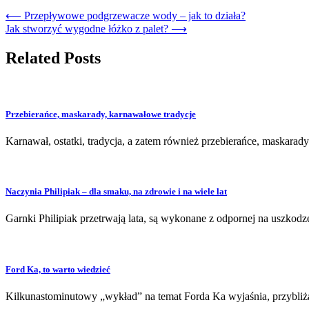
Nawigacja
⟵
Przepływowe podgrzewacze wody – jak to działa?
Jak stworzyć wygodne łóżko z palet?
⟶
wpisu
Related Posts
Przebierańce, maskarady, karnawałowe tradycje
Karnawał, ostatki, tradycja, a zatem również przebierańce, maskara
Naczynia Philipiak – dla smaku, na zdrowie i na wiele lat
Garnki Philipiak przetrwają lata, są wykonane z odpornej na uszkodzen
Ford Ka, to warto wiedzieć
Kilkunastominutowy „wykład” na temat Forda Ka wyjaśnia, przybliż