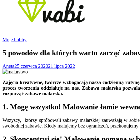
Moje hobby
5 powodów dla których warto zacząć zaba
Aneta
25 czerwca 2020
21 lipca 2022
Zajęcia kreatywne, twórcze wzbogacają naszą codzienną rutynę.
proces tworzenia oddziałuje na nas. Zabawa malarska pozwal
rozpocząć zabawę malarską.
1. Mogę wszystko! Malowanie łamie wewnę
Wszyscy, którzy spróbowali zabawy malarskiej zauważają w sobie 
swobodnej zabawie. Kiedy malujemy bez ograniczeń, przekonujemy si
2. Skoncentruj się! Malowanie pomaga w 