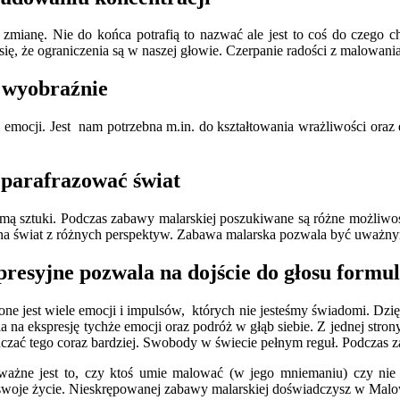
zmianę. Nie do końca potrafią to nazwać ale jest to coś do czego c
ę, że ograniczenia są w naszej głowie. Czerpanie radości z malowani
e wyobraźnie
 emocji. Jest nam potrzebna m.in. do kształtowania wrażliwości oraz
 parafrazować świat
ormą sztuki. Podczas zabawy malarskiej poszukiwane są różne możliw
 na świat z różnych perspektyw. Zabawa malarska pozwala być uważnym n
resyjne pozwala na dojście do głosu formul
est wiele emocji i impulsów, których nie jesteśmy świadomi. Dzięki
na ekspresję tychże emocji oraz podróż w głąb siebie. Z jednej strony
zać tego coraz bardziej. Swobody w świecie pełnym reguł. Podczas za
 ważne jest to, czy ktoś umie malować (w jego mniemaniu) czy nie –
 swoje życie. Nieskrępowanej zabawy malarskiej doświadczysz w Malow