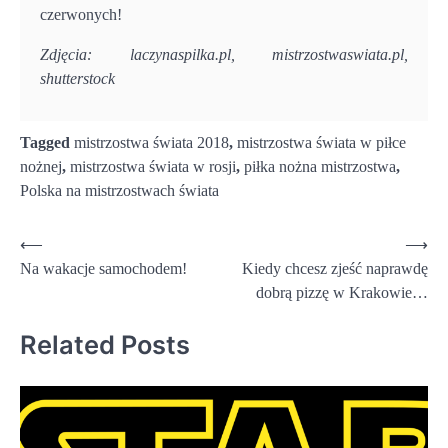
czerwonych!
Zdjęcia: laczynaspilka.pl,
mistrzostwaswiata.pl,
shutterstock
Tagged
mistrzostwa świata 2018
,
mistrzostwa świata w piłce
nożnej
,
mistrzostwa świata w rosji
,
piłka nożna mistrzostwa
,
Polska na mistrzostwach świata
Nawigacja
⟵
⟶
Na wakacje samochodem!
Kiedy chcesz zjeść naprawdę
wpisu
dobrą pizzę w Krakowie…
Related Posts