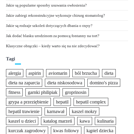
Jakie są popularne sposoby usuwania owłosienia?
Jakie zabiegi rekonstrukcyjne wykonuje chirurg stomatolog?
Jakie są rodzaje szkoleń dotyczących dbania o rzęsy?
Jak dodać blasku urodzinom za pomocą fontanny na tort?
Klasyczne obrączki – kiedy warto się na nie zdecydować?
Tagi
alergia
aspirin
aviomarin
ból brzucha
dieta
dieta na zaparcia
dieta niskosodowa
domino's pizza
fitness
garnki philipiak
groprinosin
grypa a przeziębienie
hepatil
hepatil complex
hepatil trawienie
karnawał
kaszel mokry
kaszel u dzieci
katalog marzeń
kawa
kulinaria
kurczak zagrodowy
kwas foliowy
kąpiel dziecka