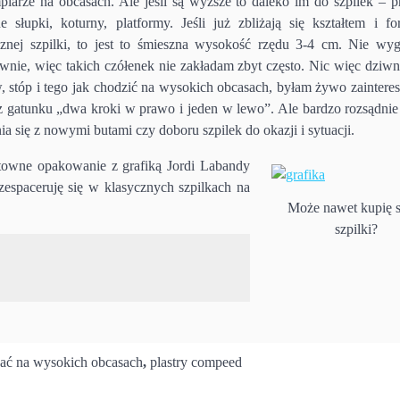
plarze na obcasach. Ale jeśli są wyższe to daleko im do szpilek – pr
lne słupki, koturny, platformy. Jeśli już zbliżają się kształtem i f
cznej szpilki, to jest to śmieszna wysokość rzędu 3-4 cm. Nie wyg
ownie, więc takich czółenek nie zakładam zbyt często. Nic więc dziwn
, stóp i tego jak chodzić na wysokich obcasach, byłam żywo zaintere
i z gatunku „dwa kroki w prawo i jeden w lewo”. Ale bardzo rozsądnie
a się z nowymi butami czy doboru szpilek do okazji i sytuacji.
ktowne opakowanie z grafiką Jordi Labandy
espaceruję się w klasycznych szpilkach na
Może nawet kupię s
szpilki?
wać na wysokich obcasach
,
plastry compeed