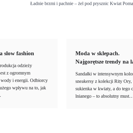
Ładnie brzmi i pachnie – żel pod prysznic Kwiat Pom
 slow fashion
Moda w sklepach.
Najgorętsze trendy na l
odukcja odzieży
jest z ogromnym
Sandałki w intensywnym kolo
wody i energii. Odbiorcy
sneakersy z kolekcji Rity Ory,
dużego wpływu na to, jak
sukienka w kwiaty, a do tego 
…
lnianego – to absolutny must