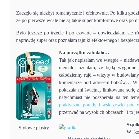
Zaczęło się niezbyt romantycznie i efektownie. Po kilku go
że po pierwsze wcale nie są takie super komfortowe oraz po d
Było jeszcze po trzecie i po czwarte – dowiedziałam się ró
naprawdę super oraz poznałam tajniki efektownego i bezpiecz
Na początku zabolało…
Tak jak napisałam we wstępie – niedawn
niemało, uznałam, że będą wygodne 
całodzienny rajd – wizyty w budowlany
komentarze pod adresem botków… W k
pokazała mi świetną, limitowaną serię
natychmiast nie poszperała na ten tem
praktyczne porady i wskazówki pod w
przetrwać na wysokich obcasach” i to je
Szpil
Stylowe plastry
W kol