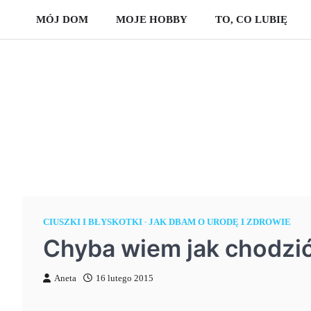
Skip
MÓJ DOM
MOJE HOBBY
TO, CO LUBIĘ
to
content
CIUSZKI I BŁYSKOTKI
JAK DBAM O URODĘ I ZDROWIE
Chyba wiem jak chodzi
Aneta
16 lutego 2015