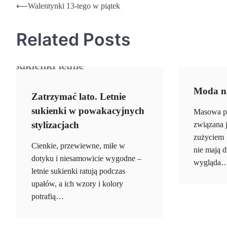
Nawigacja
⟵
Walentynki 13-tego w piątek
wpisu
Related Posts
Moda na
Zatrzymać lato. Letnie
sukienki w powakacyjnych
Masowa pr
stylizacjach
związana 
zużyciem 
Cienkie, przewiewne, miłe w
nie mają 
dotyku i niesamowicie wygodne –
wygląda
letnie sukienki ratują podczas
upałów, a ich wzory i kolory
potrafią…