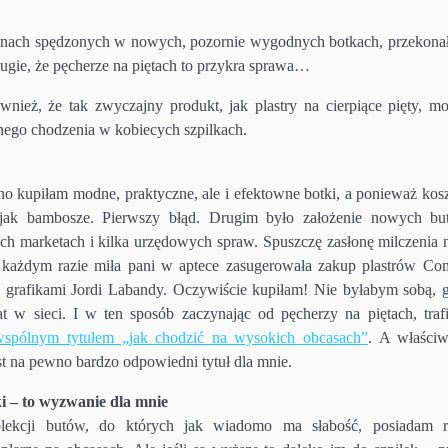
dzinach spędzonych w nowych, pozornie wygodnych botkach, przekonał
rugie, że pęcherze na piętach to przykra sprawa…
wnież, że tak zwyczajny produkt, jak plastry na cierpiące pięty, m
nego chodzenia w kobiecych szpilkach.
o kupiłam modne, praktyczne, ale i efektowne botki, a ponieważ kos
jak bambosze. Pierwszy błąd. Drugim było założenie nowych b
ch marketach i kilka urzędowych spraw. Spuszczę zasłonę milczenia 
ażdym razie miła pani w aptece zasugerowała zakup plastrów Co
 z grafikami Jordi Labandy. Oczywiście kupiłam! Nie byłabym sobą,
at w sieci. I w ten sposób zaczynając od pęcherzy na piętach, traf
spólnym tytułem „jak chodzić na wysokich obcasach”
. A właściw
st na pewno bardzo odpowiedni tytuł dla mnie.
ki – to wyzwanie dla mnie
ekcji butów, do których jak wiadomo ma słabość, posiadam r