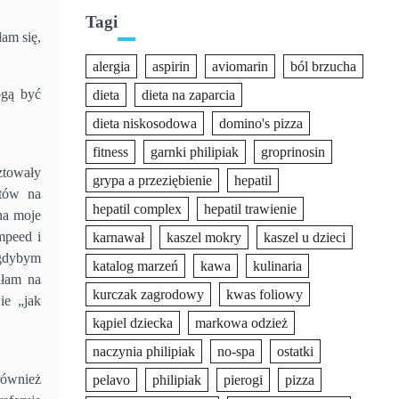
Tagi
am się,
alergia
aspirin
aviomarin
ból brzucha
ogą być
dieta
dieta na zaparcia
dieta niskosodowa
domino's pizza
fitness
garnki philipiak
groprinosin
ztowały
grypa a przeziębienie
hepatil
utów na
hepatil complex
hepatil trawienie
na moje
mpeed i
karnawał
kaszel mokry
kaszel u dzieci
 gdybym
katalog marzeń
kawa
kulinaria
iłam na
kurczak zagrodowy
kwas foliowy
ie „jak
kąpiel dziecka
markowa odzież
naczynia philipiak
no-spa
ostatki
ównież
pelavo
philipiak
pierogi
pizza