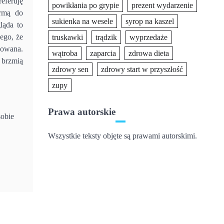
eferuję
powikłania po grypie
prezent wydarzenie
ormą do
sukienka na wesele
syrop na kaszel
ląda to
ego, że
truskawki
trądzik
wyprzedaże
sowana.
wątroba
zaparcia
zdrowa dieta
 brzmią
zdrowy sen
zdrowy start w przyszłość
zupy
Prawa autorskie
obie
Wszystkie teksty objęte są prawami autorskimi.