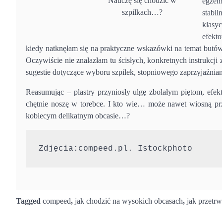
Nauczę się chodzić w
egzem
szpilkach…?
stabi
klasy
efekt
kiedy natknęłam się na praktyczne wskazówki na temat butów
Oczywiście nie znalazłam tu ścisłych, konkretnych instrukcj
sugestie dotyczące wyboru szpilek, stopniowego zaprzyjaźniani
Reasumując – plastry przyniosły ulgę zbolałym piętom, efe
chętnie noszę w torebce. I kto wie… może nawet wiosną prz
kobiecym delikatnym obcasie…?
Zdjęcia:compeed.pl. Istockphoto
Tagged
compeed
,
jak chodzić na wysokich obcasach
,
jak przetr