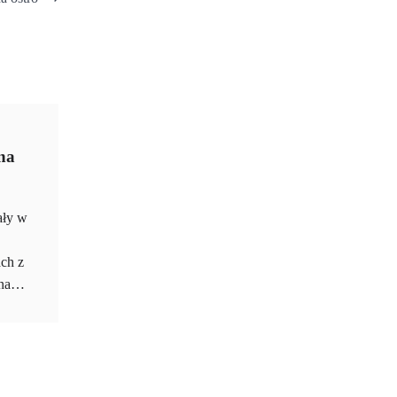
na
ały w
ach z
i na…