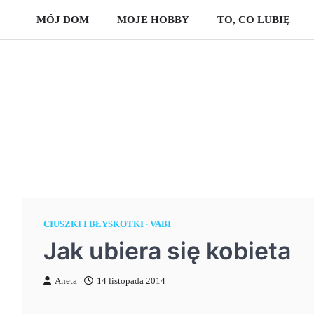
Skip
MÓJ DOM
MOJE HOBBY
TO, CO LUBIĘ
to
content
CIUSZKI I BŁYSKOTKI
VABI
Jak ubiera się kobieta
Aneta
14 listopada 2014