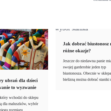
Jak dobrać biustonosz 
różne okazje?
Jeszcze do niedawna panie mi
swojej garderobie jeden typ
biustonosza. Obecnie w sklep
bielizną można dobrać stanik
y ubrań dla dzieci
anie to wyzwanie
 który wchodzi do sklepu
ją dla maluszków, wybór
iego rozmiaru