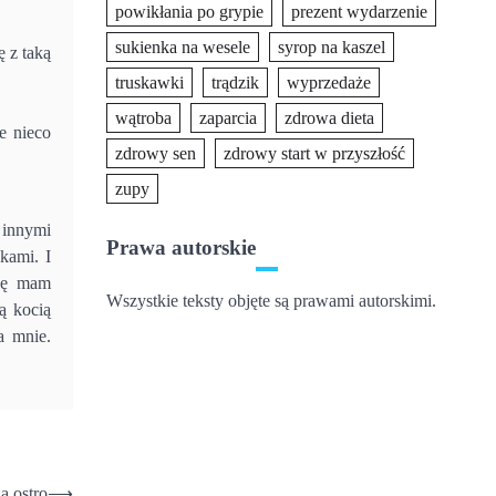
powikłania po grypie
prezent wydarzenie
sukienka na wesele
syrop na kaszel
 z taką
truskawki
trądzik
wyprzedaże
wątroba
zaparcia
zdrowa dieta
e nieco
zdrowy sen
zdrowy start w przyszłość
zupy
 innymi
Prawa autorskie
kami. I
wdę mam
Wszystkie teksty objęte są prawami autorskimi.
ą kocią
a mnie.
a ostro
⟶