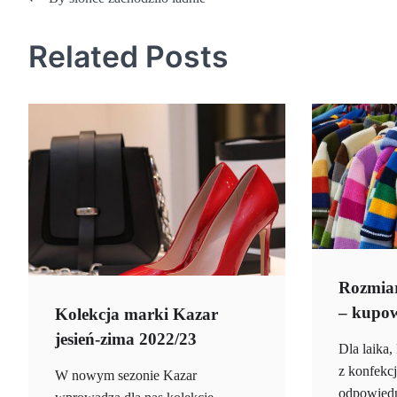
Nawigacja
wpisu
Related Posts
Rozmiar
– kupow
Kolekcja marki Kazar
jesień-zima 2022/23
Dla laika,
z konfekc
W nowym sezonie Kazar
odpowiedn