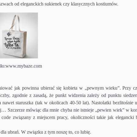
 szwach od eleganckich sukienek czy klasycznych kostiumów.
dło:www.mybaze.com
finiować jak powinna ubierać się kobieta w „pewnym wieku”. Przy c
zby, zgodnie z zasadą, że punkt widzenia zależy od punktu siedzen
, a nawet staruszka (tak w okolicach 40-50 lat). Nastolatki bezlitośnie
dalej… Szczerze mówiąc dla mnie chyba nie istnieje „pewien wiek” w ko
code związany z miejscem pracy, okoliczności takie jak elegancki b
 dla ubrań. W związku z tym noszę to, co lubię.