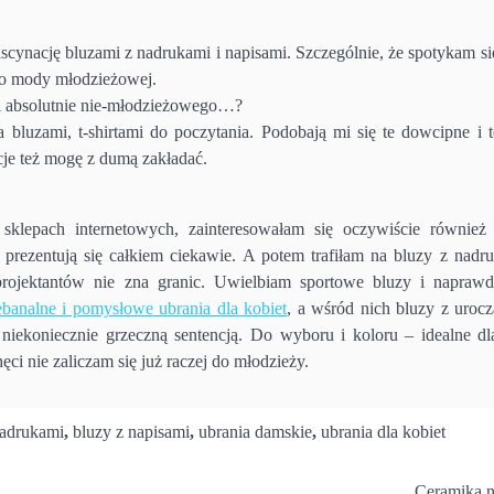
cynację bluzami z nadrukami i napisami. Szczególnie, że spotykam się
 do mody młodzieżowej.
i absolutnie nie-młodzieżowego…?
bluzami, t-shirtami do poczytania. Podobają mi się te dowcipne i t
ncje też mogę z dumą zakładać.
sklepach internetowych, zainteresowałam się oczywiście również
 prezentują się całkiem ciekawie. A potem trafiłam na bluzy z nadru
projektantów nie zna granic. Uwielbiam sportowe bluzy i napra
ebanalne i pomysłowe ubrania dla kobiet
, a wśród nich bluzy z urocz
niekoniecznie grzeczną sentencją. Do wyboru i koloru – idealne dl
i nie zaliczam się już raczej do młodzieży.
nadrukami
,
bluzy z napisami
,
ubrania damskie
,
ubrania dla kobiet
Ceramika n