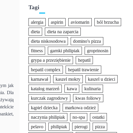
Tagi
alergia
aspirin
aviomarin
ból brzucha
dieta
dieta na zaparcia
dieta niskosodowa
domino's pizza
fitness
garnki philipiak
groprinosin
grypa a przeziębienie
hepatil
hepatil complex
hepatil trawienie
karnawał
kaszel mokry
kaszel u dzieci
zym jak
katalog marzeń
kawa
kulinaria
ia. Dla
kurczak zagrodowy
kwas foliowy
 używają
ntekście
kąpiel dziecka
markowa odzież
ankiet,
naczynia philipiak
no-spa
ostatki
pelavo
philipiak
pierogi
pizza