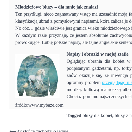
Młodzieżowe bluzy – dla mnie jak znalazł
Ten przydługi, nieco zagmatwany wstęp ma uzasadnić moją fas
klasyfikacją ubrań z pomysłowymi napisami, która zalicza je
No cóż… gdzie właściwie jest granica wieku młodzieżowego 
W każdym razie przyznaję, że jestem absolutnie zachwycona 
prowokujące. Lubię polskie napisy, ale fajne angielskie sente
Napisy i obrazki w mojej szafie
Oglądając ubrania dla kobiet w 
podpisanymi gadżetami, np. torby
znów okazuje się, że inwencja 
ogromny problem
przeglądając ni
mordką, kultową matrioszką albo 
Chociaż pomimo najszczerszych chęc
źródło:www.mybaze.com
Tagged
bluzy dla kobiet
,
bluzy z 
⟵
By słońce zachodziło ładnie