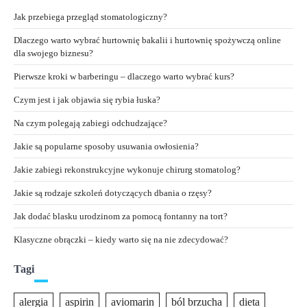
Jak przebiega przegląd stomatologiczny?
Dlaczego warto wybrać hurtownię bakalii i hurtownię spożywczą online
dla swojego biznesu?
Pierwsze kroki w barberingu – dlaczego warto wybrać kurs?
Czym jest i jak objawia się rybia łuska?
Na czym polegają zabiegi odchudzające?
Jakie są popularne sposoby usuwania owłosienia?
Jakie zabiegi rekonstrukcyjne wykonuje chirurg stomatolog?
Jakie są rodzaje szkoleń dotyczących dbania o rzęsy?
Jak dodać blasku urodzinom za pomocą fontanny na tort?
Klasyczne obrączki – kiedy warto się na nie zdecydować?
Tagi
alergia
aspirin
aviomarin
ból brzucha
dieta