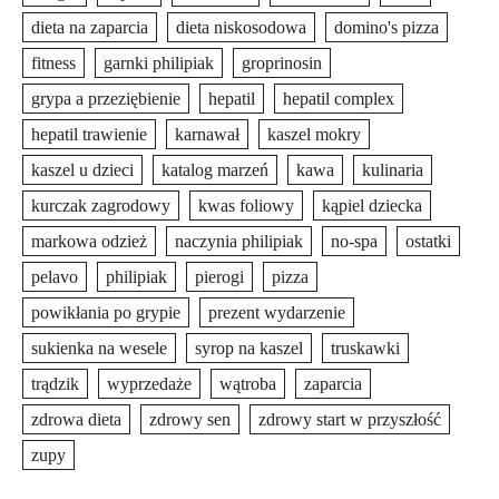
dieta na zaparcia
dieta niskosodowa
domino's pizza
fitness
garnki philipiak
groprinosin
grypa a przeziębienie
hepatil
hepatil complex
hepatil trawienie
karnawał
kaszel mokry
kaszel u dzieci
katalog marzeń
kawa
kulinaria
kurczak zagrodowy
kwas foliowy
kąpiel dziecka
markowa odzież
naczynia philipiak
no-spa
ostatki
pelavo
philipiak
pierogi
pizza
powikłania po grypie
prezent wydarzenie
sukienka na wesele
syrop na kaszel
truskawki
trądzik
wyprzedaże
wątroba
zaparcia
zdrowa dieta
zdrowy sen
zdrowy start w przyszłość
zupy