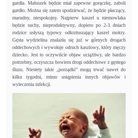
gardła. Maluszek będzie miał zapewne gorączkę, zaboli
gardło. Można się zatem spodziewać, że będzie płaczący,
marudny, niespokojny. Najpierw kaszel u niemowlaka
będzie suchy, nieproduktywny, dopiero po 2-3 dniach
rodzice usłyszą typowy odkrztuszający kaszel mokry.
Gęsta wydzielina znalazła się już w górnych drogach
oddechowych i wywołuje odruch kaszlowy, który męczy
dziecko. Jest to oczywiście objaw uciążliwy, ale bardzo
potrzebny, oczyszcza bowiem drogi oddechowe z gęstego
śluzu. Niestety takie „porządki” mogą trwać nawet do
kilku tygodni, mimo ustąpienia innych objawów i
wyleczenia infekcji.