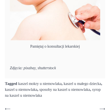
Pamiętaj o konsultacji lekarskiej
Zdjęcia: pixabay, shutterstock
Tagged
kaszel mokry u niemowlaka
,
kaszel u małego dziecka
,
kaszel u niemowlaka
,
sposoby na kaszel u niemowlaka
,
syrop
na kaszel u niemowlaka
Nawigacja
⟵
⟶