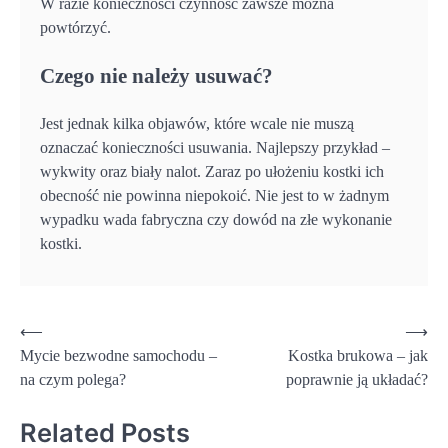
W razie konieczności czynność zawsze można
powtórzyć.
Czego nie należy usuwać?
Jest jednak kilka objawów, które wcale nie muszą
oznaczać konieczności usuwania. Najlepszy przykład –
wykwity oraz biały nalot. Zaraz po ułożeniu kostki ich
obecność nie powinna niepokoić. Nie jest to w żadnym
wypadku wada fabryczna czy dowód na złe wykonanie
kostki.
Nawigacja
⟵
⟶
Mycie bezwodne samochodu –
Kostka brukowa – jak
wpisu
na czym polega?
poprawnie ją układać?
Related Posts