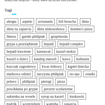
Klasyczne obrączki – kiedy warto się na nie zdecydować?
Tagi
alergia
aspirin
aviomarin
ból brzucha
dieta
dieta na zaparcia
dieta niskosodowa
domino's pizza
fitness
garnki philipiak
groprinosin
grypa a przeziębienie
hepatil
hepatil complex
hepatil trawienie
karnawał
kaszel mokry
kaszel u dzieci
katalog marzeń
kawa
kulinaria
kurczak zagrodowy
kwas foliowy
kąpiel dziecka
markowa odzież
naczynia philipiak
no-spa
ostatki
pelavo
philipiak
pierogi
pizza
powikłania po grypie
prezent wydarzenie
sukienka na wesele
syrop na kaszel
truskawki
trądzik
wyprzedaże
wątroba
zaparcia