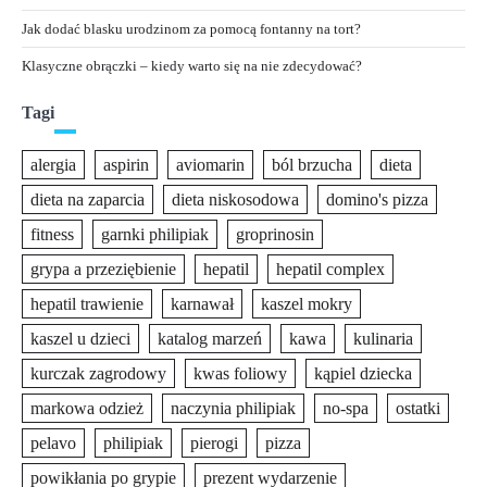
Jak dodać blasku urodzinom za pomocą fontanny na tort?
Klasyczne obrączki – kiedy warto się na nie zdecydować?
Tagi
alergia
aspirin
aviomarin
ból brzucha
dieta
dieta na zaparcia
dieta niskosodowa
domino's pizza
fitness
garnki philipiak
groprinosin
grypa a przeziębienie
hepatil
hepatil complex
hepatil trawienie
karnawał
kaszel mokry
kaszel u dzieci
katalog marzeń
kawa
kulinaria
kurczak zagrodowy
kwas foliowy
kąpiel dziecka
markowa odzież
naczynia philipiak
no-spa
ostatki
pelavo
philipiak
pierogi
pizza
powikłania po grypie
prezent wydarzenie