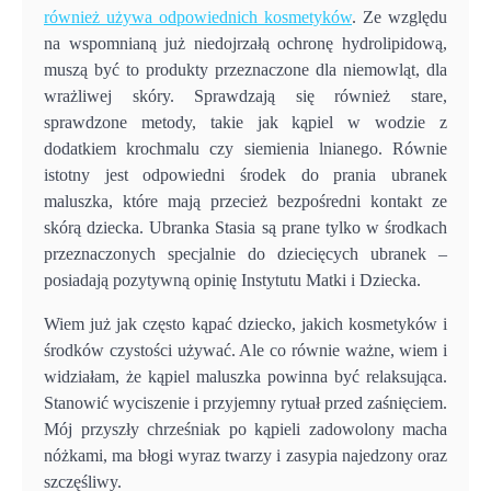
również używa odpowiednich kosmetyków
. Ze względu
na wspomnianą już niedojrzałą ochronę hydrolipidową,
muszą być to produkty przeznaczone dla niemowląt, dla
wrażliwej skóry. Sprawdzają się również stare,
sprawdzone metody, takie jak kąpiel w wodzie z
dodatkiem krochmalu czy siemienia lnianego. Równie
istotny jest odpowiedni środek do prania ubranek
maluszka, które mają przecież bezpośredni kontakt ze
skórą dziecka. Ubranka Stasia są prane tylko w środkach
przeznaczonych specjalnie do dziecięcych ubranek –
posiadają pozytywną opinię Instytutu Matki i Dziecka.
Wiem już jak często kąpać dziecko, jakich kosmetyków i
środków czystości używać. Ale co równie ważne, wiem i
widziałam, że kąpiel maluszka powinna być relaksująca.
Stanowić wyciszenie i przyjemny rytuał przed zaśnięciem.
Mój przyszły chrześniak po kąpieli zadowolony macha
nóżkami, ma błogi wyraz twarzy i zasypia najedzony oraz
szczęśliwy.