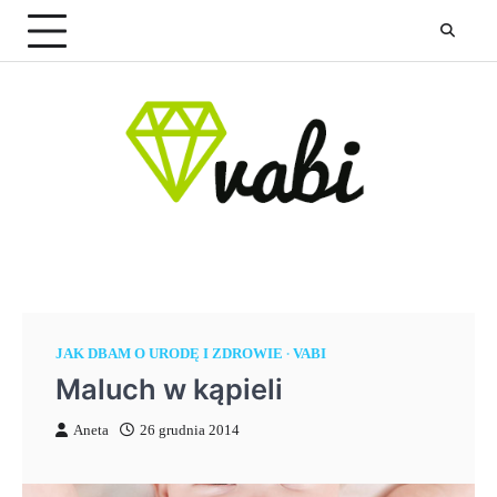
Skip
to
content
JAK DBAM O URODĘ I ZDROWIE
VABI
Maluch w kąpieli
Aneta
26 grudnia 2014