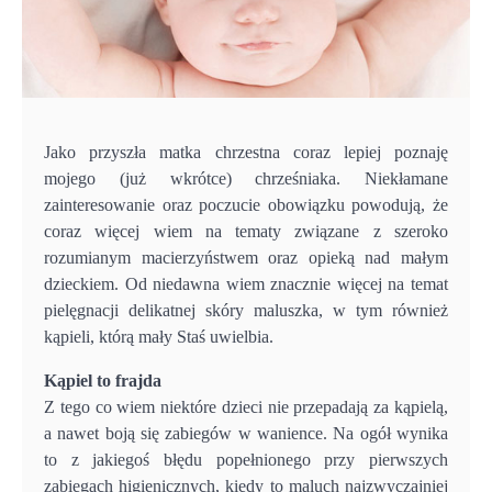
Jako przyszła matka chrzestna coraz lepiej poznaję
mojego (już wkrótce) chrześniaka. Niekłamane
zainteresowanie oraz poczucie obowiązku powodują, że
coraz więcej wiem na tematy związane z szeroko
rozumianym macierzyństwem oraz opieką nad małym
dzieckiem. Od niedawna wiem znacznie więcej na temat
pielęgnacji delikatnej skóry maluszka, w tym również
kąpieli, którą mały Staś uwielbia.
Kąpiel to frajda
Z tego co wiem niektóre dzieci nie przepadają za kąpielą,
a nawet boją się zabiegów w wanience. Na ogół wynika
to z jakiegoś błędu popełnionego przy pierwszych
zabiegach higienicznych, kiedy to maluch najzwyczajniej