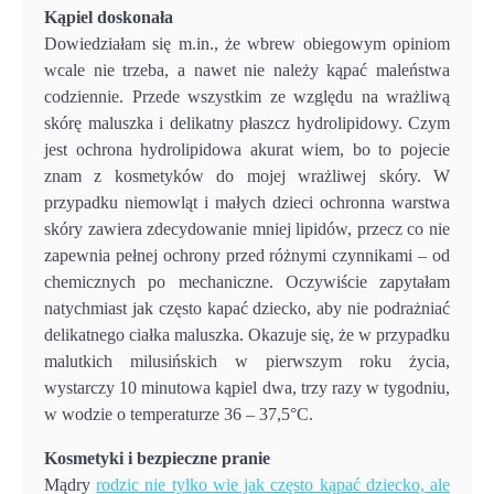
Kąpiel doskonała
Dowiedziałam się m.in., że wbrew obiegowym opiniom
wcale nie trzeba, a nawet nie należy kąpać maleństwa
codziennie. Przede wszystkim ze względu na wrażliwą
skórę maluszka i delikatny płaszcz hydrolipidowy. Czym
jest ochrona hydrolipidowa akurat wiem, bo to pojecie
znam z kosmetyków do mojej wrażliwej skóry. W
przypadku niemowląt i małych dzieci ochronna warstwa
skóry zawiera zdecydowanie mniej lipidów, przecz co nie
zapewnia pełnej ochrony przed różnymi czynnikami – od
chemicznych po mechaniczne. Oczywiście zapytałam
natychmiast jak często kapać dziecko, aby nie podrażniać
delikatnego ciałka maluszka. Okazuje się, że w przypadku
malutkich milusińskich w pierwszym roku życia,
wystarczy 10 minutowa kąpiel dwa, trzy razy w tygodniu,
w wodzie o temperaturze 36 – 37,5°C.
Kosmetyki i bezpieczne pranie
Mądry
rodzic nie tylko wie jak często kąpać dziecko, ale