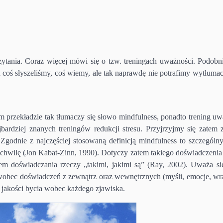
czytania. Coraz więcej mówi się o tzw. treningach uważności. Podobni
coś słyszeliśmy, coś wiemy, ale tak naprawdę nie potrafimy wytłumac
 przekładzie tak tłumaczy się słowo mindfulness, ponadto trening uw
ardziej znanych treningów redukcji stresu. Przyjrzyjmy się zatem 
Zgodnie z najczęściej stosowaną definicją mindfulness to szczególny
 chwilę (Jon Kabat-Zinn, 1990). Dotyczy zatem takiego doświadczenia 
jem doświadczania rzeczy „takimi, jakimi są” (Ray, 2002). Uważa si
 wobec doświadczeń z zewnątrz oraz wewnętrznych (myśli, emocje, wra
do jakości bycia wobec każdego zjawiska.