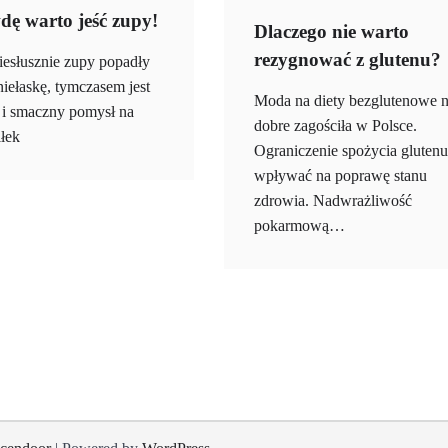
ę warto jeść zupy!
Dlaczego nie warto
rezygnować z glutenu?
iesłusznie zupy popadły
iełaskę, tymczasem jest
Moda na diety bezglutenowe 
 i smaczny pomysł na
dobre zagościła w Polsce.
iłek
Ograniczenie spożycia gluten
wpływać na poprawę stanu
zdrowia. Nadwrażliwość
pokarmową…