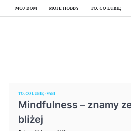
Skip
MÓJ DOM
MOJE HOBBY
TO, CO LUBIĘ
to
content
TO, CO LUBIĘ
VABI
Mindfulness – znamy ze
bliżej