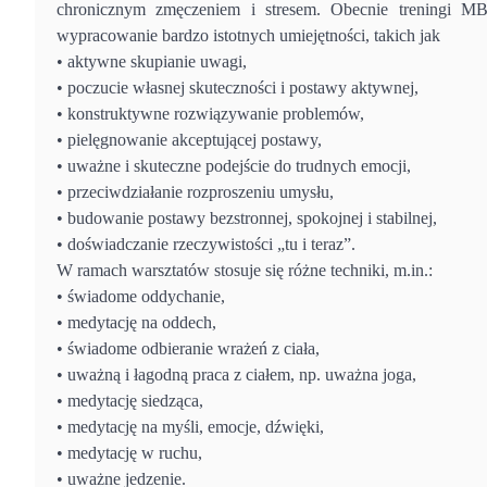
chronicznym zmęczeniem i stresem. Obecnie treningi M
wypracowanie bardzo istotnych umiejętności, takich jak
• aktywne skupianie uwagi,
• poczucie własnej skuteczności i postawy aktywnej,
• konstruktywne rozwiązywanie problemów,
• pielęgnowanie akceptującej postawy,
• uważne i skuteczne podejście do trudnych emocji,
• przeciwdziałanie rozproszeniu umysłu,
• budowanie postawy bezstronnej, spokojnej i stabilnej,
• doświadczanie rzeczywistości „tu i teraz”.
W ramach warsztatów stosuje się różne techniki, m.in.:
• świadome oddychanie,
• medytację na oddech,
• świadome odbieranie wrażeń z ciała,
• uważną i łagodną praca z ciałem, np. uważna joga,
• medytację siedząca,
• medytację na myśli, emocje, dźwięki,
• medytację w ruchu,
• uważne jedzenie.