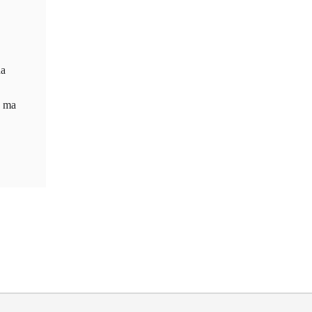
na
u ma