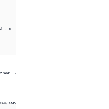
ki temu
rowania
⟶