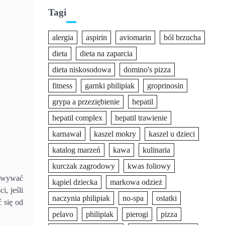
Tagi
alergia
aspirin
aviomarin
ból brzucha
dieta
dieta na zaparcia
dieta niskosodowa
domino's pizza
fitness
garnki philipiak
groprinosin
grypa a przeziębienie
hepatil
hepatil complex
hepatil trawienie
karnawał
kaszel mokry
kaszel u dzieci
katalog marzeń
kawa
kulinaria
kurczak zagrodowy
kwas foliowy
howywać
kąpiel dziecka
markowa odzież
i, jeśli
naczynia philipiak
no-spa
ostatki
 się od
pelavo
philipiak
pierogi
pizza