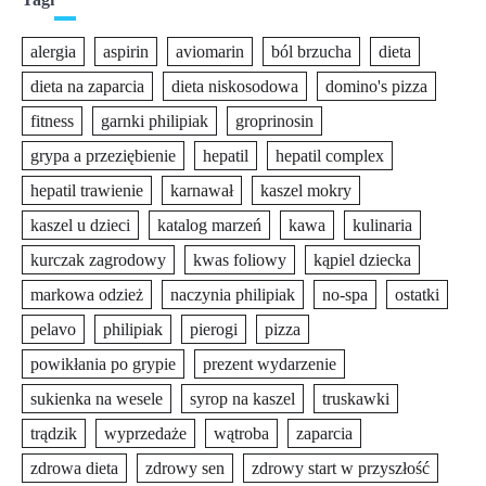
alergia
aspirin
aviomarin
ból brzucha
dieta
dieta na zaparcia
dieta niskosodowa
domino's pizza
fitness
garnki philipiak
groprinosin
grypa a przeziębienie
hepatil
hepatil complex
hepatil trawienie
karnawał
kaszel mokry
kaszel u dzieci
katalog marzeń
kawa
kulinaria
kurczak zagrodowy
kwas foliowy
kąpiel dziecka
markowa odzież
naczynia philipiak
no-spa
ostatki
pelavo
philipiak
pierogi
pizza
powikłania po grypie
prezent wydarzenie
sukienka na wesele
syrop na kaszel
truskawki
trądzik
wyprzedaże
wątroba
zaparcia
zdrowa dieta
zdrowy sen
zdrowy start w przyszłość