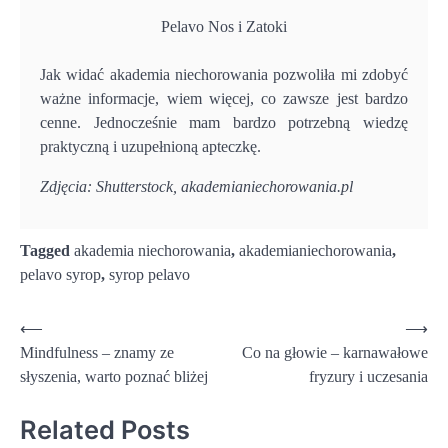
Pelavo Nos i Zatoki
Jak widać akademia niechorowania pozwoliła mi zdobyć
ważne informacje, wiem więcej, co zawsze jest bardzo
cenne. Jednocześnie mam bardzo potrzebną wiedzę
praktyczną i uzupełnioną apteczkę.
Zdjęcia: Shutterstock, akademianiechorowania.pl
Tagged
akademia niechorowania
,
akademianiechorowania
,
pelavo syrop
,
syrop pelavo
Nawigacja
⟵
⟶
Mindfulness – znamy ze
Co na głowie – karnawałowe
wpisu
słyszenia, warto poznać bliżej
fryzury i uczesania
Related Posts