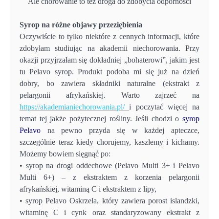
Ale chorowanie to też droga do zdobycia odporności
Syrop na różne objawy przeziębienia
Oczywiście to tylko niektóre z cennych informacji, które
zdobyłam studiując na akademii niechorowania. Przy
okazji przyjrzałam się dokładniej „bohaterowi”, jakim jest
tu Pelavo syrop. Produkt podoba mi się już na dzień
dobry, bo zawiera składniki naturalne (ekstrakt z
pelargonii afrykańskiej. Warto zajrzeć na
https://akademianiechorowania.pl/
i poczytać więcej na
temat tej jakże pożytecznej rośliny. Jeśli chodzi o
syrop
Pelavo
na pewno przyda się w każdej apteczce,
szczególnie teraz kiedy chorujemy, kaszlemy i kichamy.
Możemy bowiem sięgnąć po:
• syrop na drogi oddechowe (Pelavo Multi 3+ i Pelavo
Multi 6+) – z ekstraktem z korzenia pelargonii
afrykańskiej, witaminą C i ekstraktem z lipy,
• syrop Pelavo Oskrzela, który zawiera porost islandzki,
witaminę C i cynk oraz standaryzowany ekstrakt z