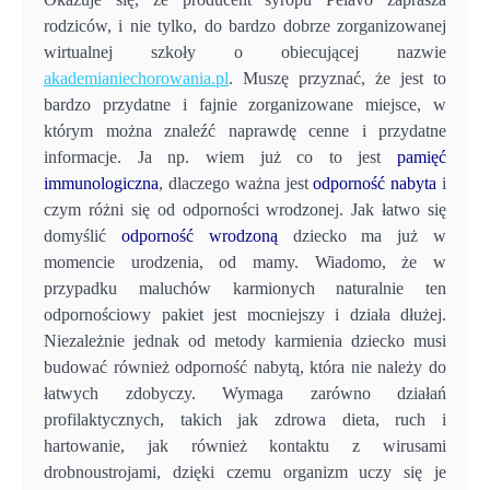
rodziców, i nie tylko, do bardzo dobrze zorganizowanej
wirtualnej szkoły o obiecującej nazwie
akademianiechorowania.pl
. Muszę przyznać, że jest to
bardzo przydatne i fajnie zorganizowane miejsce, w
którym można znaleźć naprawdę cenne i przydatne
informacje. Ja np. wiem już co to jest
pamięć
immunologiczna
, dlaczego ważna jest
odporność nabyta
i
czym różni się od odporności wrodzonej. Jak łatwo się
domyślić
odporność wrodzoną
dziecko ma już w
momencie urodzenia, od mamy. Wiadomo, że w
przypadku maluchów karmionych naturalnie ten
odpornościowy pakiet jest mocniejszy i działa dłużej.
Niezależnie jednak od metody karmienia dziecko musi
budować również odporność nabytą, która nie należy do
łatwych zdobyczy. Wymaga zarówno działań
profilaktycznych, takich jak zdrowa dieta, ruch i
hartowanie, jak również kontaktu z wirusami
drobnoustrojami, dzięki czemu organizm uczy się je