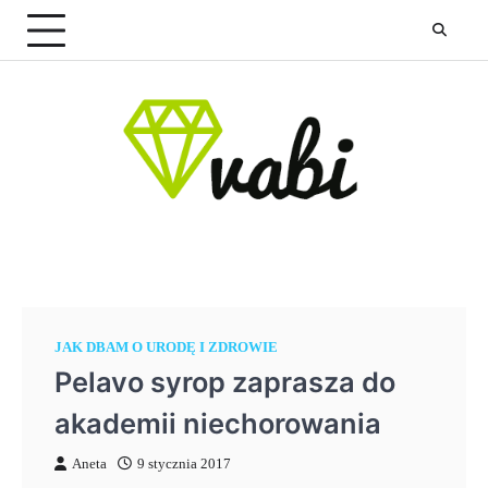
Skip
to
content
JAK DBAM O URODĘ I ZDROWIE
Pelavo syrop zaprasza do
akademii niechorowania
Aneta
9 stycznia 2017