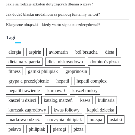
Jakie są rodzaje szkoleń dotyczących dbania o rzęsy?
Jak dodać blasku urodzinom za pomocą fontanny na tort?
Klasyczne obrączki – kiedy warto się na nie zdecydować?
Tagi
alergia
aspirin
aviomarin
ból brzucha
dieta
dieta na zaparcia
dieta niskosodowa
domino's pizza
fitness
garnki philipiak
groprinosin
grypa a przeziębienie
hepatil
hepatil complex
hepatil trawienie
karnawał
kaszel mokry
kaszel u dzieci
katalog marzeń
kawa
kulinaria
kurczak zagrodowy
kwas foliowy
kąpiel dziecka
markowa odzież
naczynia philipiak
no-spa
ostatki
pelavo
philipiak
pierogi
pizza