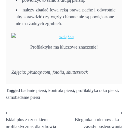
powtórzyć to samo z drugą piersią,
należy zbadać lewą ręką prawą pachę i odwrotnie,
aby sprawdzić czy węzły chłonne nie są powiększone i
nie ma żadnych zgrubień.
Profilaktyka ma kluczowe znaczenie!
Zdjęcia: pixabay.com, fotolia, shutterstock
Tagged
badanie piersi
,
kontrola piersi
,
profilaktyka raka piersi
,
samobadanie piersi
Nawigacja
⟵
⟶
Iskial plus z czosnkiem –
Biegunka u niemowlaka –
wpisu
profilaktycznie, dla zdrowia
zasady postępowania