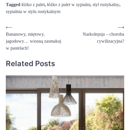
Tagged
łóżko z palet
,
łóżko z palet w sypialni
,
styl rustykalny
,
sypialnia w stylu rustykalnym
Nawigacja
⟵
⟶
Bananowy, miętowy,
Narkolepsja – choroba
wpisu
jagodowy… wiosną zasmakuj
cywilizacyjna?
w pastelach!
Related Posts