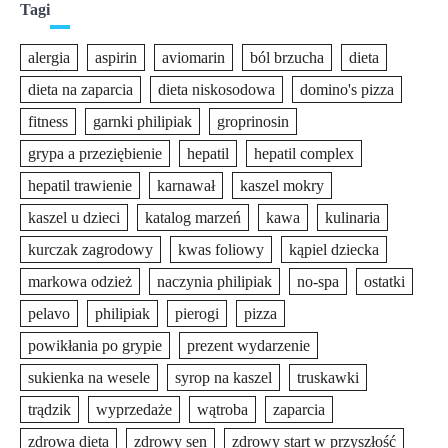
Tagi
alergia
aspirin
aviomarin
ból brzucha
dieta
dieta na zaparcia
dieta niskosodowa
domino's pizza
fitness
garnki philipiak
groprinosin
grypa a przeziębienie
hepatil
hepatil complex
hepatil trawienie
karnawał
kaszel mokry
kaszel u dzieci
katalog marzeń
kawa
kulinaria
kurczak zagrodowy
kwas foliowy
kąpiel dziecka
markowa odzież
naczynia philipiak
no-spa
ostatki
pelavo
philipiak
pierogi
pizza
powikłania po grypie
prezent wydarzenie
sukienka na wesele
syrop na kaszel
truskawki
trądzik
wyprzedaże
wątroba
zaparcia
zdrowa dieta
zdrowy sen
zdrowy start w przyszłość