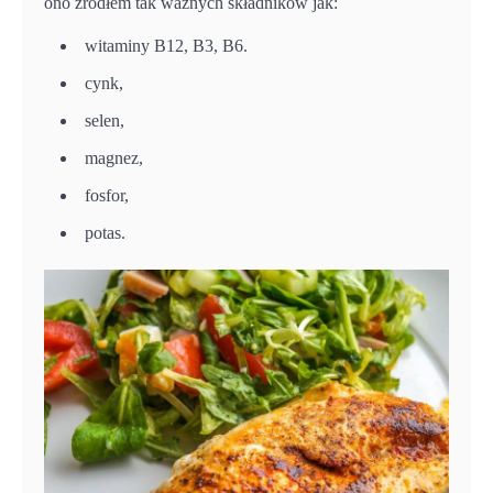
ono źródłem tak ważnych składników jak:
witaminy B12, B3, B6.
cynk,
selen,
magnez,
fosfor,
potas.