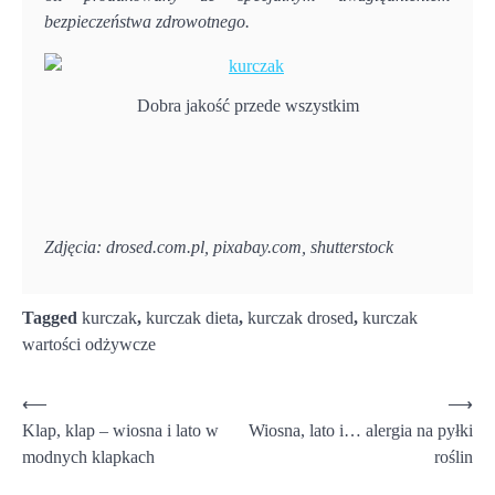
bezpieczeństwa zdrowotnego.
Dobra jakość przede wszystkim
Zdjęcia: drosed.com.pl, pixabay.com, shutterstock
Tagged
kurczak
,
kurczak dieta
,
kurczak drosed
,
kurczak
wartości odżywcze
Nawigacja
⟵
⟶
Klap, klap – wiosna i lato w
Wiosna, lato i… alergia na pyłki
wpisu
modnych klapkach
roślin