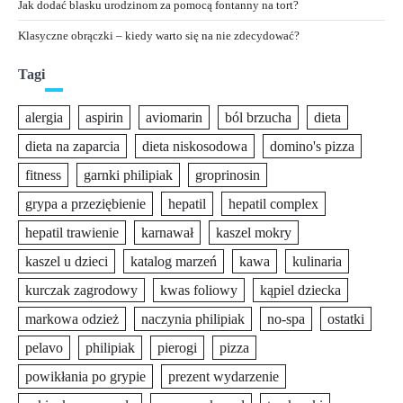
Jak dodać blasku urodzinom za pomocą fontanny na tort?
Klasyczne obrączki – kiedy warto się na nie zdecydować?
Tagi
alergia
aspirin
aviomarin
ból brzucha
dieta
dieta na zaparcia
dieta niskosodowa
domino's pizza
fitness
garnki philipiak
groprinosin
grypa a przeziębienie
hepatil
hepatil complex
hepatil trawienie
karnawał
kaszel mokry
kaszel u dzieci
katalog marzeń
kawa
kulinaria
kurczak zagrodowy
kwas foliowy
kąpiel dziecka
markowa odzież
naczynia philipiak
no-spa
ostatki
pelavo
philipiak
pierogi
pizza
powikłania po grypie
prezent wydarzenie