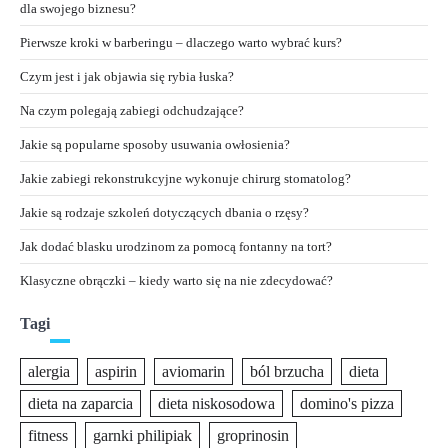
dla swojego biznesu?
Pierwsze kroki w barberingu – dlaczego warto wybrać kurs?
Czym jest i jak objawia się rybia łuska?
Na czym polegają zabiegi odchudzające?
Jakie są popularne sposoby usuwania owłosienia?
Jakie zabiegi rekonstrukcyjne wykonuje chirurg stomatolog?
Jakie są rodzaje szkoleń dotyczących dbania o rzęsy?
Jak dodać blasku urodzinom za pomocą fontanny na tort?
Klasyczne obrączki – kiedy warto się na nie zdecydować?
Tagi
alergia
aspirin
aviomarin
ból brzucha
dieta
dieta na zaparcia
dieta niskosodowa
domino's pizza
fitness
garnki philipiak
groprinosin