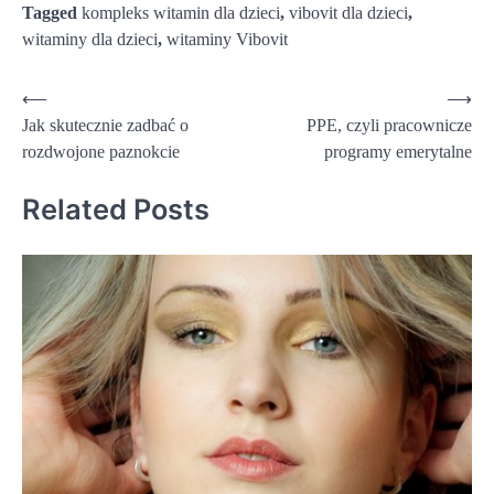
Tagged
kompleks witamin dla dzieci
,
vibovit dla dzieci
,
witaminy dla dzieci
,
witaminy Vibovit
Nawigacja
⟵
⟶
Jak skutecznie zadbać o
PPE, czyli pracownicze
wpisu
rozdwojone paznokcie
programy emerytalne
Related Posts