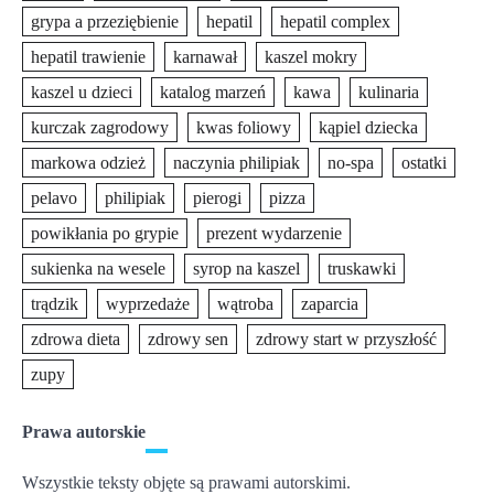
grypa a przeziębienie
hepatil
hepatil complex
hepatil trawienie
karnawał
kaszel mokry
kaszel u dzieci
katalog marzeń
kawa
kulinaria
kurczak zagrodowy
kwas foliowy
kąpiel dziecka
markowa odzież
naczynia philipiak
no-spa
ostatki
pelavo
philipiak
pierogi
pizza
powikłania po grypie
prezent wydarzenie
sukienka na wesele
syrop na kaszel
truskawki
trądzik
wyprzedaże
wątroba
zaparcia
zdrowa dieta
zdrowy sen
zdrowy start w przyszłość
zupy
Prawa autorskie
Wszystkie teksty objęte są prawami autorskimi.