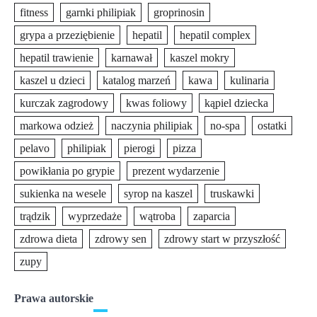
fitness
garnki philipiak
groprinosin
grypa a przeziębienie
hepatil
hepatil complex
hepatil trawienie
karnawał
kaszel mokry
kaszel u dzieci
katalog marzeń
kawa
kulinaria
kurczak zagrodowy
kwas foliowy
kąpiel dziecka
markowa odzież
naczynia philipiak
no-spa
ostatki
pelavo
philipiak
pierogi
pizza
powikłania po grypie
prezent wydarzenie
sukienka na wesele
syrop na kaszel
truskawki
trądzik
wyprzedaże
wątroba
zaparcia
zdrowa dieta
zdrowy sen
zdrowy start w przyszłość
zupy
Prawa autorskie