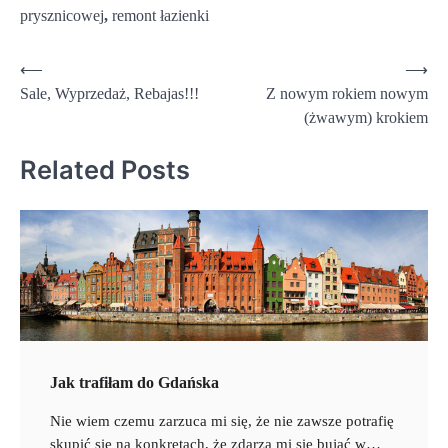
prysznicowej
,
remont łazienki
Nawigacja
⟵
⟶
Sale, Wyprzedaż, Rebajas!!!
Z nowym rokiem nowym
wpisu
(żwawym) krokiem
Related Posts
Jak trafiłam do Gdańska
Nie wiem czemu zarzuca mi się, że nie zawsze potrafię
skupić się na konkretach, że zdarza mi się bujać w…