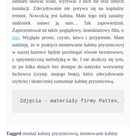
zamiaru skuwać ścian, wyrywać z nich rur oraz innych
instalacji. Zdecydowanie nie porywa się na kapitalny
remont. Nowością jest kabina. Mało tego mój zaradny
małżonek ustawi ją sam… Tak zapowiedział.
Zaprezentował mi także poglądowy, instruktażowy film, o
taki
. Wygląda prosto, czysto, łatwo i przyjemnie. Mam
nadzieję, że w praktyce montowanie kabiny prysznicowej
w naszej łazience będzie przebiegać równie bezstresowo,
z optymistyczną melodyjką w tle. I nie skończy się tym,
że po kilku dniach bez dostępu do natrysku wezwiemy
fachowca (czytaj- mojego brata), który zdecydowanie
szybciej i skuteczniej zamontuje kabinę prysznicową.
Zdjęcia - materiały firmy Pattex, Shut
Tagged
montaż kabiny prysznicowej
,
montowanie kabiny