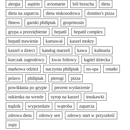
alergia
aspirin
aviomarin
ból brzucha
dieta
dieta na zaparcia
dieta niskosodowa
domino's pizza
fitness
garnki philipiak
groprinosin
grypa a przeziębienie
hepatil
hepatil complex
hepatil trawienie
karnawał
kaszel mokry
kaszel u dzieci
katalog marzeń
kawa
kulinaria
kurczak zagrodowy
kwas foliowy
kąpiel dziecka
markowa odzież
naczynia philipiak
no-spa
ostatki
pelavo
philipiak
pierogi
pizza
powikłania po grypie
prezent wydarzenie
sukienka na wesele
syrop na kaszel
truskawki
trądzik
wyprzedaże
wątroba
zaparcia
zdrowa dieta
zdrowy sen
zdrowy start w przyszłość
zupy