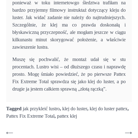
ponieważ w toku internetowgo śledztwa trafiłam na
bardzo przyjemny filmowy instruktaż dotyczący kleju do
luster. Jak widać zadanie nie należy do najtrudniejszych.
Szczególnie, że klej ma co prawda doskonałą i
błyskawiczną przyczepność, ale mogłam jeszcze w ciągu
kilkunastu minut skorygować położenie, a właściwie
zawieszenie lustra.
Muszę się pochwalić, że montaż udał się w stu
procentach. Lustro wisi – od dłuższego czasu i naprawdę
prosto. Mogę śmiało powiedzieć, że po pierwsze Pattex
Fix Extreme Total sprawdza się jako klej do luster, a po
drugie ja jestem całkiem sprawną „złotą rączką”.
Tagged
jak przykleić lustro
,
klej do luster
,
klej do luster pattex
,
Pattex Fix Extreme Total
,
pattex klej
Nawigacja
⟵
⟶