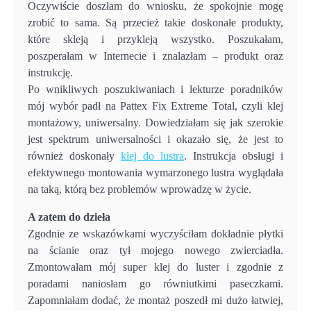
Oczywiście doszłam do wniosku, że spokojnie mogę
zrobić to sama. Są przecież takie doskonałe produkty,
które skleją i przykleją wszystko. Poszukałam,
poszperałam w Internecie i znalazłam – produkt oraz
instrukcję.
Po wnikliwych poszukiwaniach i lekturze poradników
mój wybór padł na Pattex Fix Extreme Total, czyli klej
montażowy, uniwersalny. Dowiedziałam się jak szerokie
jest spektrum uniwersalności i okazało się, że jest to
również doskonały
klej do lustra
. Instrukcja obsługi i
efektywnego montowania wymarzonego lustra wyglądała
na taką, którą bez problemów wprowadzę w życie.
A zatem do dzieła
Zgodnie ze wskazówkami wyczyściłam dokładnie płytki
na ścianie oraz tył mojego nowego zwierciadła.
Zmontowałam mój super klej do luster i zgodnie z
poradami naniosłam go równiutkimi paseczkami.
Zapomniałam dodać, że montaż poszedł mi dużo łatwiej,