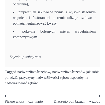
ochronna),
preparat jak szkliwo w płynie, z wysoko stężonym
wapniem i fosforanami – remineralizuje szkliwo i
pomaga neutralizować kwasy,
pokrycie bolesnych miejsc wypełnieniem
kompozytowym.
Zdjęcia: pixabay.com
Tagged
nadwrażliwość zębów
,
nadwrażliwość zębów jak sobie
poradzić
,
przyczyny nadwrażliwości zębów
,
sposoby na
nadwrażliwość zębów
Nawigacja
⟵
⟶
Piękne włosy – czy warto
Dlaczego boli brzuch – wrzody
wpisu