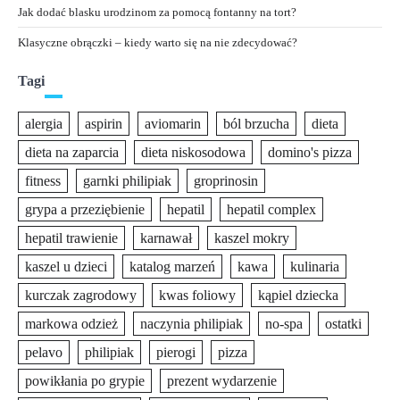
Jak dodać blasku urodzinom za pomocą fontanny na tort?
Klasyczne obrączki – kiedy warto się na nie zdecydować?
Tagi
alergia
aspirin
aviomarin
ból brzucha
dieta
dieta na zaparcia
dieta niskosodowa
domino's pizza
fitness
garnki philipiak
groprinosin
grypa a przeziębienie
hepatil
hepatil complex
hepatil trawienie
karnawał
kaszel mokry
kaszel u dzieci
katalog marzeń
kawa
kulinaria
kurczak zagrodowy
kwas foliowy
kąpiel dziecka
markowa odzież
naczynia philipiak
no-spa
ostatki
pelavo
philipiak
pierogi
pizza
powikłania po grypie
prezent wydarzenie