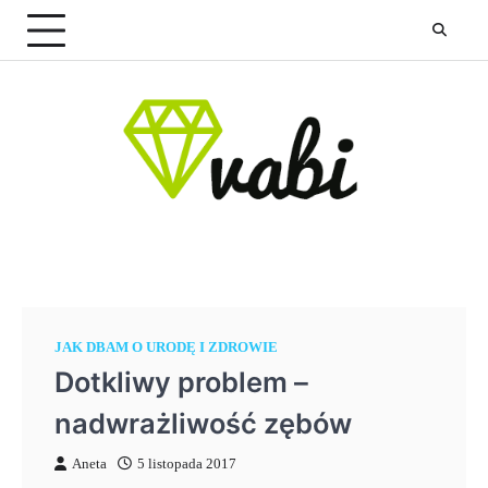
Skip
to
content
JAK DBAM O URODĘ I ZDROWIE
Dotkliwy problem –
nadwrażliwość zębów
Aneta
5 listopada 2017