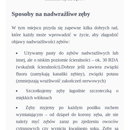
Sposoby na nadwrażliwe zęby
W tym miejscu przyda się zapewne kilka dobrych rad,
które każdy może wprowadzić w życie, aby złagodzić
objawy nadwrażliwości zębów:
Używamy pasty do zębów nadwrażliwych lub
innej, ale o niskim poziomie ścieralności – ok. 30 RDA
(wskaźnik ścieralności).Dobrze jeśli zawiera związki
fluoru (zamykają kanaliki zębiny), związki potasu
(zmniejszają wrażliwość zakończeń nerwowych)
Szczotkujemy zęby łagodnie szczoteczką o
miękkich włóknach
Zęby myjemy po każdym posiłku ruchem
wymiatającym – od dziąseł do korony zęba, ale nie
należy myć zębów zaraz po zjedzeniu owoców
cytrusowych czy wypiciu kwaśnego soku. Zęby są