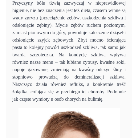
Przyczyny bólu tkwią zazwyczaj w nieprawidłowej
higienie, nie bez znaczenia jest też dieta, czasem winne są
wady zgryzu (przeciążenie zębów, uszkodzenia szkliwa i
odsłonięcie zębiny). Mycie zębów ruchem poziomym,
zamiast pionowym do góry, powoduje kaleczenie dziąseł i
odsłonięcie szyjek zębowych. Zbyt mocno ścierająca
pasta to kolejny powód uszkodzeń szkliwa, tak samo jak
twarda szczoteczka. Na kondycję szkliwa wpływa
również nasze menu – tak lubiane cytrusy, kwaśne soki,
napoje gazowane, zmieniają na kwaśny odczyn śliny i
stopniowo prowadzą do demineralizacji szkliwa.
Niszcząco działa również refluks, a konkretnie treść
żołądka, cofająca się w przebiegu tej choroby. Podobnie
jak częste wymioty u osób chorych na bulimię.