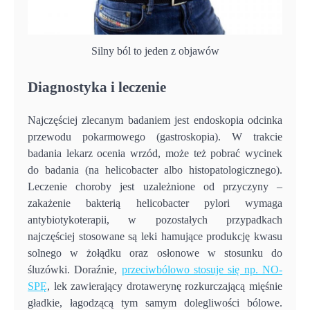
Silny ból to jeden z objawów
Diagnostyka i leczenie
Najczęściej zlecanym badaniem jest endoskopia odcinka
przewodu pokarmowego (gastroskopia). W trakcie
badania lekarz ocenia wrzód, może też pobrać wycinek
do badania (na helicobacter albo histopatologicznego).
Leczenie choroby jest uzależnione od przyczyny –
zakażenie bakterią helicobacter pylori wymaga
antybiotykoterapii, w pozostałych przypadkach
najczęściej stosowane są leki hamujące produkcję kwasu
solnego w żołądku oraz osłonowe w stosunku do
śluzówki. Doraźnie,
przeciwbólowo stosuje się np. NO-
SPĘ
, lek zawierający drotawerynę rozkurczającą mięśnie
gładkie, łagodzącą tym samym dolegliwości bólowe.