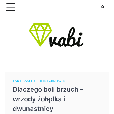
Skip
to
content
JAK DBAM O URODĘ I ZDROWIE
Dlaczego boli brzuch –
wrzody żołądka i
dwunastnicy