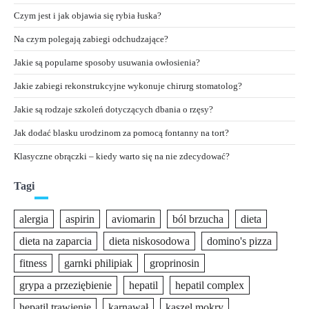
Czym jest i jak objawia się rybia łuska?
Na czym polegają zabiegi odchudzające?
Jakie są popularne sposoby usuwania owłosienia?
Jakie zabiegi rekonstrukcyjne wykonuje chirurg stomatolog?
Jakie są rodzaje szkoleń dotyczących dbania o rzęsy?
Jak dodać blasku urodzinom za pomocą fontanny na tort?
Klasyczne obrączki – kiedy warto się na nie zdecydować?
Tagi
alergia
aspirin
aviomarin
ból brzucha
dieta
dieta na zaparcia
dieta niskosodowa
domino's pizza
fitness
garnki philipiak
groprinosin
grypa a przeziębienie
hepatil
hepatil complex
hepatil trawienie
karnawał
kaszel mokry