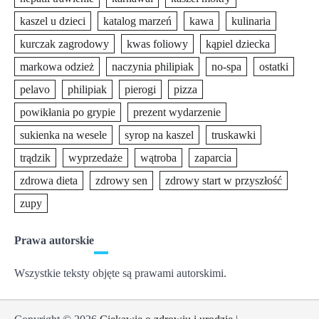
kaszel u dzieci
katalog marzeń
kawa
kulinaria
kurczak zagrodowy
kwas foliowy
kąpiel dziecka
markowa odzież
naczynia philipiak
no-spa
ostatki
pelavo
philipiak
pierogi
pizza
powikłania po grypie
prezent wydarzenie
sukienka na wesele
syrop na kaszel
truskawki
trądzik
wyprzedaże
wątroba
zaparcia
zdrowa dieta
zdrowy sen
zdrowy start w przyszłość
zupy
Prawa autorskie
Wszystkie teksty objęte są prawami autorskimi.