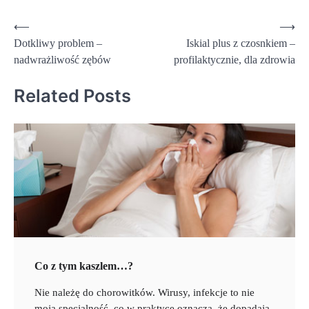
Nawigacja
⟵
⟶
Dotkliwy problem –
Iskial plus z czosnkiem –
wpisu
nadwrażliwość zębów
profilaktycznie, dla zdrowia
Related Posts
Co z tym kaszlem…?
Nie należę do chorowitków. Wirusy, infekcje to nie
moja specjalność, co w praktyce oznacza, że dopadają