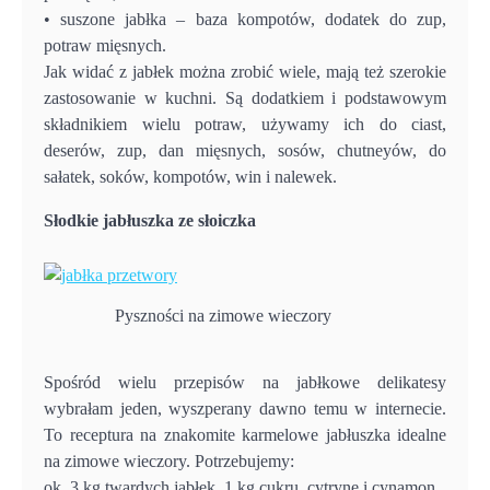
• suszone jabłka – baza kompotów, dodatek do zup,
potraw mięsnych.
Jak widać z jabłek można zrobić wiele, mają też szerokie
zastosowanie w kuchni. Są dodatkiem i podstawowym
składnikiem wielu potraw, używamy ich do ciast,
deserów, zup, dan mięsnych, sosów, chutneyów, do
sałatek, soków, kompotów, win i nalewek.
Słodkie jabłuszka ze słoiczka
Pyszności na zimowe wieczory
Spośród wielu przepisów na jabłkowe delikatesy
wybrałam jeden, wyszperany dawno temu w internecie.
To receptura na znakomite karmelowe jabłuszka idealne
na zimowe wieczory. Potrzebujemy:
ok. 3 kg twardych jabłek, 1 kg cukru, cytrynę i cynamon.