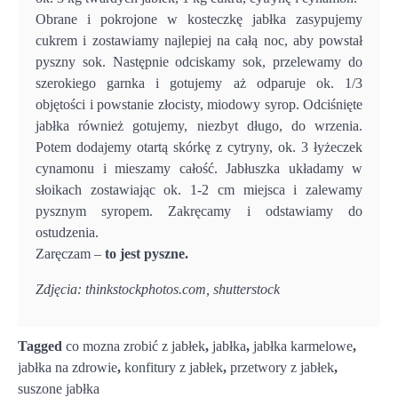
Obrane i pokrojone w kosteczkę jabłka zasypujemy
cukrem i zostawiamy najlepiej na całą noc, aby powstał
pyszny sok. Następnie odciskamy sok, przelewamy do
szerokiego garnka i gotujemy aż odparuje ok. 1/3
objętości i powstanie złocisty, miodowy syrop. Odciśnięte
jabłka również gotujemy, niezbyt długo, do wrzenia.
Potem dodajemy otartą skórkę z cytryny, ok. 3 łyżeczek
cynamonu i mieszamy całość. Jabłuszka układamy w
słoikach zostawiając ok. 1-2 cm miejsca i zalewamy
pysznym syropem. Zakręcamy i odstawiamy do
ostudzenia.
Zaręczam –
to jest pyszne.
Zdjęcia: thinkstockphotos.com, shutterstock
Tagged
co mozna zrobić z jabłek
,
jabłka
,
jabłka karmelowe
,
jabłka na zdrowie
,
konfitury z jabłek
,
przetwory z jabłek
,
suszone jabłka