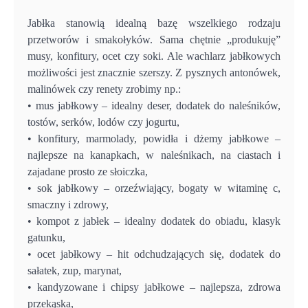
Jabłka stanowią idealną bazę wszelkiego rodzaju
przetworów i smakołyków. Sama chętnie „produkuję”
musy, konfitury, ocet czy soki. Ale wachlarz jabłkowych
możliwości jest znacznie szerszy. Z pysznych antonówek,
malinówek czy renety zrobimy np.:
• mus jabłkowy – idealny deser, dodatek do naleśników,
tostów, serków, lodów czy jogurtu,
• konfitury, marmolady, powidła i dżemy jabłkowe –
najlepsze na kanapkach, w naleśnikach, na ciastach i
zajadane prosto ze słoiczka,
• sok jabłkowy – orzeźwiający, bogaty w witaminę c,
smaczny i zdrowy,
• kompot z jabłek – idealny dodatek do obiadu, klasyk
gatunku,
• ocet jabłkowy – hit odchudzających się, dodatek do
sałatek, zup, marynat,
• kandyzowane i chipsy jabłkowe – najlepsza, zdrowa
przekąska,