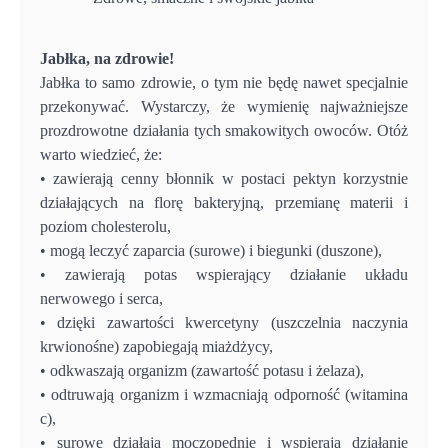
Jabłka, na zdrowie!
Jabłka to samo zdrowie, o tym nie będę nawet specjalnie
przekonywać. Wystarczy, że wymienię najważniejsze
prozdrowotne działania tych smakowitych owoców. Otóż
warto wiedzieć, że:
• zawierają cenny błonnik w postaci pektyn korzystnie
działających na florę bakteryjną, przemianę materii i
poziom cholesterolu,
• mogą leczyć zaparcia (surowe) i biegunki (duszone),
• zawierają potas wspierający działanie układu
nerwowego i serca,
• dzięki zawartości kwercetyny (uszczelnia naczynia
krwionośne) zapobiegają miażdżycy,
• odkwaszają organizm (zawartość potasu i żelaza),
• odtruwają organizm i wzmacniają odporność (witamina
c),
• surowe działają moczopędnie i wspierają działanie