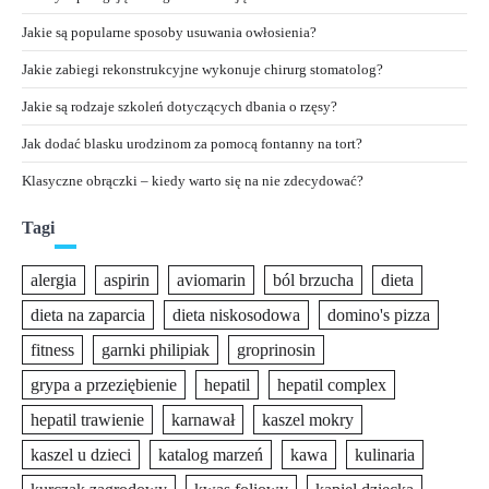
Jakie są popularne sposoby usuwania owłosienia?
Jakie zabiegi rekonstrukcyjne wykonuje chirurg stomatolog?
Jakie są rodzaje szkoleń dotyczących dbania o rzęsy?
Jak dodać blasku urodzinom za pomocą fontanny na tort?
Klasyczne obrączki – kiedy warto się na nie zdecydować?
Tagi
alergia
aspirin
aviomarin
ból brzucha
dieta
dieta na zaparcia
dieta niskosodowa
domino's pizza
fitness
garnki philipiak
groprinosin
grypa a przeziębienie
hepatil
hepatil complex
hepatil trawienie
karnawał
kaszel mokry
kaszel u dzieci
katalog marzeń
kawa
kulinaria