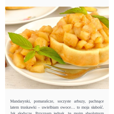
Mandarynki, pomarańcze, soczyste arbuzy, pachnące
latem truskawki – uwielbiam owoce… to moja słabość.
Jak słodycze. Przyznam jednak, że moim absolutnym