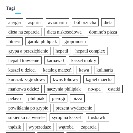
Tagi
alergia
aspirin
aviomarin
ból brzucha
dieta
dieta na zaparcia
dieta niskosodowa
domino's pizza
fitness
garnki philipiak
groprinosin
grypa a przeziębienie
hepatil
hepatil complex
hepatil trawienie
karnawał
kaszel mokry
kaszel u dzieci
katalog marzeń
kawa
kulinaria
kurczak zagrodowy
kwas foliowy
kąpiel dziecka
markowa odzież
naczynia philipiak
no-spa
ostatki
pelavo
philipiak
pierogi
pizza
powikłania po grypie
prezent wydarzenie
sukienka na wesele
syrop na kaszel
truskawki
trądzik
wyprzedaże
wątroba
zaparcia