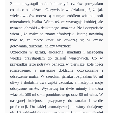
Zanim przystąpiłam do kulinarnych czarów poczytałam
co nieco o małżach. Oczywiście wiedziałam już, że jak
wiele owoców morza są cennym źródłem witamin, soli
mineralnych, białka. Wiem też że wymagają krótkiej, ale
uważnej obróbki – delikatnego smażenia. No i oczywiście
wiem , że małże to znany afrodyzjak. Istotną nowinką
było to, że małże które nie otworzą się w czasie
gotowania, duszenia, należy wyrzucić.
Uzbrojona w garnki, akcesoria, składniki i niezbędną
wiedzę przystąpiłam do działań właściwych. Co w
przypadku tejże potrawy oznacza w pierwszej kolejności
rozmrożenie, a następnie dokładne oczyszczenie i
odsączenie małży. W szerokim garnku rozgrzałam 80 ml
oliwy i dodałam dwa ząbki czosnku, a następnie moje
odsączone małże. Wystarczą im dwie minuty i można
wlać ok. 500 ml soku pomidorowego oraz 80 ml wina. W
następnej kolejności przyprawy do smaku i wedle
preferencji. Do takiej aromatycznej mikstury dodajemy
ok. 1/3 szklanki drobnego makaronu i gotujemy najlepiej