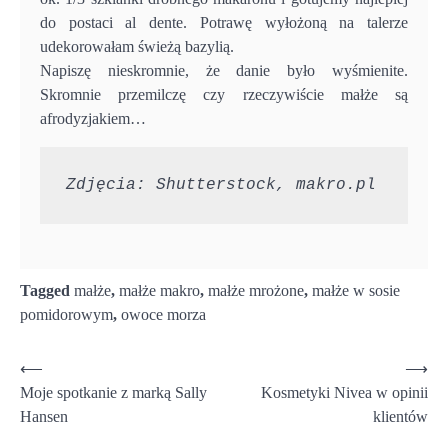
do postaci al dente. Potrawę wyłożoną na talerze
udekorowałam świeżą bazylią.
Napiszę nieskromnie, że danie było wyśmienite.
Skromnie przemilczę czy rzeczywiście małże są
afrodyzjakiem…
Zdjęcia: Shutterstock, makro.pl
Tagged
małże
,
małże makro
,
małże mrożone
,
małże w sosie
pomidorowym
,
owoce morza
Nawigacja
⟵
⟶
Moje spotkanie z marką Sally
Kosmetyki Nivea w opinii
wpisu
Hansen
klientów