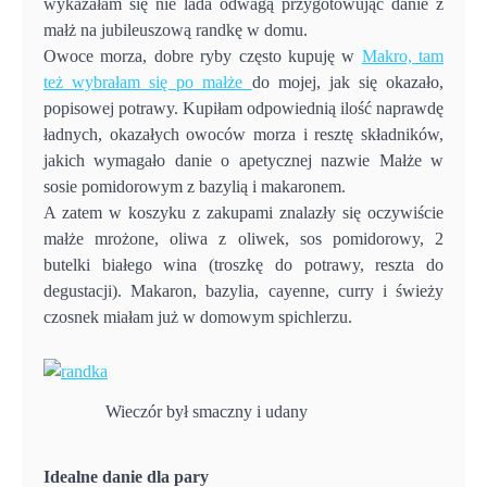
wykazałam się nie lada odwagą przygotowując danie z
małż na jubileuszową randkę w domu.
Owoce morza, dobre ryby często kupuję w
Makro, tam
też wybrałam się po małże
do mojej, jak się okazało,
popisowej potrawy. Kupiłam odpowiednią ilość naprawdę
ładnych, okazałych owoców morza i resztę składników,
jakich wymagało danie o apetycznej nazwie Małże w
sosie pomidorowym z bazylią i makaronem.
A zatem w koszyku z zakupami znalazły się oczywiście
małże mrożone, oliwa z oliwek, sos pomidorowy, 2
butelki białego wina (troszkę do potrawy, reszta do
degustacji). Makaron, bazylia, cayenne, curry i świeży
czosnek miałam już w domowym spichlerzu.
Wieczór był smaczny i udany
Idealne danie dla pary