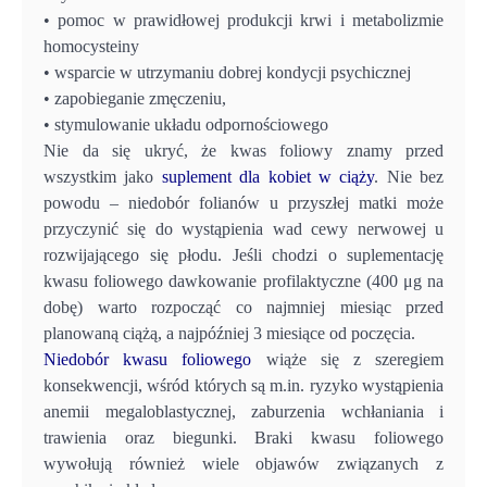
• pomoc w prawidłowej produkcji krwi i metabolizmie
homocysteiny
• wsparcie w utrzymaniu dobrej kondycji psychicznej
• zapobieganie zmęczeniu,
• stymulowanie układu odpornościowego
Nie da się ukryć, że kwas foliowy znamy przed
wszystkim jako
suplement dla kobiet w ciąży
. Nie bez
powodu – niedobór folianów u przyszłej matki może
przyczynić się do wystąpienia wad cewy nerwowej u
rozwijającego się płodu. Jeśli chodzi o suplementację
kwasu foliowego dawkowanie profilaktyczne (400 μg na
dobę) warto rozpocząć co najmniej miesiąc przed
planowaną ciążą, a najpóźniej 3 miesiące od poczęcia.
Niedobór kwasu foliowego
wiąże się z szeregiem
konsekwencji, wśród których są m.in. ryzyko wystąpienia
anemii megaloblastycznej, zaburzenia wchłaniania i
trawienia oraz biegunki. Braki kwasu foliowego
wywołują również wiele objawów związanych z