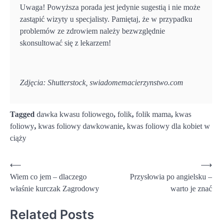
Uwaga! Powyższa porada jest jedynie sugestią i nie może
zastąpić wizyty u specjalisty. Pamiętaj, że w przypadku
problemów ze zdrowiem należy bezwzględnie
skonsultować się z lekarzem!
Zdjęcia: Shutterstock, swiadomemacierzynstwo.com
Tagged
dawka kwasu foliowego
,
folik
,
folik mama
,
kwas
foliowy
,
kwas foliowy dawkowanie
,
kwas foliowy dla kobiet w
ciąży
Nawigacja
⟵
⟶
Wiem co jem – dlaczego
Przysłowia po angielsku –
wpisu
właśnie kurczak Zagrodowy
warto je znać
Related Posts