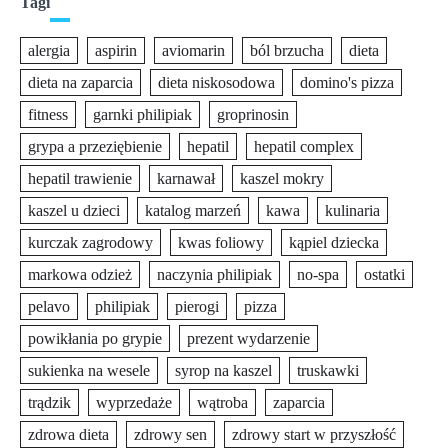
Tagi
alergia
aspirin
aviomarin
ból brzucha
dieta
dieta na zaparcia
dieta niskosodowa
domino's pizza
fitness
garnki philipiak
groprinosin
grypa a przeziębienie
hepatil
hepatil complex
hepatil trawienie
karnawał
kaszel mokry
kaszel u dzieci
katalog marzeń
kawa
kulinaria
kurczak zagrodowy
kwas foliowy
kąpiel dziecka
markowa odzież
naczynia philipiak
no-spa
ostatki
pelavo
philipiak
pierogi
pizza
powikłania po grypie
prezent wydarzenie
sukienka na wesele
syrop na kaszel
truskawki
trądzik
wyprzedaże
wątroba
zaparcia
zdrowa dieta
zdrowy sen
zdrowy start w przyszłość