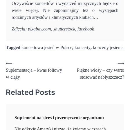
Oczywiście koncertów i wydarzeń muzycznych będzie o
wiele więcej. Nie zapominajmy też o występach
rodzimych artystów i klimatycznych klubach…
Zdjęcia: pixabay.com, shutterstock, facebook
Tagged
koncertowa jesień w Polsce
,
koncerty
,
koncerty jesienia
Nawigacja
⟵
⟶
Suplementacja – kwas foliowy
Piękne włosy – czy warto
wpisu
w ciąży
stosować nabłyszczacz?
Related Posts
Suplement na stres i przemęczenie organizmu
Nie odkryję Ameryki pisząc, że żyjemy w czasach