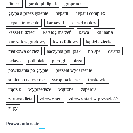
fitness
garnki philipiak
groprinosin
grypa a przeziębienie
hepatil
hepatil complex
hepatil trawienie
karnawał
kaszel mokry
kaszel u dzieci
katalog marzeń
kawa
kulinaria
kurczak zagrodowy
kwas foliowy
kąpiel dziecka
markowa odzież
naczynia philipiak
no-spa
ostatki
pelavo
philipiak
pierogi
pizza
powikłania po grypie
prezent wydarzenie
sukienka na wesele
syrop na kaszel
truskawki
trądzik
wyprzedaże
wątroba
zaparcia
zdrowa dieta
zdrowy sen
zdrowy start w przyszłość
zupy
Prawa autorskie