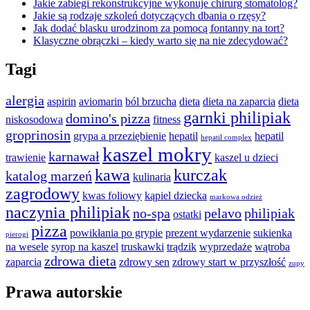
Jakie zabiegi rekonstrukcyjne wykonuje chirurg stomatolog?
Jakie są rodzaje szkoleń dotyczących dbania o rzęsy?
Jak dodać blasku urodzinom za pomocą fontanny na tort?
Klasyczne obrączki – kiedy warto się na nie zdecydować?
Tagi
alergia
aspirin
aviomarin
ból brzucha
dieta
dieta na zaparcia
dieta
garnki philipiak
domino's pizza
niskosodowa
fitness
groprinosin
grypa a przeziębienie
hepatil
hepatil
hepatil complex
kaszel mokry
karnawał
trawienie
kaszel u dzieci
kawa
kurczak
katalog marzeń
kulinaria
zagrodowy
kwas foliowy
kąpiel dziecka
markowa odzież
naczynia philipiak
no-spa
pelavo
philipiak
ostatki
pizza
powikłania po grypie
prezent wydarzenie
sukienka
pierogi
na wesele
syrop na kaszel
truskawki
trądzik
wyprzedaże
wątroba
zdrowa dieta
zaparcia
zdrowy sen
zdrowy start w przyszłość
zupy
Prawa autorskie