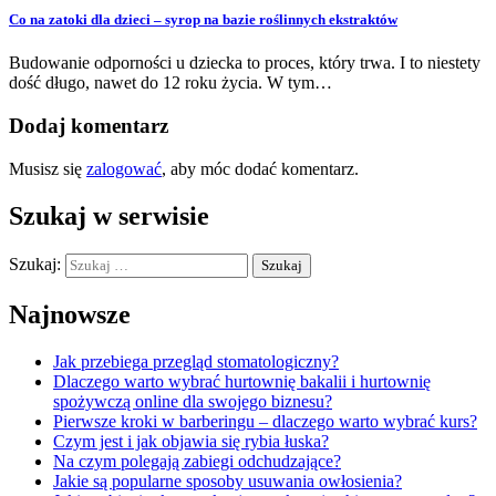
Co na zatoki dla dzieci – syrop na bazie roślinnych ekstraktów
Budowanie odporności u dziecka to proces, który trwa. I to niestety
dość długo, nawet do 12 roku życia. W tym…
Dodaj komentarz
Musisz się
zalogować
, aby móc dodać komentarz.
Szukaj w serwisie
Szukaj:
Najnowsze
Jak przebiega przegląd stomatologiczny?
Dlaczego warto wybrać hurtownię bakalii i hurtownię
spożywczą online dla swojego biznesu?
Pierwsze kroki w barberingu – dlaczego warto wybrać kurs?
Czym jest i jak objawia się rybia łuska?
Na czym polegają zabiegi odchudzające?
Jakie są popularne sposoby usuwania owłosienia?