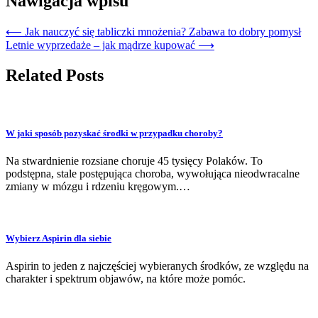
Nawigacja wpisu
⟵
Jak nauczyć się tabliczki mnożenia? Zabawa to dobry pomysł
Letnie wyprzedaże – jak mądrze kupować
⟶
Related Posts
W jaki sposób pozyskać środki w przypadku choroby?
Na stwardnienie rozsiane choruje 45 tysięcy Polaków. To
podstępna, stale postępująca choroba, wywołująca nieodwracalne
zmiany w mózgu i rdzeniu kręgowym.…
Wybierz Aspirin dla siebie
Aspirin to jeden z najczęściej wybieranych środków, ze względu na
charakter i spektrum objawów, na które może pomóc.