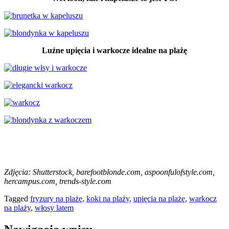
Luźne upięcia i warkocze idealne na plażę
Zdjęcia: Shutterstock, barefootblonde.com, aspoonfulofstyle.com,
hercampus.com, trends-style.com
Tagged
fryzury na plażę
,
koki na plaży
,
upięcia na plażę
,
warkocz
na plaży
,
włosy latem