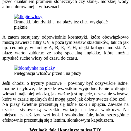
przed działaniem promieni słonecznych czy słonej, morskiej wody
albo chlorowanej – w basenach.
Brunetki, blondynki… na plaży też chcą wyglądać
pięknie
A zatem stosujemy odpowiednie kosmetyki, które obowiązkowo
muszą zawierać filtry UV, a poza tym zestaw składników, takich jak
np. ceramidy, witaminy A, B, E, F, H, olejki kolagen morski. Na
plażę warto zabierać ze sobą specjalną mgiełkę, którą można
spryskać suche włosy od czasu do czasu.
Pielęgnacja włosów przed i na plaży
Jeśli chodzi o fryzury plażowe – powinny być oczywiście ładne,
modne i stylowe, ale przede wszystkim wygodne. Panie o długich
włosach najlepiej wiedzą, jak ważne jest upięcie, uczesanie włosów,
które w czasie upalnych dni mogą grzać jak dobry sweter albo szal.
Na plaży świetnie prezentują się luźne koki i upięcia. Zawsze na
czasie i stylowe są wszelkie wariacje na temat warkoczy. Na
miejscu jest też tzw. wet look i swobodne fale, które szczególnie
efektownie prezentują się z letnim, słomkowym kapeluszem.
Wet look, fale i kapelusze to jest TO!