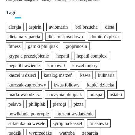
Tagi
alergia
aspirin
aviomarin
ból brzucha
dieta
dieta na zaparcia
dieta niskosodowa
domino's pizza
fitness
garnki philipiak
groprinosin
grypa a przeziębienie
hepatil
hepatil complex
hepatil trawienie
karnawał
kaszel mokry
kaszel u dzieci
katalog marzeń
kawa
kulinaria
kurczak zagrodowy
kwas foliowy
kąpiel dziecka
markowa odzież
naczynia philipiak
no-spa
ostatki
pelavo
philipiak
pierogi
pizza
powikłania po grypie
prezent wydarzenie
sukienka na wesele
syrop na kaszel
truskawki
trądzik
wyprzedaże
wątroba
zaparcia