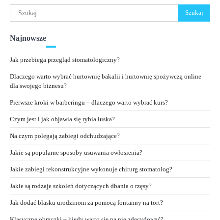
Szukaj:
Najnowsze
Jak przebiega przegląd stomatologiczny?
Dlaczego warto wybrać hurtownię bakalii i hurtownię spożywczą online
dla swojego biznesu?
Pierwsze kroki w barberingu – dlaczego warto wybrać kurs?
Czym jest i jak objawia się rybia łuska?
Na czym polegają zabiegi odchudzające?
Jakie są popularne sposoby usuwania owłosienia?
Jakie zabiegi rekonstrukcyjne wykonuje chirurg stomatolog?
Jakie są rodzaje szkoleń dotyczących dbania o rzęsy?
Jak dodać blasku urodzinom za pomocą fontanny na tort?
Klasyczne obrączki – kiedy warto się na nie zdecydować?