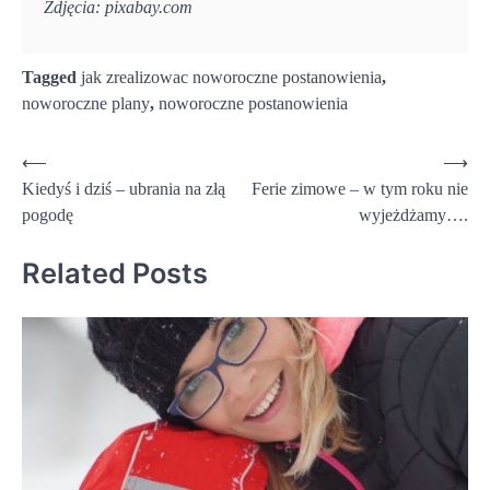
Zdjęcia: pixabay.com
Tagged
jak zrealizowac noworoczne postanowienia
,
noworoczne plany
,
noworoczne postanowienia
Nawigacja
⟵
⟶
Kiedyś i dziś – ubrania na złą
Ferie zimowe – w tym roku nie
wpisu
pogodę
wyjeżdżamy….
Related Posts