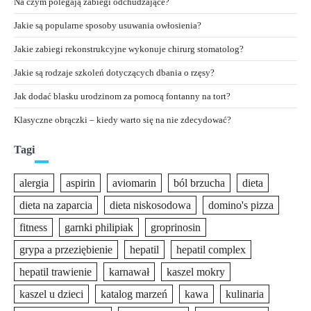
Na czym polegają zabiegi odchudzające?
Jakie są popularne sposoby usuwania owłosienia?
Jakie zabiegi rekonstrukcyjne wykonuje chirurg stomatolog?
Jakie są rodzaje szkoleń dotyczących dbania o rzęsy?
Jak dodać blasku urodzinom za pomocą fontanny na tort?
Klasyczne obrączki – kiedy warto się na nie zdecydować?
Tagi
alergia
aspirin
aviomarin
ból brzucha
dieta
dieta na zaparcia
dieta niskosodowa
domino's pizza
fitness
garnki philipiak
groprinosin
grypa a przeziębienie
hepatil
hepatil complex
hepatil trawienie
karnawał
kaszel mokry
kaszel u dzieci
katalog marzeń
kawa
kulinaria